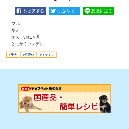
マル
柴犬
オス 9歳1ヶ月
とにかくツンデレ
#柴犬
#可愛い
#イケメン