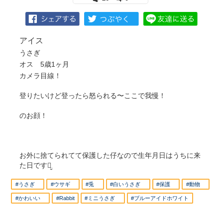
アイス
うさぎ
オス 5歳1ヶ月
カメラ目線！
登りたいけど登ったら怒られる〜ここで我慢！
のお顔！
お外に捨てられてて保護した仔なので生年月日はうちに来
た日ですꪔ̤̮
#うさぎ
#ウサギ
#兎
#白いうさぎ
#保護
#動物
#かわいい
#Rabbit
#ミニうさぎ
#ブルーアイドホワイト