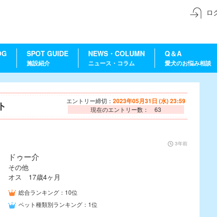
ロ
OG
SPOT GUIDE
NEWS・COLUMN
Q＆A
施設紹介
ニュース・コラム
愛犬のお悩み相談
エントリー締切：
2023年05月31日 (水) 23:59
ト
現在のエントリー数： 63
3年前
ドゥー介
その他
オス 17歳4ヶ月
総合ランキング：10位
ペット種類別ランキング：1位