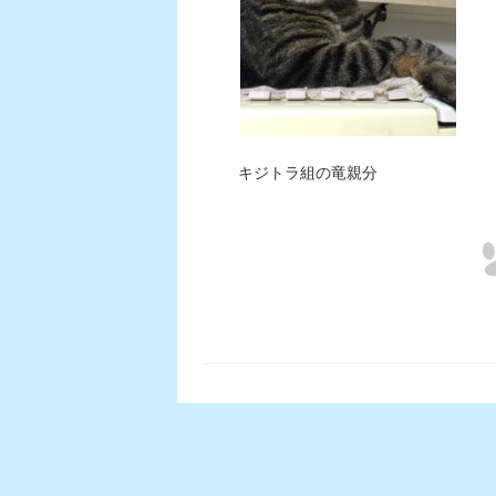
キジトラ組の竜親分