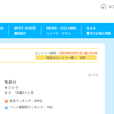
ロ
OG
SPOT GUIDE
NEWS・COLUMN
Q＆A
施設紹介
ニュース・コラム
愛犬のお悩み相談
エントリー締切：
2023年03月31日 (金) 23:59
現在のエントリー数： 239
3年前
竜親分
キジトラ
オス 15歳11ヶ月
総合ランキング：244位
ペット種類別ランキング：14位