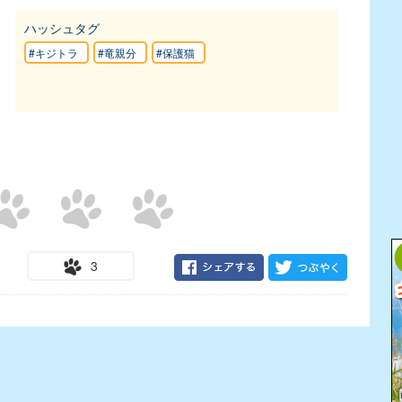
ハッシュタグ
#キジトラ
#竜親分
#保護猫
3