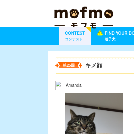
CONTEST
FIND YOUR D
コンテスト
迷子犬
キメ顔
第25回
Amanda