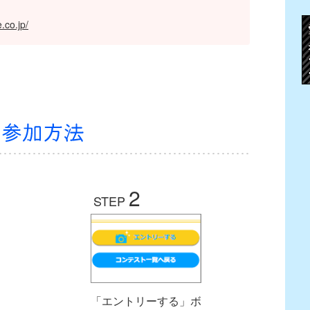
.co.jp/
2
STEP
「エントリーする」ボ