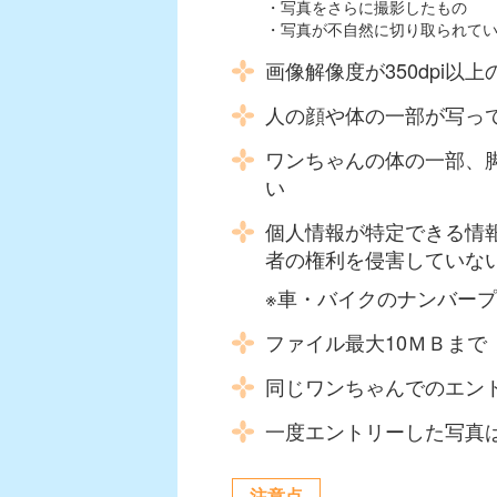
・写真をさらに撮影したもの
・写真が不自然に切り取られて
画像解像度が350dpi以上
人の顔や体の一部が写っ
ワンちゃんの体の一部、
い
個人情報が特定できる情
者の権利を侵害していな
※車・バイクのナンバー
ファイル最大10ＭＢまで（GI
同じワンちゃんでのエン
一度エントリーした写真
注意点