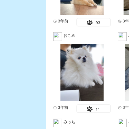
3年前
3
93
おこめ
3年前
3
11
みっち