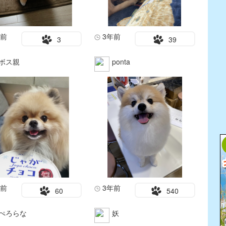
年前
3年前
3
39
ボス親
ponta
年前
3年前
60
540
ぺろらな
妖