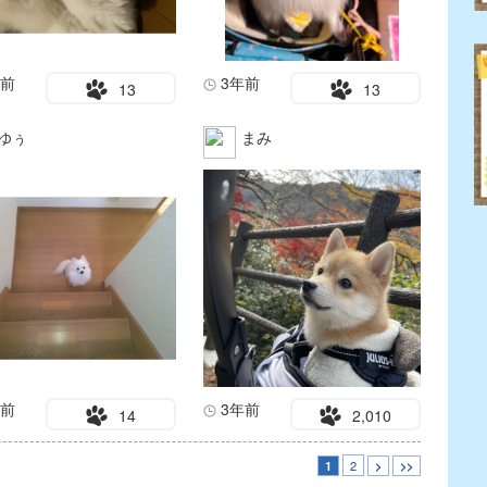
年前
3年前
13
13
ゆぅ
まみ
年前
3年前
14
2,010
2
1
>
>>