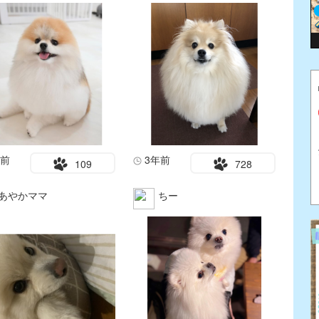
年前
3年前
109
728
あやかママ
ちー