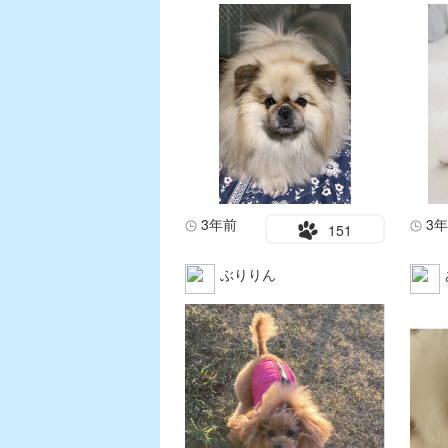
3年前
3
151
ぶりりん