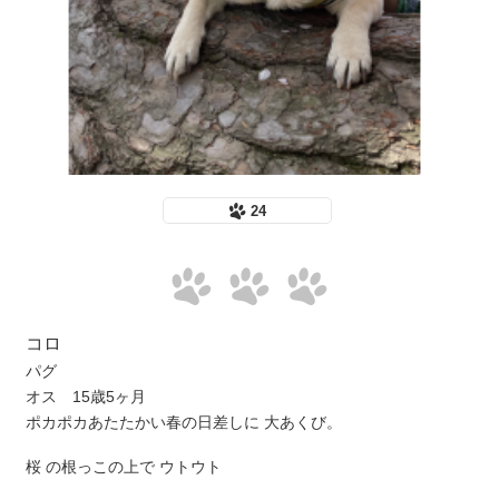
24
コロ
パグ
オス 15歳5ヶ月
ポカポカあたたかい春の日差しに 大あくび。
桜 の根っこの上で ウトウト