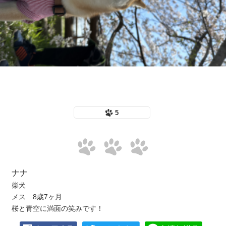
5
ナナ
柴犬
メス 8歳7ヶ月
桜と青空に満面の笑みです！