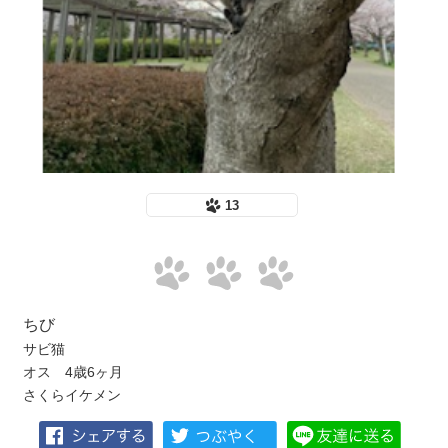
13
ちび
サビ猫
オス 4歳6ヶ月
さくらイケメン