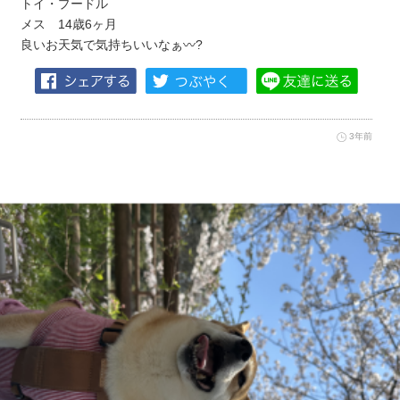
トイ・プードル
メス 14歳6ヶ月
良いお天気で気持ちいいなぁ〰️?
3年前