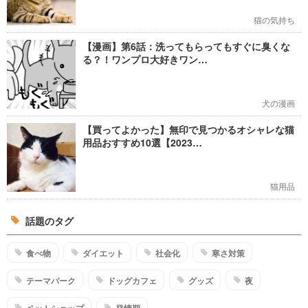
猫の気持ち
【漫画】第6話：洗ってもらってもすぐに臭くな
る？！ワンプロ大好きワン…
犬の漫画
【買ってよかった】無印で見つかるオシャレな猫
用品おすすめ10選【2023…
猫用品
話題のタグ
食べ物
ダイエット
社会化
寒さ対策
テーマパーク
ドッグカフェ
グッズ
夜