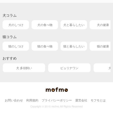
犬コラム
犬のしつけ
犬の食べ物
犬と暮らしたい
犬の健康
猫コラム
猫のしつけ
猫の食べ物
猫と暮らしたい
猫の健康
おすすめ
犬 多頭飼い
ピュリナワン
犬
お問い合わせ
利用規約
プライバシーポリシー
運営会社
モフモとは
Copyright © 2015 mofmo.All Rights Reserved