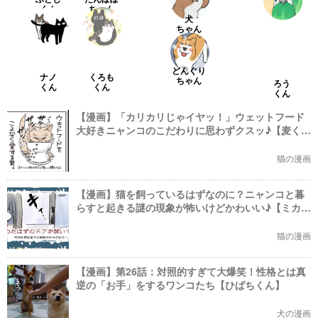
くん
ちゃん
犬
ちゃん
どんぐり
ナノ
くろも
ちゃん
ろう
くん
くん
くん
【漫画】「カリカリじゃイヤッ！」ウェットフード
大好きニャンコのこだわりに思わずクスッ♪【麦く
ん】
猫の漫画
【漫画】猫を飼っているはずなのに？ニャンコと暮
らすと起きる謎の現象が怖いけどかわいい♪【ミカサ
ちゃん】
猫の漫画
【漫画】第26話：対照的すぎて大爆笑！性格とは真
逆の「お手」をするワンコたち【ひばちくん】
犬の漫画