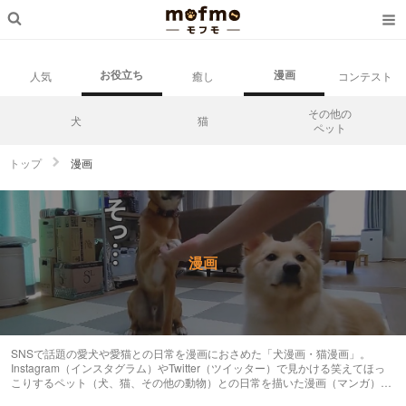
お役立ち
漫画
人気
癒し
コンテスト
その他の
犬
猫
ペット
トップ
漫画
漫画
SNSで話題の愛犬や愛猫との日常を漫画におさめた「犬漫画・猫漫画」。
Instagram（インスタグラム）やTwitter（ツイッター）で見かける笑えてほっ
こりするペット（犬、猫、その他の動物）との日常を描いた漫画（マンガ）を
紹介します。