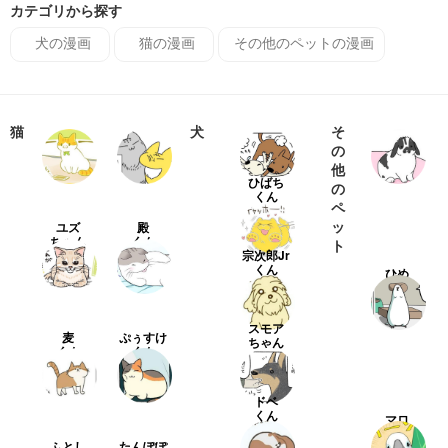
カテゴリから探す
犬の漫画
猫の漫画
その他のペットの漫画
猫
犬
そ
の
他
ひばち
の
くん
ペ
ッ
ユズ
殿
ちゃん
くん
ト
宗次郎Jr
くん
ひめ
ちゃん
スモア
麦
ぷぅすけ
ちゃん
くん
くん
ドベ
くん
マロ
くん
ふとし
たんぽぽ