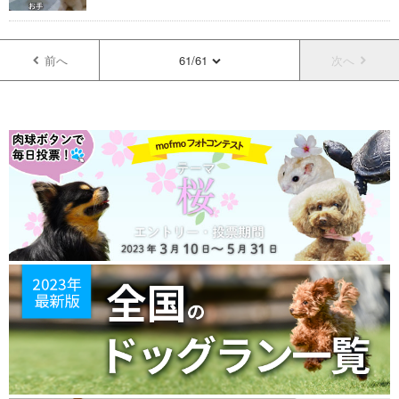
前へ
61/61
次へ