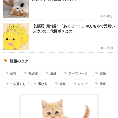
犬の癒し
【漫画】第1話：「あそぼー！」やんちゃで元気い
っぱいの二代目ポメとの…
犬の漫画
話題のタグ
価格
社会化
避妊
テーマパーク
温泉
一人暮らし
選び方
猫草
レシピ
仕事