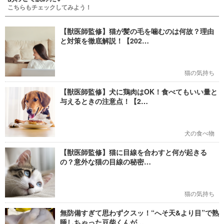
こちらもチェックしてみよう！
【獣医師監修】猫が髪の毛を噛むのは何故？理由
と対策を徹底解説！【202…
猫の気持ち
【獣医師監修】犬に鶏肉はOK！食べてもいい量と
与えるときの注意点！【2…
犬の食べ物
【獣医師監修】猫に目線を合わすと何が起きる
の？意外な猫の目線の秘密…
猫の気持ち
無防備すぎて思わずクスッ！“へそ天&より目”で熟
睡しちゃった豆柴くんが…