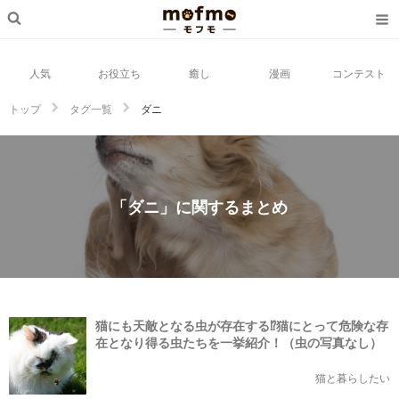
人気
お役立ち
癒し
漫画
コンテスト
トップ
タグ一覧
ダニ
「ダニ」に関するまとめ
猫にも天敵となる虫が存在する⁉猫にとって危険な存
在となり得る虫たちを一挙紹介！（虫の写真なし）
猫と暮らしたい