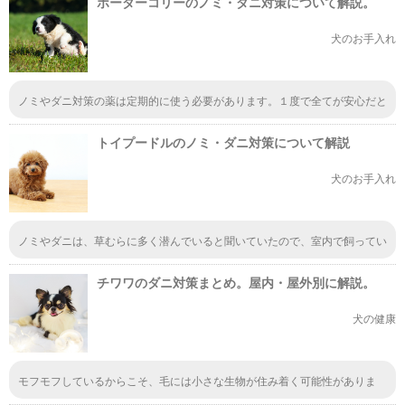
ボーダーコリーのノミ・ダニ対策について解説。
慣れると言うことききますよ
犬のお手入れ
ノミやダニ対策の薬は定期的に使う必要があります。１度で全てが安心だと
思っていると、いつの間にか大量のノミやダニが…。なんてことになり、そ
して苦しむのはペットです。そうならないために、適切な対策方法を知って
トイプードルのノミ・ダニ対策について解説
おきたいですね。
犬のお手入れ
ノミやダニは、草むらに多く潜んでいると聞いていたので、室内で飼ってい
れば大丈夫だと信じていました。実際には、室内で繁殖したり人間が持ち帰
ってしまっているなんてケースもあって、少し気をつけなければと思いまし
チワワのダニ対策まとめ。屋内・屋外別に解説。
た。
犬の健康
モフモフしているからこそ、毛には小さな生物が住み着く可能性がありま
す。ダニなんて住み着かれたらたまったもんじゃないですよね。そうなった