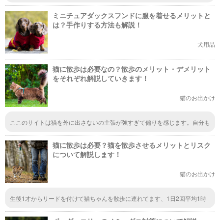
ます。犬の皮膚のトラブルも人間と同じでいろいろな原因があるんですね。
一つずつ対策を行って、早くわんちゃんが快適に過ごせるようにしてあげた
ミニチュアダックスフンドに服を着せるメリットと
いと思います。
は？手作りする方法も解説！
犬用品
猫に散歩は必要なの？散歩のメリット・デメリット
をそれぞれ解説していきます！
猫のお出かけ
ここのサイトは猫を外に出さないの主張が強すぎて偏りを感じます。自分も
環境によっては出してはいけないとは思いますが、外へのデメリットで病気
は予防接種や飼い主の気配り、ノミダニはフロントライン等で、脱走にはG
猫に散歩は必要？猫を散歩させるメリットとリスク
PS首輪で対処出来ると思います。猫の散歩も危険とか言い始めたら女性も
一人で歩いてはいけないレベルの危険な地区です。
について解説します！
猫のお出かけ
生後1才からリードを付けて猫ちゃんを散歩に連れてます、1日2回平均1時
間強です、時には3時間歩かせられます、猫は気にいるとわがままでどんど
ん先行きします、仲間を見ると追いかけようとするのをリードで止めます、