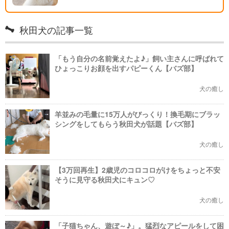
秋田犬の記事一覧
「もう自分の名前覚えたよ♪」飼い主さんに呼ばれて
ひょっこりお顔を出すパピーくん【バズ部】
犬の癒し
羊並みの毛量に15万人がびっくり！換毛期にブラッ
シングをしてもらう秋田犬が話題【バズ部】
犬の癒し
【3万回再生】2歳児のコロコロがけをちょっと不安
そうに見守る秋田犬にキュン♡
犬の癒し
「子猫ちゃん、遊ぼ～♪」。猛烈なアピールをして困