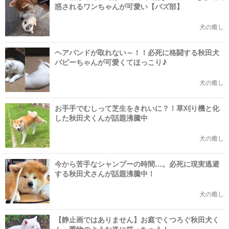
惑されるワンちゃんが可愛い【バズ部】
犬の癒し
ヘアバンドが取れない～！！必死に格闘する秋田犬
パピーちゃんが可愛くてほっこり♪
犬の癒し
お手手でむしって芝生をきれいに？！草刈り機と化
した秋田犬くんが話題沸騰中
犬の癒し
今から苦手なシャンプーの時間…。必死に現実逃避
する秋田犬さんが話題沸騰中！
犬の癒し
【静止画ではありません】お庭でくつろぐ秋田犬く