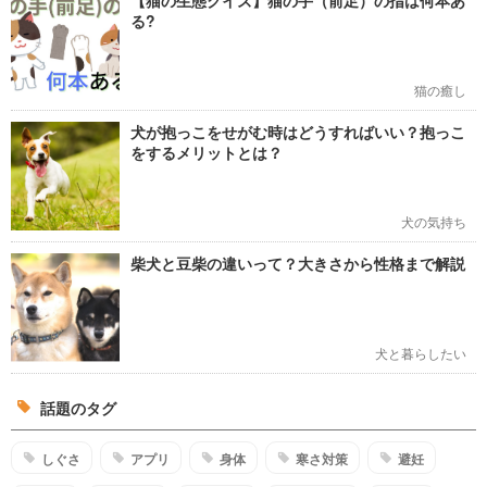
【猫の生態クイズ】猫の手（前足）の指は何本あ
る?
猫の癒し
犬が抱っこをせがむ時はどうすればいい？抱っこ
をするメリットとは？
犬の気持ち
柴犬と豆柴の違いって？大きさから性格まで解説
犬と暮らしたい
話題のタグ
しぐさ
アプリ
身体
寒さ対策
避妊