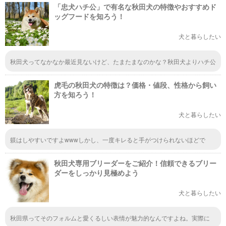
「忠犬ハチ公」で有名な秋田犬の特徴やおすすめド
うか。
ッグフードを知ろう！
犬と暮らしたい
秋田犬ってなかなか最近見ないけど、たまたまなのかな？秋田犬よりハチ公
見るほうが多いｗ秋田犬は秋田にいっぱいいるとかなの？ｗそういうわけで
もないのか。あんまりワンちゃんには詳しくないけど秋田犬より柴犬？の方
虎毛の秋田犬の特徴は？価格・値段、性格から飼い
がよく見るかな？似てるよね。
方を知ろう！
犬と暮らしたい
躾はしやすいですよwwwしかし、一度キレると手がつけられないほどで
す。うちには白♀茶虎♂白虎♀が居ますが、白の子が他の子と相性が悪く流
血するほど喧嘩になるので別けて生活しています。無駄吠えはあまり無いで
秋田犬専用ブリーダーをご紹介！信頼できるブリー
す。ってか、近所で３頭も飼っていたの？って言われるほど静かですwww
うちの子達はネグレクトや虐待を受けていた子(白)や飼えなくなった知人か
ダーをしっかり見極めよう
ら引き取った子達で躾はされていませんでしたが、成犬でも基本的な躾は簡
単でした。引き取った直後は反抗的で噛まれたりしましたが、信頼関係を築
犬と暮らしたい
くと驚くほど従順になります。今では何をしても全く動じませんwww虐待
の子は、トラウマからなのか少し難しい子ではありますが、普段はストーカ
ーの如くベッタリです。以前顔を数針縫う程噛まれましたが、やはりその覚
秋田県ってそのフォルムと愛くるしい表情が魅力的なんですよね。実際に
悟がある方が飼われる方が良いのかもしれません。成犬を引き取る場合に限
は、ペットショップなどで見かけることが少ないので、専門のブリーダーさ