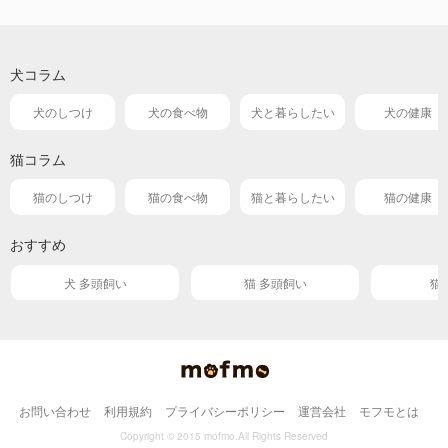
犬コラム
犬のしつけ
犬の食べ物
犬と暮らしたい
犬の健康
猫コラム
猫のしつけ
猫の食べ物
猫と暮らしたい
猫の健康
おすすめ
犬 多頭飼い
猫 多頭飼い
猫
お問い合わせ
利用規約
プライバシーポリシー
運営会社
モフモとは
Copyright © 2015 mofmo.All Rights Reserved