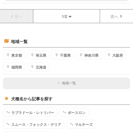
られますが………幼犬から飼うのでしたら、躾と愛情を惜しみ無く与えれば
んから飼うのがいいかもしれませんね。性格などを事前に知ることができる
この犬種以上のパートナーはいないと断言できます。
のもポイントです。
前へ
1/2
次へ
地域一覧
東京都
埼玉県
千葉県
神奈川県
大阪府
福岡県
北海道
地域一覧
犬種名から記事を探す
ラブラドール・レトリバー
ボースロン
スムース・フォックス・テリア
マルチーズ