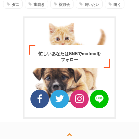
ダニ
歯磨き
譲渡会
飼いたい
鳴く
忙しいあなたはSNSでmofmoを
フォロー