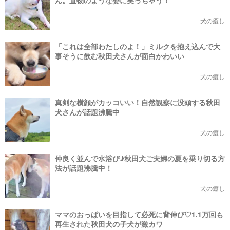
ん。置物のような姿に笑っちゃう！
犬の癒し
「これは全部わたしのよ！」ミルクを抱え込んで大
事そうに飲む秋田犬さんが面白かわいい
犬の癒し
真剣な横顔がカッコいい！自然観察に没頭する秋田
犬さんが話題沸騰中
犬の癒し
仲良く並んで水浴び♪秋田犬ご夫婦の夏を乗り切る方
法が話題沸騰中！
犬の癒し
ママのおっぱいを目指して必死に背伸び♡1.1万回も
再生された秋田犬の子犬が激カワ