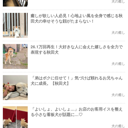
犬の癒し
癒しが欲しい人必見！心地よい風を全身で感じる秋
田犬の幸せそうな顔がたまらない！
犬の癒し
26.1万回再生！大好きな人に会えた嬉しさを全力で
表現する秋田犬
犬の癒し
「弟はボクに任せて！」気づけば頼れるお兄ちゃん
犬に成長。【秋田犬】
犬の癒し
「よいしょ、よいしょ…」お店のお客用イスを整え
る小さな看板犬が話題に…♡
犬の癒し