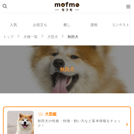
人気
お役立ち
癒し
漫画
コンテスト
トップ
犬種一覧
大型犬
秋田犬
秋田犬
犬図鑑
秋田犬の性格・特徴・飼い方など基本情報をチェッ
ク！