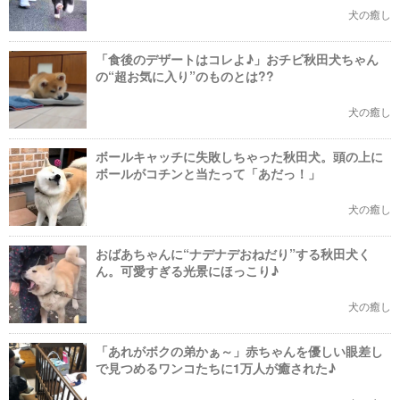
犬の癒し
「食後のデザートはコレよ♪」おチビ秋田犬ちゃん
の“超お気に入り”のものとは??
犬の癒し
ボールキャッチに失敗しちゃった秋田犬。頭の上に
ボールがコチンと当たって「あだっ！」
犬の癒し
おばあちゃんに“ナデナデおねだり”する秋田犬く
ん。可愛すぎる光景にほっこり♪
犬の癒し
「あれがボクの弟かぁ～」赤ちゃんを優しい眼差し
で見つめるワンコたちに1万人が癒された♪