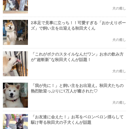
犬の癒し
2本足で見事に立っち！！可愛すぎる「おかえりポー
ズ」で飼い主を出迎える秋田犬くん
犬の癒し
「これがボクのスタイルなんだワン」お水の飲み方
が“超斬新”な秋田犬くんが話題！
犬の癒し
「我が先に！」と飼い主をお出迎え。秋田犬たちの
熱烈歓迎っぷりに1万人が癒された♡
犬の癒し
「お友達に会えた！」お耳をベロンベロン揺らして
駆け寄る秋田犬の子犬くんが話題