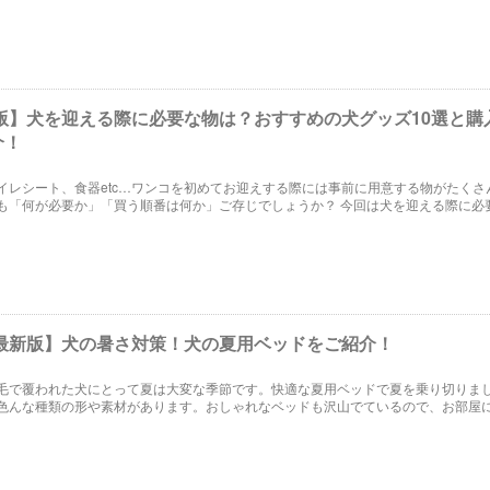
年版】犬を迎える際に必要な物は？おすすめの犬グッズ10選と購
介！
イレシート、食器etc…ワンコを初めてお迎えする際には事前に用意する物がたくさ
も「何が必要か」「買う順番は何か」ご存じでしょうか？ 今回は犬を迎える際に必
10選と購入の順番をご紹介しちゃいます！
年最新版】犬の暑さ対策！犬の夏用ベッドをご紹介！
毛で覆われた犬にとって夏は大変な季節です。快適な夏用ベッドで夏を乗り切りま
色んな種類の形や素材があります。おしゃれなベッドも沢山でているので、お部屋
びたくなります。どんな夏用ベッドがあるでしょうか？犬に最適なベッドをご紹介