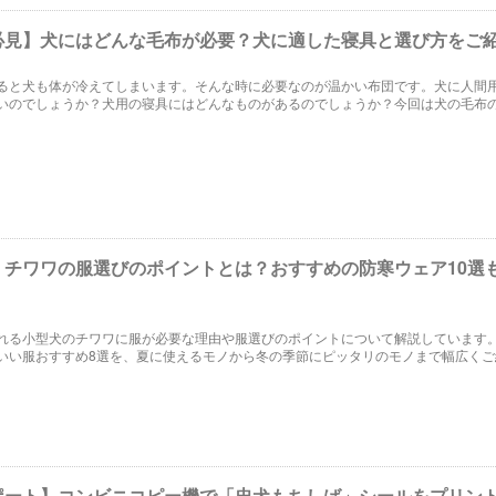
必見】犬にはどんな毛布が必要？犬に適した寝具と選び方をご
ると犬も体が冷えてしまいます。そんな時に必要なのが温かい布団です。犬に人間
いのでしょうか？犬用の寝具にはどんなものがあるのでしょうか？今回は犬の毛布
めてみました。
】チワワの服選びのポイントとは？おすすめの防寒ウェア10選
れる小型犬のチワワに服が必要な理由や服選びのポイントについて解説しています
いい服おすすめ8選を、夏に使えるモノから冬の季節にピッタリのモノまで幅広くご
の記事を読むことで、チワワの服をどうやって選んだらよいか、そのコツがわかり
ポート】コンビニコピー機で「忠犬もちしば」シールをプリン