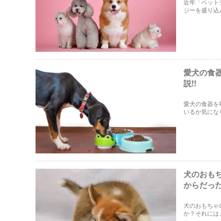
近年「ペット
ジーを盛り込
になっていま
愛犬の食
説!!
愛犬の食器を
いるか気にな
器洗剤を使用
犬のおも
からだっ
犬のおもちゃ
か？それには
理由と、おも