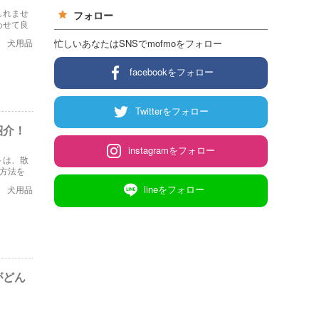
しれませ
フォロー
わせて良
忙しいあなたはSNSでmofmoをフォロー
犬用品
facebookをフォロー
Twitterをフォロー
紹介！
instagramをフォロー
トは、散
方法を
lineをフォロー
犬用品
がどん