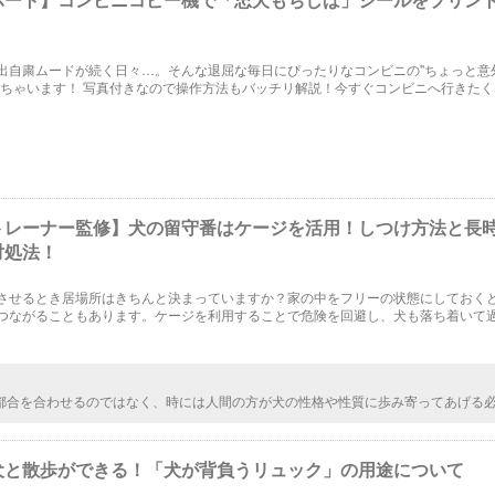
出自粛ムードが続く日々…。そんな退屈な毎日にぴったりなコンビニの"ちょっと意
しちゃいます！ 写真付きなので操作方法もバッチリ解説！今すぐコンビニへ行きた
トレーナー監修】犬の留守番はケージを活用！しつけ方法と長
対処法！
させるとき居場所はきちんと決まっていますか？家の中をフリーの状態にしておく
つながることもあります。ケージを利用することで危険を回避し、犬も落ち着いて
。長時間でも大丈夫！！ケージを使ったお留守番のしつけをご紹介します。
都合を合わせるのではなく、時には人間の方が犬の性格や性質に歩み寄ってあげる
 犬ばかりに都合を合わせるのではなく、時には人間の方？？？ 結局、犬に合わせる
ないんですが…‼︎
犬と散歩ができる！「犬が背負うリュック」の用途について