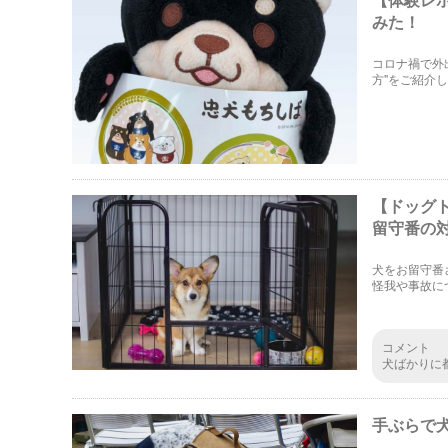
みた！
コロナ禍で外
方"をご紹介
ゃうかも！？
【ドッグ
留守番の
犬をお留守番
怪我や事故に
とができます
コメント
犬ばかりに
あります。
事？意味解ら
手ぶらで