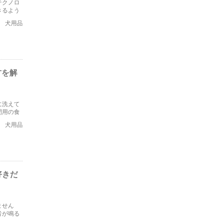
テクノロ
きるよう
ます。
犬用品
方を解
に洗えて
間用の食
。
犬用品
好きだ
ません
音が鳴る