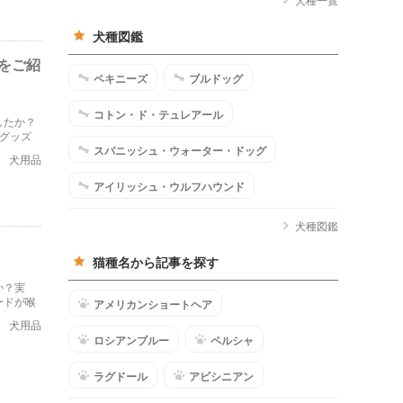
犬種図鑑
をご紹
ペキニーズ
ブルドッグ
コトン・ド・テュレアール
したか？
グッズ
スパニッシュ・ウォーター・ドッグ
犬用品
アイリッシュ・ウルフハウンド
犬種図鑑
猫種名から記事を探す
か？実
ードが喉
アメリカンショートヘア
。
犬用品
ロシアンブルー
ペルシャ
ラグドール
アビシニアン