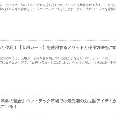
ク」というと、飼い主さんが犬を背負うためのリュックを想像される方もいるかも
事では犬自身が背負うリュックについてご紹介します。また、犬にリュックを背負
な用途があるか？などの疑問についてもお答えしていきます。
ると便利！【犬用カート】を使用するメリットと使用方法をご
る方の中には、犬用カートの存在を知っている方が少なくないでしょう。犬用カー
際に便利なグッズで、1台持っておくと重宝します。今回は犬用カートの用途や使用
。きっとこれまでに知らなかったメリットに気づくに違いありません。
と科学の融合】ペットテック市場では最先端のお世話アイテム
している！