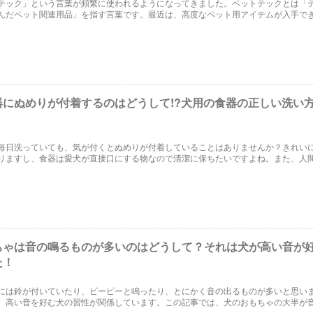
テック」という言葉が頻繁に使われるようになってきました。ペットテックとは「
んだペット関連用品」を指す言葉です。最近は、高度なペット用アイテムが入手で
す。今回は、ペットテック市場にはどんなサービスやアイテムがあるのかご紹介し
器にぬめりが付着するのはどうして!?犬用の食器の正しい洗い
毎日洗っていても、気が付くとぬめりが付着していることはありませんか？きれい
りますし、食器は愛犬が直接口にする物なので清潔に保ちたいですよね。また、人
できるかも気になります。この記事では、愛犬の食器の正しい洗い方を解説します
ちゃは音の鳴るものが多いのはどうして？それは犬が高い音が
た！
には鈴が付いていたり、ピーピーと鳴ったり、とにかく音の出るものが多いと思い
、高い音を好む犬の習性が関係しています。この記事では、犬のおもちゃの大半が
ちゃを使って愛犬と楽しく遊ぶ方法を解説します。