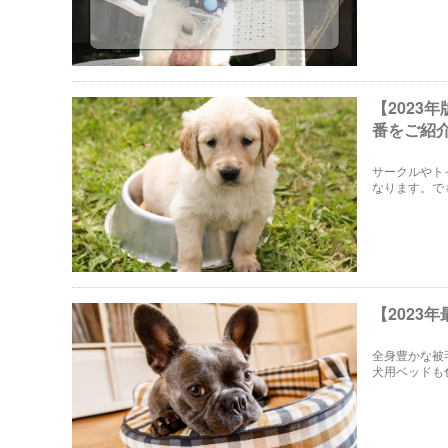
【2023
番をご紹
サークルやト
なります。で
すめのグッズ
【2023
全身豊かな被
犬用ベッドも
て色も形も選