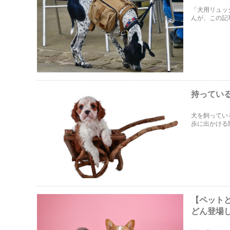
「犬用リュッ
んが、この記
いのか？どん
持ってい
犬を飼ってい
歩に出かける
ご紹介します
【ペット
どん登場