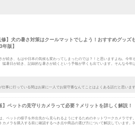
監修】犬の暑さ対策はクールマットでしよう！おすすめグッズ
23年版】
さが続き、もはや日本の気候も変わってしまったのでは？！と思いますよね。今年
。猛暑日が続き、記録的な暑さが続くという予報が早くも出ています。そんな今年
に考えておくべき！今回は犬の暑さ対策に効果的なおすすめグッズをご紹介します
が仕事に行っている間はお家に一人でお留守番なんてことはよくある話だと思いま
けておきたくても、ずっと付けっぱなしにすることができない家庭もありますよね
たクールマットが重宝されるんだと思います。
年版】ペットの見守りカメラって必要？メリットを詳しく解説！
は、ペットの様子を外出先から見られるようにするためのネットワークカメラです
トカメラを購入する前に確認するべき点や商品の選び方について解説しています。36
きるおすすめのペットカメラについてもご紹介しています。