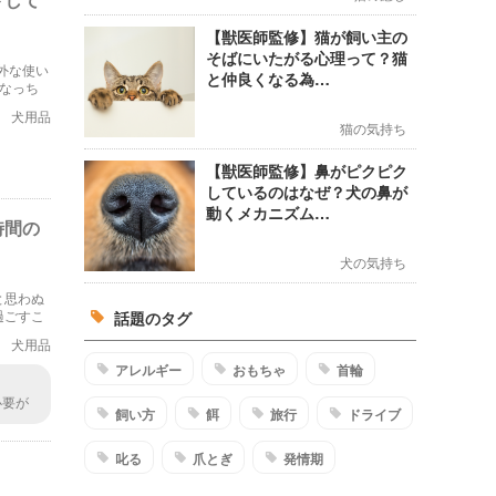
【獣医師監修】猫が飼い主の
そばにいたがる心理って？猫
外な使い
と仲良くなる為…
くなっち
犬用品
猫の気持ち
【獣医師監修】鼻がピクピク
しているのはなぜ？犬の鼻が
動くメカニズム…
時間の
犬の気持ち
と思わぬ
過ごすこ
話題のタグ
犬用品
アレルギー
おもちゃ
首輪
必要が
飼い方
餌
旅行
ドライブ
って
叱る
爪とぎ
発情期