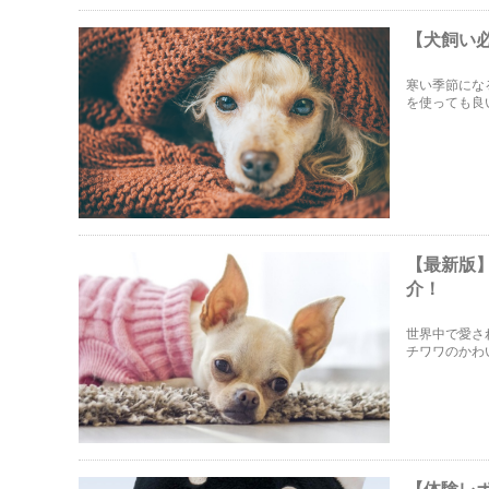
【犬飼い
寒い季節にな
を使っても良
についてまと
【最新版
介！
世界中で愛さ
チワワのかわ
ています。こ
【体験レ