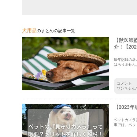
犬用品
のまとめの記事一覧
【獣医師
介！【20
毎年記録の暑
はありません
さ対策を早め
コメント
ワンちゃん
ーラーをつ
で、こうし
【2023
ペットカメラ
事では、ペッ
ーで給餌もで