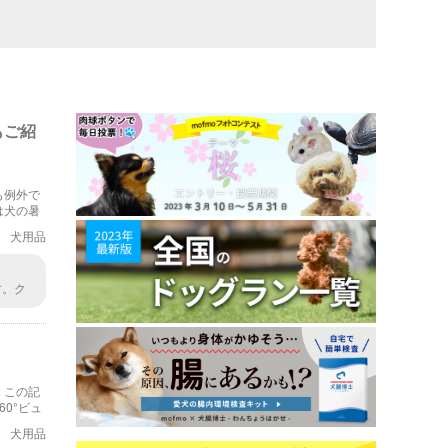
もご紹
も例外で
は犬の暑
。
犬用品
す。ク
。そこ
。この記
0°ビュ
犬用品