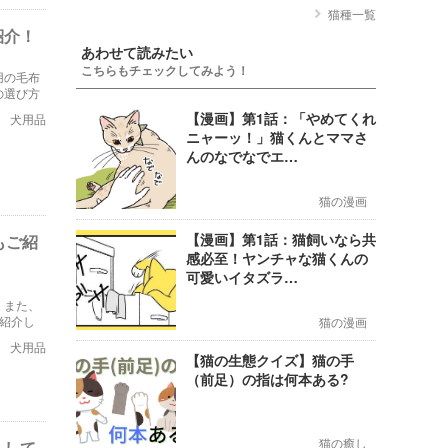
猫種一覧
紹介！
あわせて読みたい
こちらもチェックしてみよう！
用の毛布
の選び方
【漫画】第1話：「やめてくれ
犬用品
ニャーッ！」猫くんとママさ
んのなでなでエ…
猫の漫画
【漫画】第1話：猫飼いなら共
もご紹
感必至！ヤンチャな猫くんの
可愛いイタズラ…
。また、
紹介し
猫の漫画
ます。
犬用品
【猫の生態クイズ】猫の手
（前足）の指は何本ある?
猫の癒し
トして