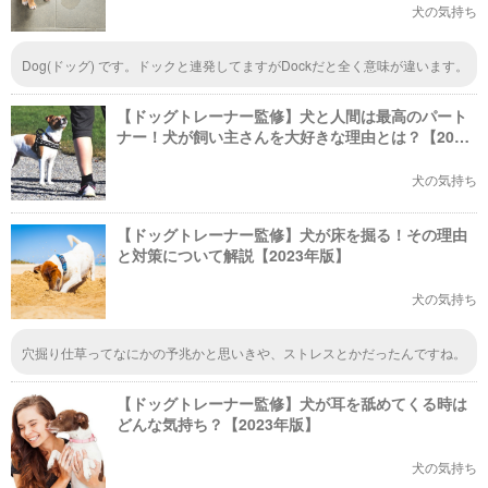
犬の気持ち
Dog(ドッグ) です。ドックと連発してますがDockだと全く意味が違います。
【ドッグトレーナー監修】犬と人間は最高のパート
ナー！犬が飼い主さんを大好きな理由とは？【2023
年版】
犬の気持ち
【ドッグトレーナー監修】犬が床を掘る！その理由
と対策について解説【2023年版】
犬の気持ち
穴掘り仕草ってなにかの予兆かと思いきや、ストレスとかだったんですね。
飼い犬がたまに穴掘り仕草をしてるんですけどね。(--;)すぐさま止めて居ま
す( ・∇・)
【ドッグトレーナー監修】犬が耳を舐めてくる時は
どんな気持ち？【2023年版】
犬の気持ち