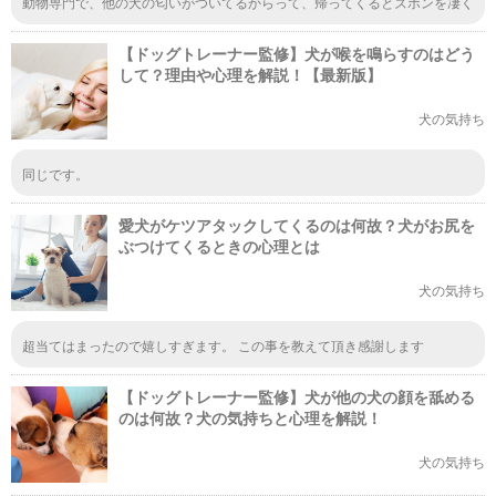
動物専門で、他の犬の匂いがついてるからって、帰ってくるとズボンを凄く
嗅がれます なんとなく分かってはいましたが、やはり、「どこに行ってき
たの」「誰の匂いなの」って意味だったんですねw そう考えると、浮気がバ
【ドッグトレーナー監修】犬が喉を鳴らすのはどう
レた人のような感覚になりますww 「誰の匂い！？誰と合ってきたの！！？
浮気！！？」ってw
して？理由や心理を解説！【最新版】
犬の気持ち
同じです。
愛犬がケツアタックしてくるのは何故？犬がお尻を
ぶつけてくるときの心理とは
犬の気持ち
超当てはまったので嬉しすぎます。 この事を教えて頂き感謝します
【ドッグトレーナー監修】犬が他の犬の顔を舐める
のは何故？犬の気持ちと心理を解説！
犬の気持ち