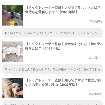
【ドッグトレーナー監修】犬が甘えるしぐさとは？
気持ちを理解しよう！【2023年版】
犬の気持ち
私が椅子に座ってる時に前足をチョコーンって感じで乗っけてくることが
度々あるな。その時の表情がすごく嬉しそうでほっこりしてるみたいだか
ら、リラックスしてるなとは思っていたけど、甘えている時に見せてくれる
【ドッグトレーナー監修】犬が仰向けになる時の気
仕草だったんだね。
持ちとは？【2023年版】
犬の気持ち
そうそう、反省なんて要らんのです。自己評価を下げないで。改めてくれれ
ば結構。わんこ最高。
【ドッグトレーナー監修】知ってますか？愛犬が飼
い主の匂いを嗅ぐ理由【2023年版】
犬の気持ち