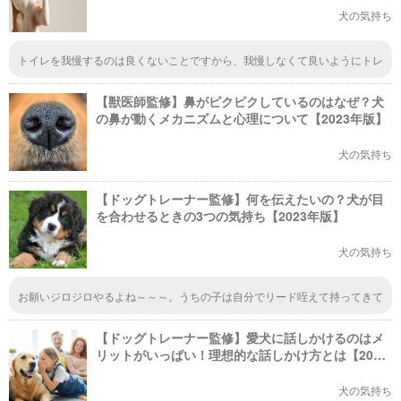
犬の気持ち
トイレを我慢するのは良くないことですから、我慢しなくて良いようにトレ
ーニングする必要がありますね。すぐにできることではないでしょうから、
地道にトレーニングを続けていって、トイレを我慢しなくなるようになって
【獣医師監修】鼻がピクピクしているのはなぜ？犬
もらえれば。
の鼻が動くメカニズムと心理について【2023年版】
犬の気持ち
【ドッグトレーナー監修】何を伝えたいの？犬が目
を合わせるときの3つの気持ち【2023年版】
犬の気持ち
お願いジロジロやるよね～～～。うちの子は自分でリード咥えて持ってきて
お散歩連れてってお願いってしますね。子どもたちもこれをやられると弱い
ので、何だかんだ連れ出していますよ。賢いなぁ。
【ドッグトレーナー監修】愛犬に話しかけるのはメ
リットがいっぱい！理想的な話しかけ方とは【2023
年版】
犬の気持ち