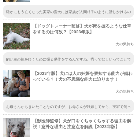
確かにもう亡くなった実家の愛犬には家族が人間相手のように話しかけるの
で、まるで人間の言葉を当たり前に理解しているように行動してました。例
えば、散歩のときに、他の飼い主さんのようにリードを強くひっぱり犬を制
【ドッグトレーナー監修】犬が床を掘るような仕草
しようとすると、実家の犬は飼い主をじっと見て、何か自分が悪いことした
かな？と考え事をしているようなしぐさを見せます。あまりリードを引っ張
をするのは何故？【2023年版】
るようなことを繰り返すと、犬が謝るしぐさをしだして、しゅんとします。
だから、うちの家族はリードを引っ張って制するようなことをせず、幼児に
犬の気持ち
言うように「ちょっとゆっくり歩いてね」、「今日はそっちじゃなくて、こ
っち行くよ」など、可能な限り話しかけていました。 人間の食べものをね
だるのが目立って諭すときも、人間の食べものの多く（ネギ、貝類、カレ
飼い主の気をひくために掘る動作をするんですね。構って欲しいってことで
ー、スパイス類、チョコレート、炭酸飲料、カフェイン、等）は犬にとって
すね。時間がある時はちゃんと触れ合ったりして、スキンシップをとってあ
毒になるのでヘタすると死んでしまうことを説明すると、まるで理解したよ
げたいです。できるだけ寂しい思いはさせたくないと思ってます。
うに、翌日から一切、人間の食べものをねだらなくなりました。また、父親
【2023年版】犬には人の妊娠を察知する能力が備わ
が仕事に行くときに、高い声を出してぐずるので、父親が仕事してお金を稼
っている？！犬の不思議な能力に迫ります！
いでいるんだよ。そのお金で家族はご飯が食べられるという人間社会の仕組
みを3分ほど時間をかけて説明したら、次の日から、「お仕事」と聞くと、
全くぐずらなくなりました(笑) 言葉を理解しているはずはないのですが、空
犬の気持ち
気を読む能力と、自分に何を求められているかを察知する犬の能力は凄いで
す。
お母さんからきいたことなのですが、お母さんが妊娠してから、実家で飼っ
ていた犬がお腹あたりにボールを持っていったり、毎日寝る時ににおいをか
いていたらしいです
【獣医師監修】犬が口をくちゃくちゃする理由を解
説！意外な理由と注意点を解説【2023年版】