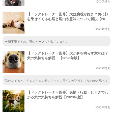
犬の気持ち
【ドッグトレーナー監修】犬は腕枕が好き？腕に顔
を乗せてくる心理と理由や意味について解説【2023
年版】
犬の気持ち
分離不安ですね、家のビーグルと似ています。
【ドッグトレーナー監修】犬が鼻を鳴らす意味は？
犬の気持ちを解説！【2023年版】
犬の気持ち
私がなでると、キュンキュン飼い主さんに行くのがどうしてなのかと思って
ました。分かって良かったです。
【ドッグトレーナー監修】表情・行動・しぐさでわ
かる犬の気持ちを解説【2023年版】
犬の気持ち