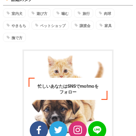
室内犬
遊び方
噛む
旅行
肉球
やきもち
ペットショップ
譲渡会
家具
撫で方
忙しいあなたはSNSでmofmoを
フォロー