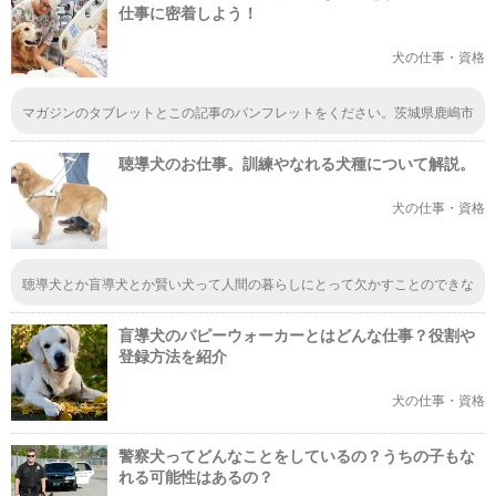
仕事に密着しよう！
犬の仕事・資格
マガジンのタブレットとこの記事のパンフレットをください。茨城県鹿嶋市
荒野1533 139まで送ってください。親の携帯からです。寝てるときに送り
ました。内緒にしてください。ついでに、水戸医療センターのパンフレット
聴導犬のお仕事。訓練やなれる犬種について解説。
のマガジンとICUと救命救急センターとドクターヘリとドクターマップもく
ださい。ついでに土浦協同病院もください。上と同じやつ。
犬の仕事・資格
聴導犬とか盲導犬とか賢い犬って人間の暮らしにとって欠かすことのできな
い存在ですね。耳の不自由な人にとって音を知らせてくれるって本当に助か
りますよね。普段、なかなか目にすることがないけど、こういう犬のお陰で
盲導犬のパピーウォーカーとはどんな仕事？役割や
人が幸せに暮らせてるんですよね。
登録方法を紹介
犬の仕事・資格
警察犬ってどんなことをしているの？うちの子もな
れる可能性はあるの？