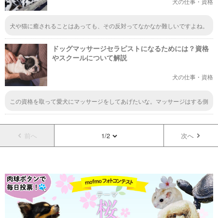
犬の仕事・資格
犬や猫に癒されることはあっても、その反対ってなかなか難しいですよね。
何をしたら癒してあげられるのか考えると、できることは本当に少ないのか
なと思います。それでもまずは犬や猫についての知識を増やしてあげること
ドッグマッサージセラピストになるためには？資格
が大切ですね。
やスクールについて解説
犬の仕事・資格
この資格を取って愛犬にマッサージをしてあげたいな。マッサージはする側
される側、どっちにもメリットがある素晴らしいことなので、興味がありま
す。自分の手で行うことができたら良いなと思うので、勉強を頑張りたいで
すっ。
前へ
1/2
次へ