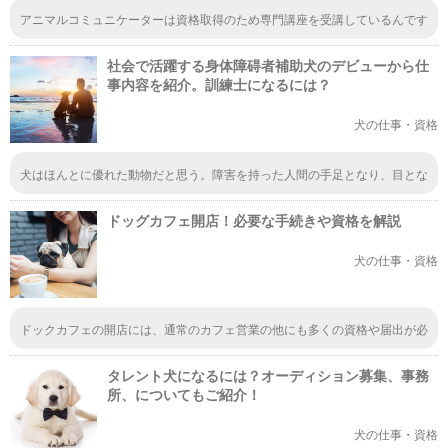
アニマルコミュニケーターは資格取得のため専門講座を受講しているんです
ね、知りませんでした。獣医になりたかったけど、学力的にも金銭的にも進
学が難しかったので、こうした資格を取って少しでも動物に関わる仕事がし
社会で活躍する身体障碍者補助犬のデビューから仕
たいですね。
事内容を紹介。訓練士になるには？
犬の仕事・資格
犬はほんとに優れた動物だと思う。障害を持った人間の手足となり、目とな
り、耳となれる動物は他にいない。牧場でも牧羊犬などとして、しっかりと
仕事をこなすことができる。犬は人間にとって一番のパートナーだと思う。
ドッグカフェ開店！必要な手続きや資格を解説
たくさんの犬が悲しい想いをしている現代だから、安易な気持ちで犬を飼う
のはやめて欲しい。
犬の仕事・資格
ドックカフェの開店には、通常のカフェ営業の他にも多くの資格や届出が必
要なんだということが分かりました。特に、本来は必要のない動物取扱責任
者を取得しているかどうかで、そのドックカフェの良さが測れそうな気がし
タレント犬になるには？オーディション募集、事務
ました。
所、についてもご紹介！
犬の仕事・資格