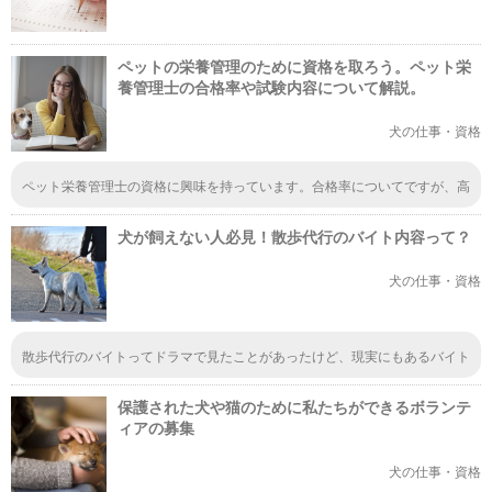
ペットの栄養管理のために資格を取ろう。ペット栄
養管理士の合格率や試験内容について解説。
犬の仕事・資格
ペット栄養管理士の資格に興味を持っています。合格率についてですが、高
いとされていますが、「高い」はアバウトですよね。できれば合格率〇パー
セントとという様に紹介していただければありがたいです。きちんと数値で
犬が飼えない人必見！散歩代行のバイト内容って？
見る方がわかりやすいかなと。
犬の仕事・資格
散歩代行のバイトってドラマで見たことがあったけど、現実にもあるバイト
なんですね。なんだか、あまり馴染みがないアルバイトですが、犬好きの人
にとっては犬と触れ合えるバイトだなんて貴重だし、癒されるんじゃないか
保護された犬や猫のために私たちができるボランテ
と思います。
ィアの募集
犬の仕事・資格