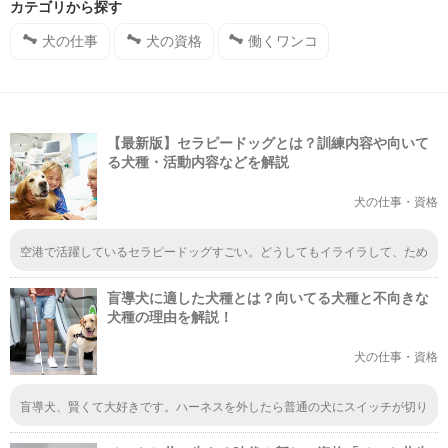
カテゴリから探す
犬の仕事
犬の資格
働くワンコ
【最新版】セラピードッグとは？訓練内容や向いて
る犬種・活動内容などを解説
犬の仕事・資格
空港で活躍しているセラピードッグすごい。どうしてもイライラして、ため
息ばかりついてしまうけれど、セラピードッグとスキンシップをしたらイラ
イラが静まりそうです。動物と触れ合うと心が落ち着く、これって不思議で
盲導犬に適した犬種とは？向いてる犬種と不向きな
すよね？
犬種の理由を解説！
犬の仕事・資格
盲導犬、賢くて大好きです。ハーネスを外したら普通の犬にスイッチが切り
替わる。 盲導犬サーブ、昭和の時代に見ました。突っ込んで来る車からご
主人を庇い、３本足に。シェパードでしたね。 今ではレトリバーしか見な