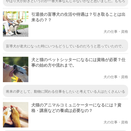
やはり犬が好きというのが一番大事なんじゃないかなと思いました。もちろ
ん、その他にも必要なスキルはあると思いますが、好きだからこそ、犬のこ
とを真剣に考えて行動したり、気持ちを近づけることができるのではないで
引退後の盲導犬の生活や待遇は？引き取ることは出
しょうか。
来るの？？
犬の仕事・資格
盲導犬が老犬になった時にいつもどうしているのだろうと思っていたので、
この記事を読んでかなり勉強になりました。引き取りの一つの方法として、
育ての親であるパーピーウォーカーが引き取るというのが、とてもいいなと
犬と猫のペットシッターになるには資格が必要？仕
思いました。
事の始め方や流れまで。
犬の仕事・資格
将来の夢として、動物に関わる仕事をしたいと考えている人はたくさんいる
はずです。でもその中でペットシッターになりたいと考えている人はそんな
に多くはないと思います。様々な仕事があることを知る機会が増えるといい
犬猫のアニマルコミュニケーターになるには？資
ですよね。
格・講座などの養成は必要なの？
犬の仕事・資格