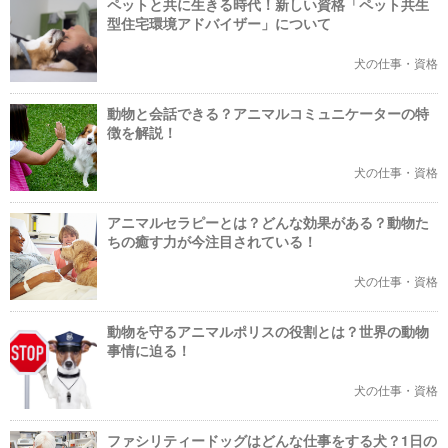
ペットと共に生きる時代！新しい資格「ペット共生
いです。 街で見かけると「賢いねー、可愛いねー」と触りに行きたいので
すが、ハーネス付けてる間はお仕事中、触るのはご法度、そっと見守ってい
型住宅環境アドバイザー」について
ます
犬の仕事・資格
動物と会話できる？アニマルコミュニケーターの特
徴を解説！
犬の仕事・資格
アニマルセラピーとは？どんな効果がある？動物た
ちの癒す力が今注目されている！
犬の仕事・資格
動物を守るアニマルポリスの役割とは？世界の動物
事情に迫る！
犬の仕事・資格
ファシリティードッグはどんな仕事をする犬？1日の