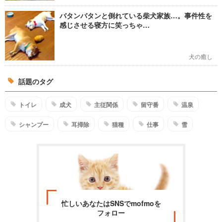
バタンバタンと倒れている柴犬家族…。事件性を
感じさせる寝方に笑っちゃ…
犬の癒し
話題のタグ
トイレ
成犬
主従関係
留守番
温泉
シャンプー
耳掃除
猫種
仕事
雪
忙しいあなたはSNSでmofmoを
フォロー