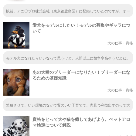
以前、アニ〇プロ株式会社（東京都豊島区）に登録していたのですが、オー
デションを勝ち抜いた精鋭の筈が、大半が数合わせの為の飼い主にも抱っこ
出来ない、野良、威嚇、噛む、ノミダニ駆除やワクチン接種をしていない、
愛犬をモデルにしたい！モデルの募集やギャラにつ
エイズ陽性の犬猫で、実際に仕事を貰えるのは１０匹程度。飼い主に対して
「ユーチューブの登録者数を上げる為にペットに危険（高い場所から落ち
いて
る、ドアや壁に体当たりする、ペット同士で喧嘩をさせる、等）な事をさせ
て面白動画を撮影しろと強要されて、応じない飼い主のペットは以降完全無
犬の仕事・資格
視し絶対に仕事は貰えなくなる。オーデション、登録は勿論ですが、犬猫の
躾の為の無料講座を全てのペット参加可能の名目で開いて居ますが、実際に
は既に仕事を貰っている犬猫しか参加が認められない。感染病を持っている
モデル犬になれたらいいなって思うけど、人間以上に競争率高そうだよね。
他の動物に使用した道具を洗わず使い回し等最悪のプロダクションでした。
お金もかかるだろうし、回収できると思えない・・・
お薦めはＭドッグズ（埼玉県）
あの犬種のブリーダーになりたい！ブリーダーにな
るための基礎知識
犬の仕事・資格
繁殖させて、いい環境のなかで質のいい子育てて、尚且つ利益出すのって大
変そう。とにかく経費がかかるし、売れなきゃ経費が雪だるま式に膨らみそ
う。そうなると、お金かけられないから、いい環境保つのも難しくなりそ
資格をとって犬や猫を癒してあげよう。ペットアロ
う⁉️ 動物が好き経営能力ないと出来ないよね(^_^;)
マ検定について解説