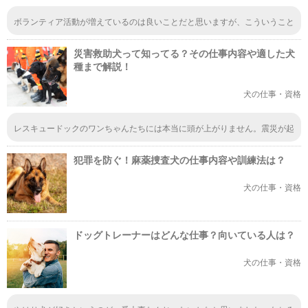
ボランティア活動が増えているのは良いことだと思いますが、こういうこと
はなくなったほうが良いですよね。捨てる飼い主さんがもっと減ったらなっ
て思います。動物も生き物だってことを忘れちゃいけないと思います。
災害救助犬って知ってる？その仕事内容や適した犬
種まで解説！
犬の仕事・資格
レスキュードックのワンちゃんたちには本当に頭が上がりません。震災が起
きた時にもすぐに最前線の被災地へ行って、任務をこなしている姿をテレビ
で拝見したことがありました。彼らの犬生が幸せであることを祈るばかりで
犯罪を防ぐ！麻薬捜査犬の仕事内容や訓練法は？
す。
犬の仕事・資格
ドッグトレーナーはどんな仕事？向いている人は？
犬の仕事・資格