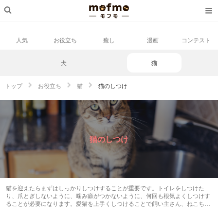
人気
お役立ち
癒し
漫画
コンテスト
犬
猫
トップ
お役立ち
猫
猫のしつけ
猫のしつけ
猫を迎えたらまずはしっかりしつけすることが重要です。トイレをしつけた
り、爪とぎしないように、噛み癖がつかないように、何回も根気よくしつけす
ることが必要になります。愛猫を上手くしつけることで飼い主さん、ねこちゃ
ん双方が幸せに過ごすことができます。猫のしつけに関する記事を参考にして