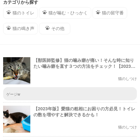
ください！
カテゴリから探す
猫のトイレ
猫が噛む・ひっかく
猫の留守番
猫の鳴き声
その他
【獣医師監修】猫の噛み癖が痛い！そんな時に知り
たい噛み癖を直す３つの方法をチェック！【2023年
版】
猫のしつけ
ゲージw
【2023年版】愛猫の粗相にお困りの方必見！トイレ
の数を増やすと解決できるかも！
猫のしつけ