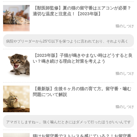
は、ものすごく、あまえんぼうで、よくなくのですが、どうやって、なくの
【獣医師監修】夏の猫の留守番はエアコンが必要？
をやめさせたらいいですか？教えてください。
適切な温度と注意点！【2023年版】
猫のしつけ
病院やブリーダーから25℃以下を保つように言われており、それより高く
なると目やにが出たり熱中症になったりすると聞いてます。こちらの情報は
どなたの意見なのか気になります。何が本当なのだろう…個体差はあるにせ
【2023年版】子猫が鳴きやまない時はどうすると良
よ、30℃と25℃じゃ全然違いますよね。 扇風機も、体表に汗をかかない猫
の体温調節にはあまり影響がないという話も…こちらも実際のところを知り
い？鳴き続ける理由と対策を考えよう
たいです！
猫のしつけ
【最新版】生後６ヶ月の猫の育て方。留守番・噛む
問題について解説
猫のしつけ
アマガミしますね～。強く噛んだときにはダメって行ったほうがいいんです
ね。加減が分からないと大人になってから大変ですもんね。
猫はお留守番でストレスを感じている？！お留守番