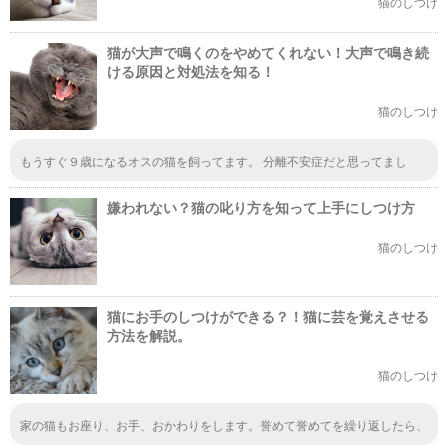
猫のしつけ
猫が大声で鳴くのをやめてくれない！大声で鳴き続
ける原因と対処法を知る！
猫のしつけ
もうすぐ９歳になるオスの猫を飼ってます。 分離不安症だと思ってまし
て、日々鳴き喚く、私のトイレやお風呂のつきまとい、粗相、脱走して近場
で鳴き喚くを繰り返しています。 野良猫が多い所に越してしまった為、オ
嫌われない？猫の叱り方を知って上手にしつけ方
スなのもあり、脱走も４０回以上は数えなくなってしまいました。 性格は
人見知りをしないけっこーな甘えん坊で、鳴き喚きと粗相があまりにも酷く
続く為、里親さんにも相談し、何度も病院へ通いその度に高い物を買わされ
猫のしつけ
ても一切効果が出ず、ネットでも調べた事を全て試しました。 水スプレー
をかけても鳴き喚くのが悪化するだけ、誰もいない部屋でわめきちらす、い
くら遊んでも変わらず… 今も洗濯物のスキを狙われて脱走し、夜中なのに
鳴き喚いてご近所迷惑をかけています(´•̥ ω •̥` *) 色んな方々にも相談したので
猫にお手のしつけができる？！猫に芸を覚えさせる
すが、この子は一生このままなのでしょうか？(´TωT｀)
方法を解説。
猫のしつけ
家の猫もお座り、お手、おかわりをします。誉めて誉めてを繰り返したら、
今じぁ言わなくてもします。 犬より簡単でした。