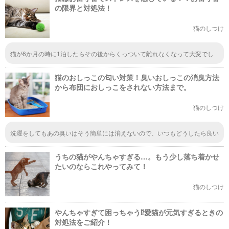
の限界と対処法！
猫のしつけ
猫が6か月の時に1泊したらその後からくっついて離れなくなって大変でし
た。 1週間の里帰りは車に乗せて連れていきました。一緒の方が安心する子
も居ますよと猫を多頭飼い長く飼ってる方からのアドバイスで思い切ってや
猫のおしっこの匂い対策！臭いおしっこの消臭方法
ってみました 車でもリラックスして膝でずっと寝てました 連れていって良
かった うちの子はですが
から布団におしっこをされない方法まで。
猫のしつけ
洗濯をしてもあの臭いはそう簡単には消えないので、いつもどうしたら良い
んだろうと頭を抱えています。強めな洗剤使ってもダメなんですよね。漂白
剤がいいというのを聞いたので、早速漂白剤を買ってきて試してみますね。
うちの猫がやんちゃすぎる…。もう少し落ち着かせ
たいのならこれやってみて！
猫のしつけ
やんちゃすぎて困っちゃう⁉︎愛猫が元気すぎるときの
対処法をご紹介！