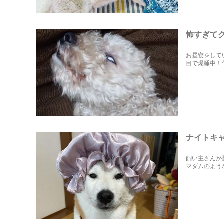
怖すぎて
お昼寝をして
目で爆睡中！
ナイトキ
飼い主さんが
マダムのよう