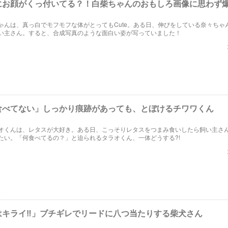
にお顔がくっ付いてる？！白柴ちゃんのおもしろ画像に思わず
ゃんは、真っ白でモフモフな体がとってもCute。ある日、伸びをしている奈々ちゃ
い主さん。すると、合成写真のような面白い姿が写っていました！
食べてない」しっかり痕跡があっても、とぼけるチワワくん
オくんは、レタスが大好き。ある日、こっそりレタスをつまみ食いしたら飼い主さ
たい。「何食べてるの？」と迫られるタラオくん、一体どうする?!
はキライ‼」ブチギレでリードに八つ当たりする柴犬さん