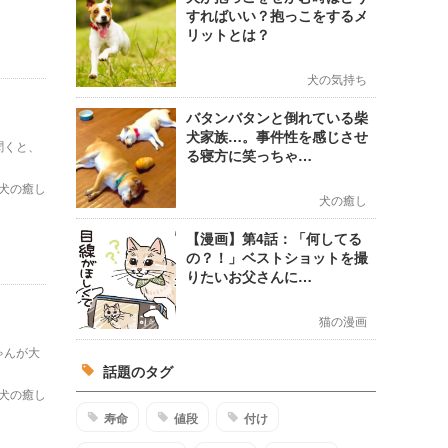
すればいい？抱っこをするメ
リットとは？
犬の気持ち
バタンバタンと倒れている柴
犬家族…。事件性を感じさせ
聞くと、
る寝方に笑っちゃ…
犬の癒し
犬の癒し
【漫画】第4話：「何してる
の？！」ベストショットを撮
りたいお父さんに…
猫の漫画
ゃんが大
話題のタグ
犬の癒し
寿命
値段
付け