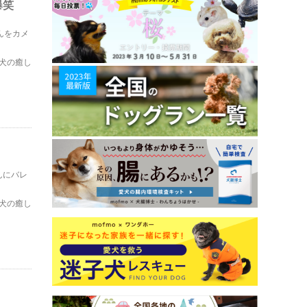
爆笑
んをカメ
犬の癒し
んにバレ
犬の癒し