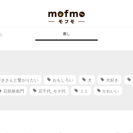
癒し
ち
好きさんと繋がりたい
おもしろい
犬
犬好き
豆助座衛門
豆千代_モチ代
ミミ
かわいい