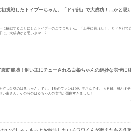
に初挑戦したトイプーちゃん。「ドヤ顔」で大成功！…かと思
ーに挑戦することにしたトイプーのこてつちゃん。「上手に乗れた！」とドヤ顔で
子に、大成功かと思いきや…?!
て腹筋崩壊！飼い主にチューされる白柴ちゃんの絶妙な表情に
を持つ白柴のはるちゃん。でも、1番のファンは飼い主さんです。ある日、思わずチ
飼い主さん。その時のはるちゃんの表情が面白すぎました！
らないでしゅ』もっとお散歩したいチワワくんが考えたある作