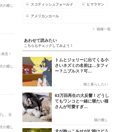
スコティッシュフォールド
ヒマラヤン
犬の癒し
アメリカンカール
猫種一覧
あわせて読みたい
こちらもチェックしてみよう！
を発見！
トムとジェリーに出てくる小
さいネズミの名前は…タフィ
犬の癒し
ー？ニブルス？可…
猫と暮らしたい
63万回再生の大反響！どうし
てもワンコと一緒に寝たい猫
さんが可愛すぎ…
対し、豆
猫の癒し
犬の癒し
犬が抱っこをせがむ時はどう