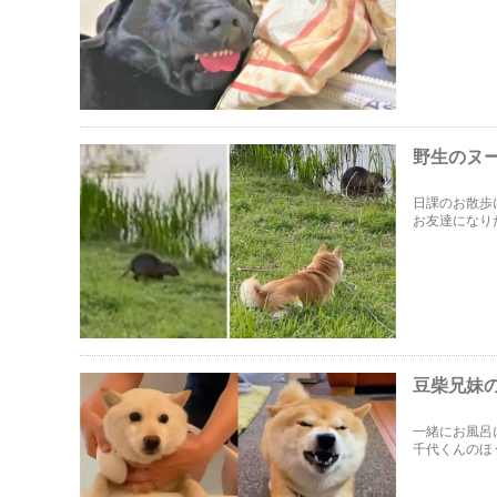
野生のヌ
日課のお散歩
お友達になり
豆柴兄妹の
一緒にお風呂
千代くんのほ