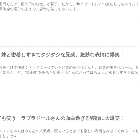
衛門くんは、雨の日のお散歩が苦手。だから、時々リードに八つ当たりしちゃうん
新体操の選手のようで、思わず笑っちゃいます。
」妹と密着しすぎてタジタジな兄柴。絶妙な表情に爆笑！
耳を付けて仲良くベッドに入っている兄柴の豆千代くんと、妹柴のモチ代ちゃん。
イ光景だけど、“柴距離”を保ちたい豆千代くんにとってはちょっと密着しすぎる状
ても笑う」ラブラドールさんの面白過ぎる寝顔に大爆笑！
のエマちゃんはみんなの人気者。寝ているときでも楽しい表情をみせてくれるエマ
まりません。