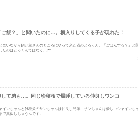
「ご飯？」と聞いたのに…。横入りしてくる子が現れた！
と言いながら飼い主さんのところにやって来た猫のとろくん。「ごはんする？」と
したのはとろくんではなく…??
似して弟も…。同じ珍寝相で爆睡している仲良しワンコ
ャインちゃんと雑種犬のサンちゃんは仲良し兄弟。サンちゃんは優しいシャインち
まで真似しちゃうんです。