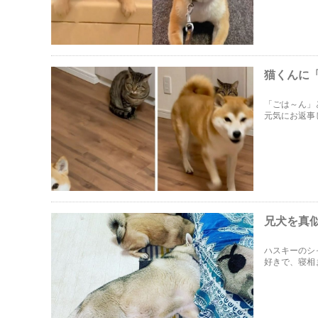
猫くんに
「ごは～ん」
元気にお返事
兄犬を真
ハスキーのシ
好きで、寝相