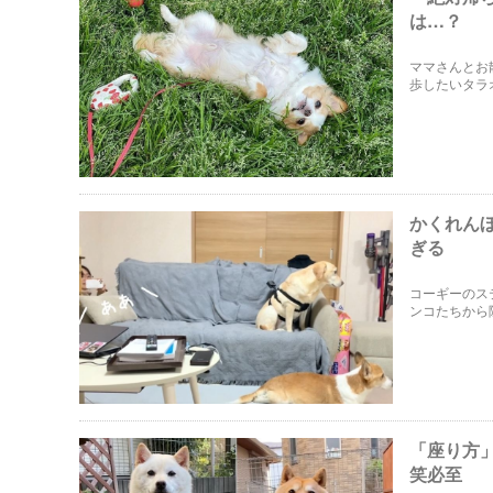
は…？
ママさんとお
歩したいタラ
かくれん
ぎる
コーギーのス
ンコたちから
「座り方
笑必至