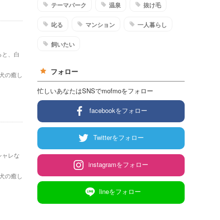
テーマパーク
温泉
抜け毛
叱る
マンション
一人暮らし
飼いたい
ると、白
フォロー
犬の癒し
忙しいあなたはSNSでmofmoをフォロー
facebookをフォロー
Twitterをフォロー
シャレな
instagramをフォロー
犬の癒し
lineをフォロー