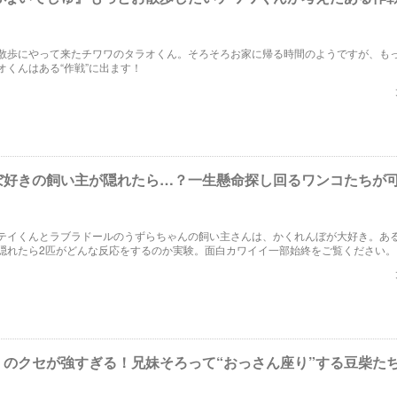
散歩にやって来たチワワのタラオくん。そろそろお家に帰る時間のようですが、も
オくんはある“作戦”に出ます！
ぼ好きの飼い主が隠れたら…？一生懸命探し回るワンコたちが
テイくんとラブラドールのうずらちゃんの飼い主さんは、かくれんぼが大好き。あ
隠れたら2匹がどんな反応をするのか実験。面白カワイイ一部始終をご覧ください。
」のクセが強すぎる！兄妹そろって“おっさん座り”する豆柴た