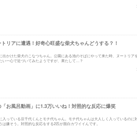
ートリアに遭遇！好奇心旺盛な柴犬ちゃんどうする？！
に出かけた柴犬のこなつちゃん。公園にある池のそばにやって来た時、ヌートリア
たい一心で近づいてみたようですが、果たして…？
「お風呂動画」に1.3万いいね！対照的な反応に爆笑
に入っている豆千代くんとモチ代ちゃん。モチ代ちゃんは大人しく入っているのに
うは嫌そう。対照的な反応をする2匹が面白カワイイんです。