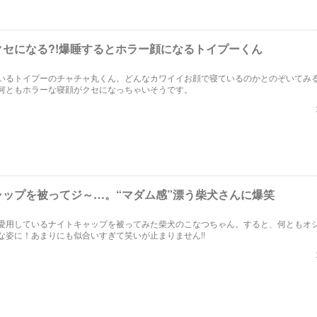
クセになる?!爆睡するとホラー顔になるトイプーくん
いるトイプーのチャチャ丸くん。どんなカワイイお顔で寝ているのかとのぞいてみ
何ともホラーな寝顔がクセになっちゃいそうです。
ャップを被ってジ～…。“マダム感”漂う柴犬さんに爆笑
愛用しているナイトキャップを被ってみた柴犬のこなつちゃん。すると、何ともオ
な姿に！あまりにも似合いすぎて笑いが止まりません!!