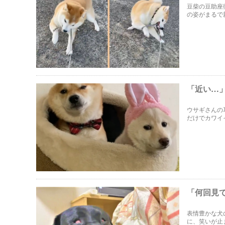
豆柴の豆助座
の姿がまるで
「近い…
ウサギさんの
だけでカワイ
で…？
「何回見
表情豊かな犬
に、笑いが止