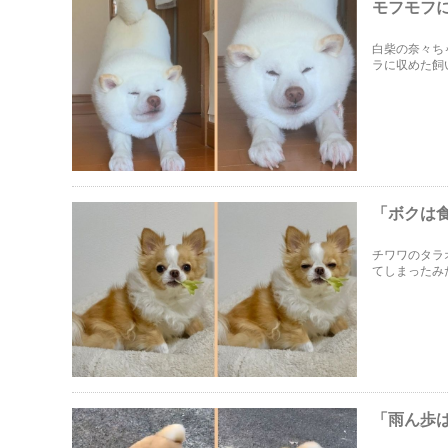
モフモフ
白柴の奈々ち
ラに収めた飼
「ボクは
チワワのタラ
てしまったみ
「雨ん歩