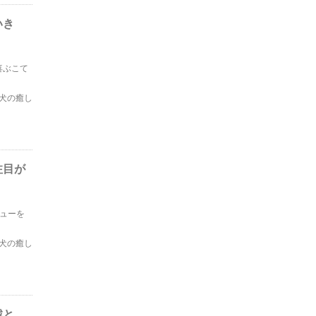
いき
喜ぶこて
犬の癒し
注目が
ューを
犬の癒し
戦と