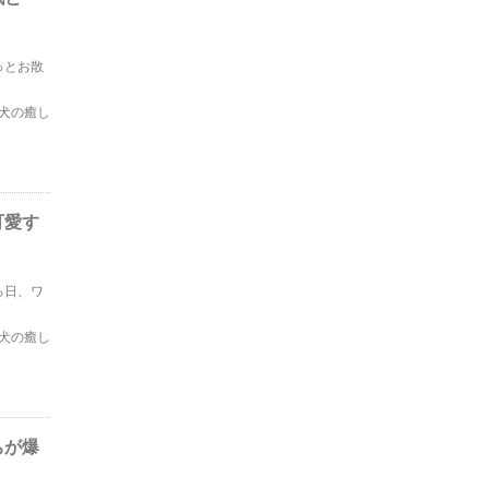
っとお散
犬の癒し
可愛す
る日、ワ
犬の癒し
ちが爆