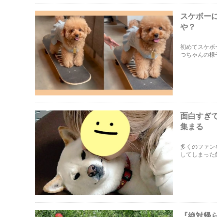
スケボー
や？
初めてスケボ
つちゃんの様
面白すぎ
集まる
多くのファン
してしまった
『絶対帰