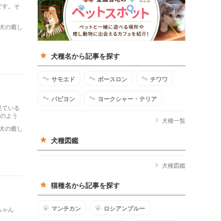
です。そ
犬の癒し
犬種名から記事を探す
サモエド
ボースロン
チワワ
パピヨン
ヨークシャー・テリア
見ている
況のよう
犬種一覧
犬の癒し
犬種図鑑
犬種図鑑
猫種名から記事を探す
マンチカン
ロシアンブルー
ちゃん