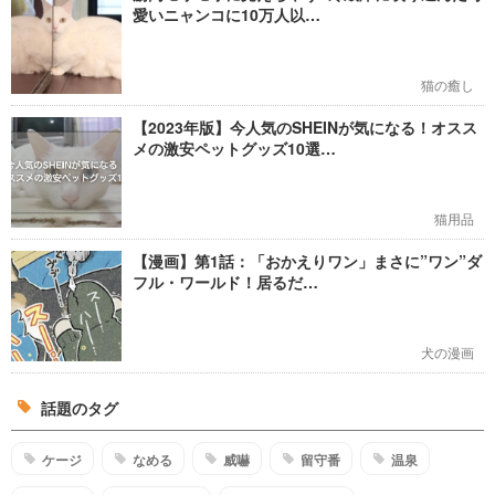
愛いニャンコに10万人以…
猫の癒し
【2023年版】今人気のSHEINが気になる！オスス
メの激安ペットグッズ10選…
猫用品
【漫画】第1話：「おかえりワン」まさに”ワン”ダ
フル・ワールド！居るだ…
犬の漫画
話題のタグ
ケージ
なめる
威嚇
留守番
温泉