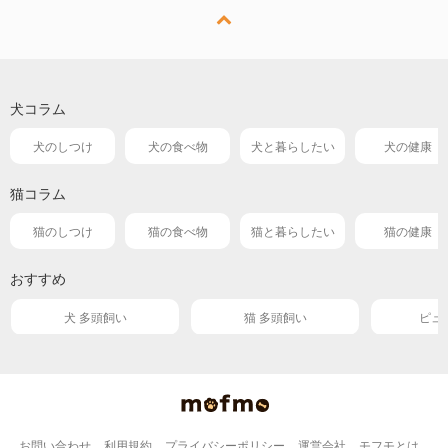
犬コラム
犬のしつけ
犬の食べ物
犬と暮らしたい
犬の健康
猫コラム
猫のしつけ
猫の食べ物
猫と暮らしたい
猫の健康
おすすめ
犬 多頭飼い
猫 多頭飼い
ピュ
お問い合わせ
利用規約
プライバシーポリシー
運営会社
モフモとは