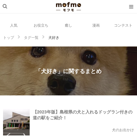
人気
お役立ち
癒し
漫画
コンテスト
トップ
タグ一覧
犬好き
「犬好き」に関するまとめ
【2023年版】島根県の犬と入れるドッグラン付きの
道の駅をご紹介！
犬のお出かけ