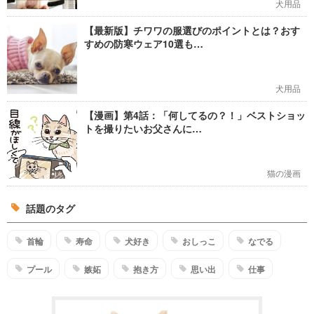
犬用品
【最新版】チワワの服選びのポイントとは？おす
すめの防寒ウェア10選も…
犬用品
【漫画】第4話：「何してるの？！」ベストショッ
トを撮りたいお父さんに…
猫の漫画
話題のタグ
首輪
寿命
犬好き
おしっこ
なでる
プール
嫉妬
抱き方
思い出
仕事