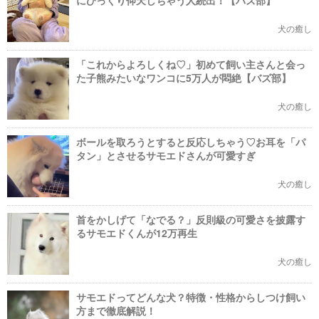
にびっくり仰天しちゃう人続出！【バズ部】
犬の癒し
「これからよろしくね♡」初めて飼い主さんと会っ
た子熊みたいなワンコに5万人が悶絶【バズ部】
犬の癒し
ボールを取ろうとすると反応しちゃう♡お耳を「パ
タン」とさせるサモエドさんが可愛すぎ
犬の癒し
首をかしげて「なでる？」反則級の可愛さを披露す
るサモエドくんが12万再生
犬の癒し
サモエドってどんな犬？特徴・性格からしつけ飼い
方まで徹底解説！