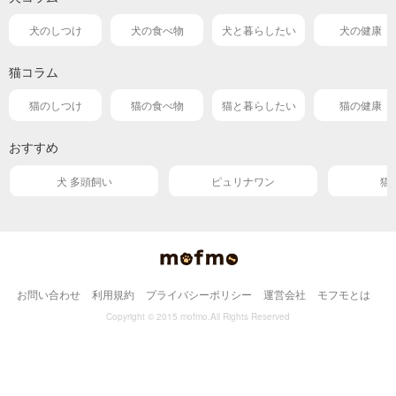
犬のしつけ
犬の食べ物
犬と暮らしたい
犬の健康
猫コラム
猫のしつけ
猫の食べ物
猫と暮らしたい
猫の健康
おすすめ
犬 多頭飼い
ピュリナワン
猫
お問い合わせ
利用規約
プライバシーポリシー
運営会社
モフモとは
Copyright © 2015 mofmo.All Rights Reserved