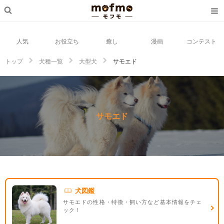
人気
お役立ち
癒し
漫画
コンテスト
トップ
犬種一覧
大型犬
サモエド
サモエド
犬図鑑
サモエドの性格・特徴・飼い方など基本情報をチェ
ック！