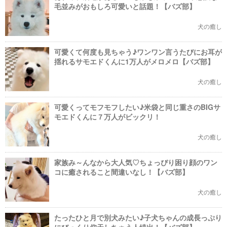
毛並みがおもしろ可愛いと話題！【バズ部】
犬の癒し
可愛くて何度も見ちゃう♪ワンワン言うたびにお耳が
揺れるサモエドくんに1万人がメロメロ【バズ部】
犬の癒し
可愛くってモフモフしたい♪米袋と同じ重さのBIGサ
モエドくんに７万人がビックリ！
犬の癒し
家族み～んなから大人気♡ちょっぴり困り顔のワン
コに癒されること間違いなし！【バズ部】
犬の癒し
たったひと月で別犬みたい♪子犬ちゃんの成長っぷり