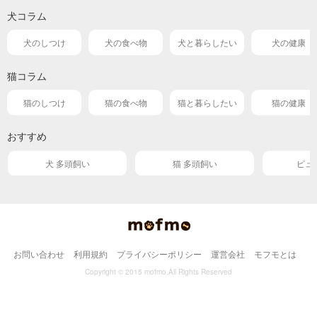
犬コラム
犬のしつけ
犬の食べ物
犬と暮らしたい
犬の健康
猫コラム
猫のしつけ
猫の食べ物
猫と暮らしたい
猫の健康
おすすめ
犬 多頭飼い
猫 多頭飼い
ピュ
お問い合わせ
利用規約
プライバシーポリシー
運営会社
モフモとは
Copyright © 2015 mofmo.All Rights Reserved