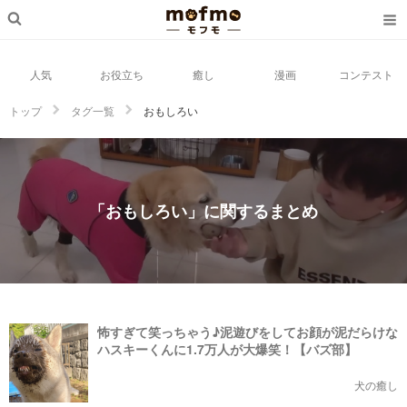
人気
お役立ち
癒し
漫画
コンテスト
トップ
タグ一覧
おもしろい
「おもしろい」に関するまとめ
怖すぎて笑っちゃう♪泥遊びをしてお顔が泥だらけな
ハスキーくんに1.7万人が大爆笑！【バズ部】
犬の癒し