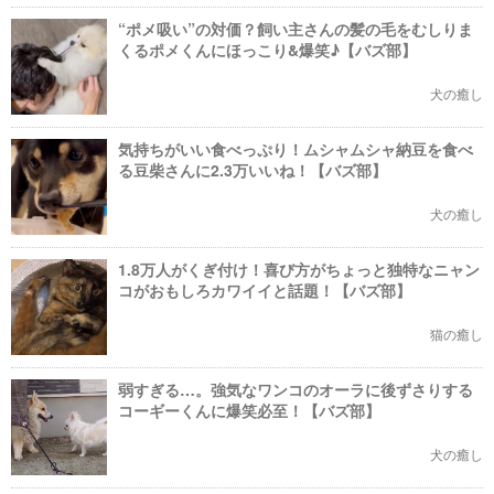
“ポメ吸い”の対価？飼い主さんの髪の毛をむしりま
くるポメくんにほっこり&爆笑♪【バズ部】
犬の癒し
気持ちがいい食べっぷり！ムシャムシャ納豆を食べ
る豆柴さんに2.3万いいね！【バズ部】
犬の癒し
1.8万人がくぎ付け！喜び方がちょっと独特なニャン
コがおもしろカワイイと話題！【バズ部】
猫の癒し
弱すぎる…。強気なワンコのオーラに後ずさりする
コーギーくんに爆笑必至！【バズ部】
犬の癒し