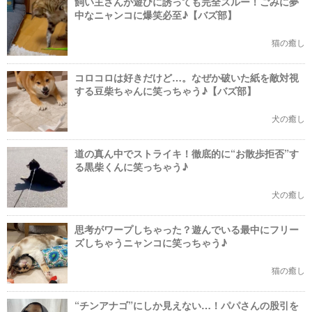
飼い主さんが遊びに誘っても完全スルー！ごみに夢
中なニャンコに爆笑必至♪【バズ部】
猫の癒し
コロコロは好きだけど…。なぜか破いた紙を敵対視
する豆柴ちゃんに笑っちゃう♪【バズ部】
犬の癒し
道の真ん中でストライキ！徹底的に“お散歩拒否”す
る黒柴くんに笑っちゃう♪
犬の癒し
思考がワープしちゃった？遊んでいる最中にフリー
ズしちゃうニャンコに笑っちゃう♪
猫の癒し
“チンアナゴ”にしか見えない…！パパさんの股引を