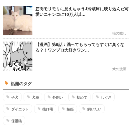
筋肉モリモリに見えちゃう♪冷蔵庫に映り込んだ可
愛いニャンコに10万人以…
猫の癒し
【漫画】第6話：洗ってもらってもすぐに臭くな
る？！ワンプロ大好きワン…
犬の漫画
話題のタグ
子犬
犬種
外飼い
初めて
しぐさ
ダイエット
抜け毛
嫉妬
飼いたい
保護猫