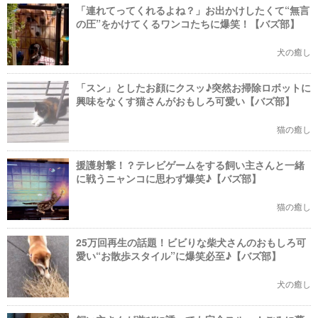
「連れてってくれるよね？」お出かけしたくて“無言
の圧”をかけてくるワンコたちに爆笑！【バズ部】
犬の癒し
「スン」としたお顔にクスッ♪突然お掃除ロボットに
興味をなくす猫さんがおもしろ可愛い【バズ部】
猫の癒し
援護射撃！？テレビゲームをする飼い主さんと一緒
に戦うニャンコに思わず爆笑♪【バズ部】
猫の癒し
25万回再生の話題！ビビりな柴犬さんのおもしろ可
愛い“お散歩スタイル”に爆笑必至♪【バズ部】
犬の癒し