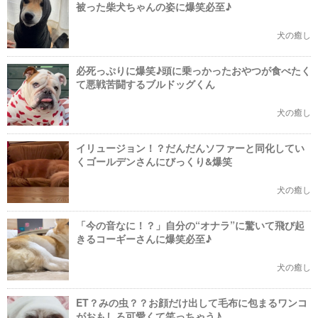
被った柴犬ちゃんの姿に爆笑必至♪
犬の癒し
必死っぷりに爆笑♪頭に乗っかったおやつが食べたく
て悪戦苦闘するブルドッグくん
犬の癒し
イリュージョン！？だんだんソファーと同化してい
くゴールデンさんにびっくり&爆笑
犬の癒し
「今の音なに！？」自分の“オナラ”に驚いて飛び起
きるコーギーさんに爆笑必至♪
犬の癒し
ET？みの虫？？お顔だけ出して毛布に包まるワンコ
がおもしろ可愛くて笑っちゃう♪