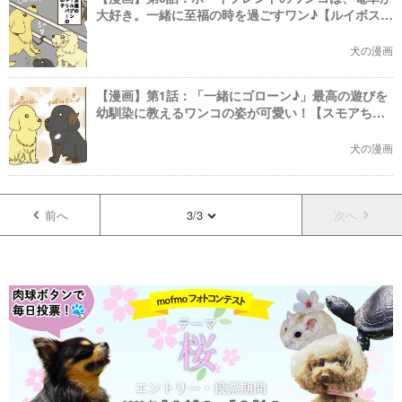
大好き。一緒に至福の時を過ごすワン♪【ルイボスち
ゃん】
犬の漫画
【漫画】第1話：「一緒にゴローン♪」最高の遊びを
幼馴染に教えるワンコの姿が可愛い！【スモアちゃ
ん】
犬の漫画
前へ
3/3
次へ