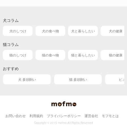
犬コラム
犬のしつけ
犬の食べ物
犬と暮らしたい
犬の健康
猫コラム
猫のしつけ
猫の食べ物
猫と暮らしたい
猫の健康
おすすめ
犬 多頭飼い
猫 多頭飼い
ピュ
お問い合わせ
利用規約
プライバシーポリシー
運営会社
モフモとは
Copyright © 2015 mofmo.All Rights Reserved