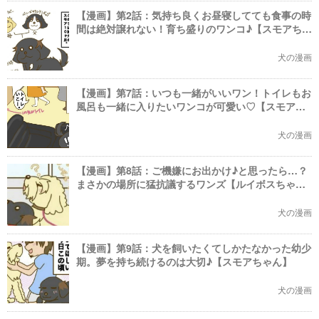
【漫画】第2話：気持ち良くお昼寝してても食事の時
間は絶対譲れない！育ち盛りのワンコ♪【スモアちゃ
ん】
犬の漫画
【漫画】第7話：いつも一緒がいいワン！トイレもお
風呂も一緒に入りたいワンコが可愛い♡【スモアち
ゃん】
犬の漫画
【漫画】第8話：ご機嫌にお出かけ♪と思ったら…？
まさかの場所に猛抗議するワンズ【ルイボスちゃ
ん】
犬の漫画
【漫画】第9話：犬を飼いたくてしかたなかった幼少
期。夢を持ち続けるのは大切♪【スモアちゃん】
犬の漫画