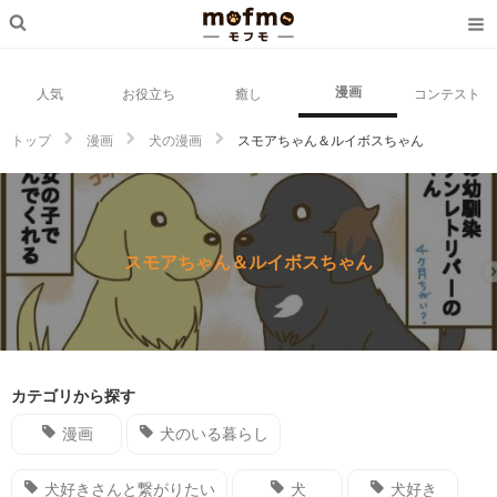
漫画
人気
お役立ち
癒し
コンテスト
トップ
漫画
犬の漫画
スモアちゃん＆ルイボスちゃん
スモアちゃん＆ルイボスちゃん
カテゴリから探す
漫画
犬のいる暮らし
犬好きさんと繋がりたい
犬
犬好き