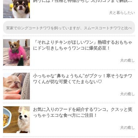
飼うには？性格と特徴からしつけのコツまで解説
【2023年版】
犬と暮らしたい
実家でロングコートチワワを飼っていますが、スムースコートチワワと比べ
ると別の犬種のように見た目から違うんですよね。私はもふもふした肌触り
と、キュるっとした表情が好きなので、ロングコートチワワ派なんですけど
「それよりチキンがほしいワン」熱唱するおもちゃ
ね。
にドン引きしちゃうワンコに爆笑必至！
犬の癒し
小っちゃな“鼻ちょうちん”がプクッ！寒そうなチワ
ワくんが切な可愛くてたまらない♡
犬の癒し
お気に入りのフードを紹介するワンコ。クスッと笑
っちゃうエコな食べ方にご注目！
犬の癒し