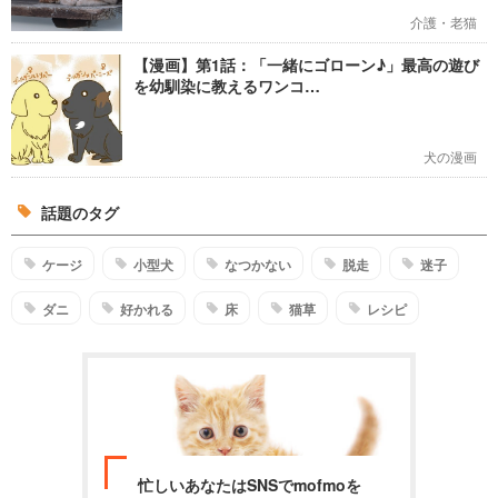
介護・老猫
【漫画】第1話：「一緒にゴローン♪」最高の遊び
を幼馴染に教えるワンコ…
犬の漫画
話題のタグ
ケージ
小型犬
なつかない
脱走
迷子
ダニ
好かれる
床
猫草
レシピ
忙しいあなたはSNSでmofmoを