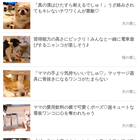
「真の漢はひたすら耐えるでしゅ！」うざ絡みされ
てもキレないチワワくんが素敵♡
犬の癒し
習得能力の高さにビックリ！みんなと一緒に電車遊
びするニャンコが楽しそう♪
猫の癒し
「ママの手より気持ちいいでしゅ♡」マッサージ器
具に骨抜きになるワンコがたまらない
犬の癒し
ママの愛用飲料の横で可愛くポーズ♡超キュートな
看板ワンコに心を奪われちゃう
犬の癒し