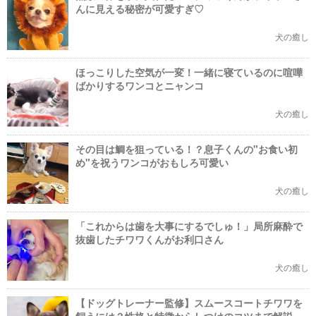
んに見える秘密が可愛すぎ♡
犬の癒し
ほっこりした空気が一変！一緒に寝ているのに喧嘩
ばかりするワンコとニャンコ
犬の癒し
その目は鯛を狙っている！？息子くんの"お食い初
め"を祝うワンコがおもしろ可愛い
犬の癒し
「これからは歯を大事にするでしゅ！」局所麻酔で
抜歯したチワワくんがお利口さん
犬の癒し
【ドッグトレーナー監修】スムースコートチワワを