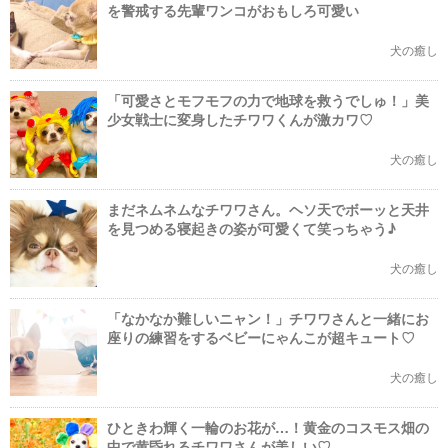
を警戒する先輩ワンコがおもしろ可愛い
犬の癒し
「可愛さとモフモフの力で地球を救うでしゅ！」美
少女戦士に変身したチワワくんが激カワ♡
犬の癒し
まだネムネムなチワワさん。ヘソ天でボーッと天井
を見つめる寝起きの姿が可愛くて笑っちゃう♪
犬の癒し
「なかなか難しいニャン！」チワワさんと一緒にお
座りの練習をするベビーにゃんこが超キュート♡
犬の癒し
ひときわ輝く一輪のお花が…！黄金のコスモス畑の
中で黄昏れるチワワさんが美しい♡