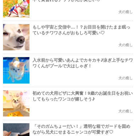
犬の癒し
もしや宇宙と交信中…！？お目目を開けたまま眠っ
ているチワワさんがおもしろ可愛い♡
犬の癒し
入水前から可愛いあんよでカキカキ♪泳ぎ上手なチワ
ワくんがプールで大はしゃぎ！
犬の癒し
初めての犬用ピザに大興奮！9歳のお誕生日をお祝い
してもらったワンコが嬉しそう♪
犬の癒し
「そのガムちょーだい！」透明な箱でガードを固め
ながら兄犬にせまるニャンコが可愛すぎ♡