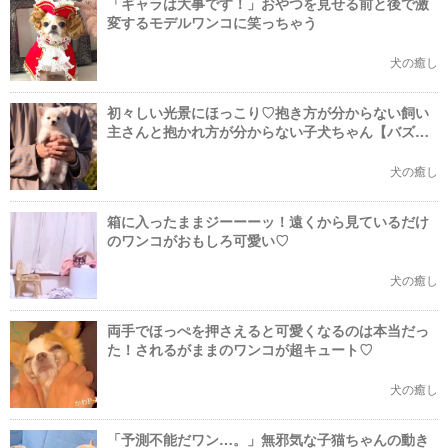
「ギャラは大事です！」おやつを見せる前と後で激
変するモデルワンコに笑っちゃう
犬の癒し
初々しい光景にほっこり♡抱き方が分からない飼い
主さんと抱かれ方が分からない子犬ちゃん【バズ
部】
犬の癒し
箱に入ったままジーーーッ！遠くから見ているだけ
のワンコがおもしろ可愛い♡
犬の癒し
両手でほっぺを押さえると可愛くなるのは本当だっ
た！されるがままのワンコが超キュート♡
犬の癒し
「予測不能だワン…。」無邪気な子猫ちゃんの動き