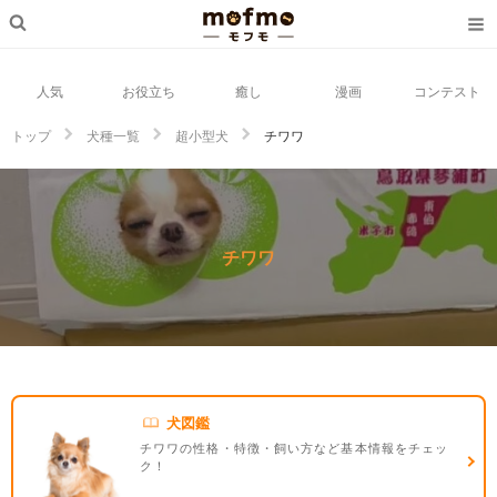
人気
お役立ち
癒し
漫画
コンテスト
トップ
犬種一覧
超小型犬
チワワ
チワワ
犬図鑑
チワワの性格・特徴・飼い方など基本情報をチェッ
ク！