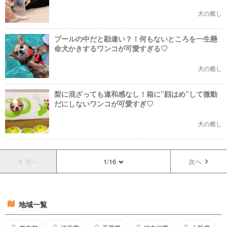
犬の癒し
プールの中だと勘違い？！何もないところを一生懸
命犬かきするワンコが可愛すぎる♡
犬の癒し
梨に混ざっても違和感なし！箱に”顔はめ”して微動
だにしないワンコが可愛すぎ♡
犬の癒し
前へ
1/16
次へ
地域一覧