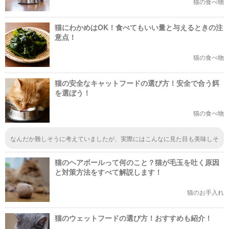
猫の食べ物
猫にわかめはOK！食べてもいい量と与えるときの注
意点！
猫の食べ物
猫の安全なキャットフードの選び方！安全で合う餌
を選ぼう！
猫の食べ物
なんだか難しそうに考えていましたが、実際にはこんなに見た目も美味しそ
うに老猫ちゃん用のご飯が作れるんですね。自分で作ることができれば、成
分や使われている食材も全て把握ができるので、その分安全でいいなと思い
猫のヘアボールって何のこと？猫が毛玉を吐く原因
ました。
と対策方法をすべて解説します！
猫のお手入れ
猫のウェットフードの選び方！おすすめも紹介！