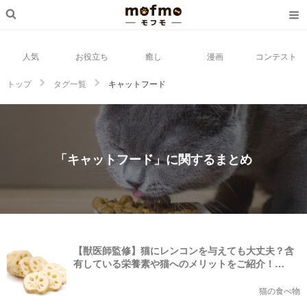
人気
お役立ち
癒し
漫画
コンテスト
トップ
タグ一覧
キャットフード
「キャットフード」に関するまとめ
【獣医師監修】猫にレンコンを与えても大丈夫？含
有している栄養素や猫へのメリットをご紹介！
【2023年版】
猫の食べ物