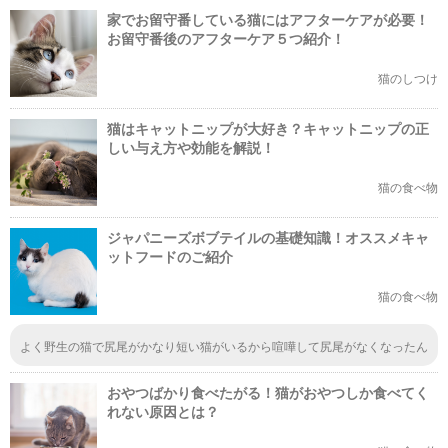
お世話の仕方は大変勉強になりました、有難うございました。
家でお留守番している猫にはアフターケアが必要！
お留守番後のアフターケア５つ紹介！
猫のしつけ
猫はキャットニップが大好き？キャットニップの正
しい与え方や効能を解説！
猫の食べ物
ジャパニーズボブテイルの基礎知識！オススメキャ
ットフードのご紹介
猫の食べ物
よく野生の猫で尻尾がかなり短い猫がいるから喧嘩して尻尾がなくなったん
だと思っていたけど、もともと尻尾が短いんだね！知らなかった！長い尻尾
の猫がかわいいって思ってたけど、よくみたら短い尻尾も丸くてかわいい
おやつばかり食べたがる！猫がおやつしか食べてく
ね。
れない原因とは？