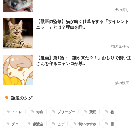
犬の癒し
【獣医師監修】猫が鳴く仕草をする「サイレント
ニャー」とは？理由を詳…
猫の気持ち
【漫画】第1話：「誰か来た？！」おしりで飼い主
さんを守るニャンコが尊…
猫の漫画
話題のタグ
トイレ
寿命
ブリーダー
費用
芸
ダニ
譲渡会
ヒゲ
飼いやすさ
雪