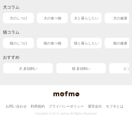
犬コラム
犬のしつけ
犬の食べ物
犬と暮らしたい
犬の健康
猫コラム
猫のしつけ
猫の食べ物
猫と暮らしたい
猫の健康
おすすめ
犬 多頭飼い
猫 多頭飼い
ピュ
お問い合わせ
利用規約
プライバシーポリシー
運営会社
モフモとは
Copyright © 2015 mofmo.All Rights Reserved