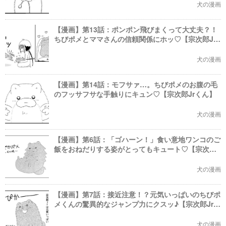
犬の漫画
【漫画】第13話：ポンポン飛びまくって大丈夫？！
ちびポメとママさんの信頼関係にホッ♡【宗次郎Jr
くん】
犬の漫画
【漫画】第14話：モフサァ…。ちびポメのお腹の毛
のフッサフサな手触りにキュン♡【宗次郎Jrくん】
犬の漫画
【漫画】第6話：「ゴハーン！」食い意地ワンコのご
飯をおねだりする姿がとってもキュート♡【宗次郎
Jrくん】
犬の漫画
【漫画】第7話：接近注意！？元気いっぱいのちびポ
メくんの驚異的なジャンプ力にクスッ♪【宗次郎Jrく
ん】
犬の漫画