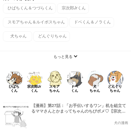
ひばちくん＆つづらくん
宗次郎Jrくん
スモアちゃん＆ルイボスちゃん
ドベくん＆ノラくん
犬ちゃん
どんぐりちゃん
もっと見る
ひばち
宗次郎Jr
スモア
ドベ
犬
どんぐり
くん
くん
ちゃん
くん
ちゃん
ちゃん
【漫画】第27話：「お手伝いするワン」机を組立て
るママさんとかまってちゃんのちびポメ♡【宗次郎
Jrくん】
犬の漫画