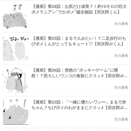
【漫画】第28話：お尻だけ成長？！約10キロの巨大
ポメラニアン”でかポメ”誕生秘話【宗次郎くん】
犬の漫画
【漫画】第25話：まるで人みたい！？二足歩行のち
びポメくんがとってもキュート♡【宗次郎Jrくん】
犬の漫画
【漫画】第26話：突然の”ポッキーゲーム”に唖
然！？恐ろしいワンコの食欲にクスッ♪【宗次郎Jrく
ん】
犬の漫画
【漫画】第22話：「一緒に寝たいワン〜」まるで赤
ちゃん？ちびポメのわがままにクスッ♪【宗次郎Jrく
ん】
犬の漫画