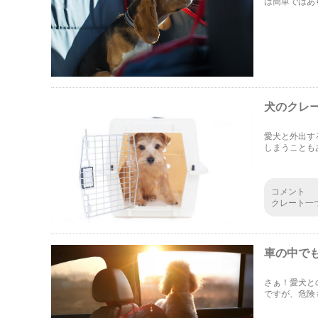
は簡単ではあ
す。おすすめ
犬のクレ
愛犬と外出す
しまうことも
どについて解
コメント
クレート一
あるんです
ときは犬も
車の中で
さぁ！愛犬と
ですが、危険
ましょう！こ