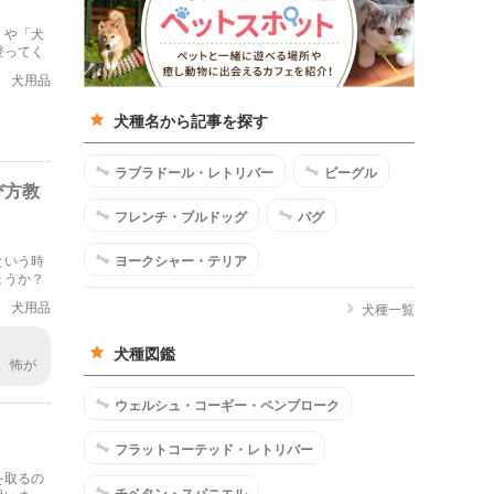
」や「犬
登ってく
プを使用
犬用品
犬種名から記事を探す
ラブラドール・レトリバー
ビーグル
び方教
フレンチ・ブルドッグ
パグ
ヨークシャー・テリア
という時
ょうか？
犬用品
犬種一覧
犬種図鑑
、怖が
うの
ウェルシュ・コーギー・ペンブローク
フラットコーテッド・レトリバー
を取るの
チベタン・スパニエル