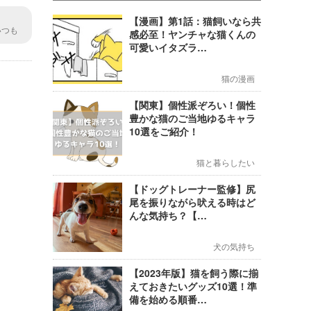
【漫画】第1話：猫飼いなら共
いつも
感必至！ヤンチャな猫くんの
家にも
可愛いイタズラ…
猫の漫画
【関東】個性派ぞろい！個性
豊かな猫のご当地ゆるキャラ
10選をご紹介！
猫と暮らしたい
【ドッグトレーナー監修】尻
尾を振りながら吠える時はど
んな気持ち？【…
犬の気持ち
【2023年版】猫を飼う際に揃
えておきたいグッズ10選！準
備を始める順番…