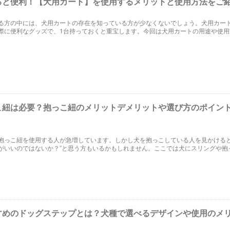
ると便利！【犬用カート】を使用するメリットと使用方法をご
る方の中には、犬用カートの存在を知っている方が少なくないでしょう。犬用カー
際に便利なグッズで、1台持っておくと重宝します。今回は犬用カートの用途や使用
。きっとこれまでに知らなかったメリットに気づくに違いありません。
こ紐は必要？抱っこ紐のメリットデメリットや選び方のポイン
抱っこ紐を使用する人が急増しています。しかし犬を抱っこしている人を見かけると
がいいのではないか？”と思う方もいるかもしれません。ここでは犬にスリングや抱
犬の抱っこ紐のメリットデメリットについて詳しく解説していきます。
すめのドッグステップとは？犬種で選べるデザインや使用のメ
。