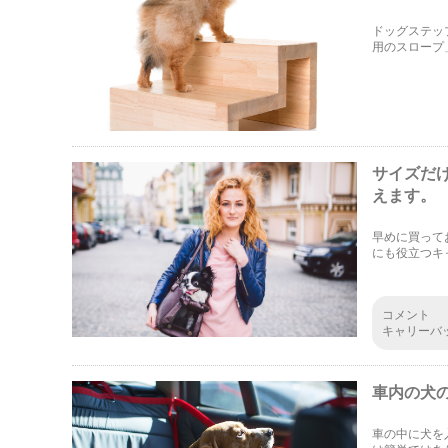
ドッグステッ
用のスロープ
ることと思い
します。
サイズだ
えます。
早めに買って
にも役立つキ
選び方のコツ
コメント
キャリーバ
ることもあ
で、サイズ
車内の犬
車の中に犬を