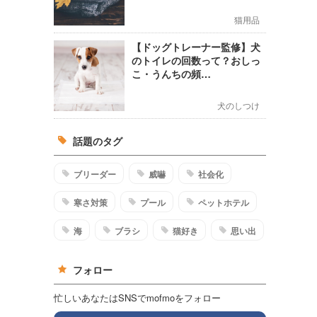
猫用品
【ドッグトレーナー監修】犬
のトイレの回数って？おしっ
こ・うんちの頻…
犬のしつけ
話題のタグ
ブリーダー
威嚇
社会化
寒さ対策
プール
ペットホテル
海
ブラシ
猫好き
思い出
フォロー
忙しいあなたはSNSでmofmoをフォロー