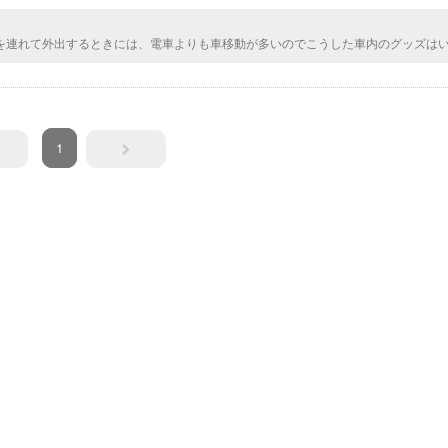
を連れて外出するときには、電車よりも車移動が多いのでこうした車内のグッズは
ています。ドライブボックスはワンちゃんが安心できるっていうのもあって、私の
他のアイテムもきになるものばかりです。
1