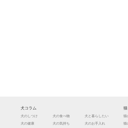
犬コラム
猫
犬のしつけ
犬の食べ物
犬と暮らしたい
猫
犬の健康
犬の気持ち
犬のお手入れ
猫