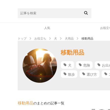
人気
お役立
トップ
お役立ち
犬
犬用品
移動用品
移動用品
犬
危険
お出
散歩
選び方
移動用品
のまとめの記事一覧