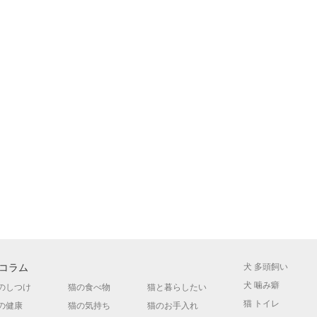
コラム
犬 多頭飼い
犬 噛み癖
のしつけ
猫の食べ物
猫と暮らしたい
猫 トイレ
の健康
猫の気持ち
猫のお手入れ