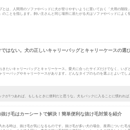
プとは、人間用のソファやベッドに犬が登りやすいように置いておく「犬用の階段
」のことを指します。飼い主さんと同じ場所に居たがる犬はソファやベッドによく
ます。大きい段差を登ることで足腰に負担がかかるのを防ぐために、ドッグステッ
けではない。犬の正しいキャリーバッグとキャリーケースの選
おきたいキャリーバッグとキャリーケース。愛犬に合ったサイズだけでなく、いざ
ャリーバッグやキャリーケースがあります。どんなタイプのものを選ぶとよいでし
があるでしょうか？
ックが1つあれば、もしもときに便利だと思うな。犬もバックに入ることに慣れれば
りませんし、バックに入ったらどこかへお出かけに行くんだという意識になると思
も確認して買うといいと思うな。
の抜け毛はカーシートで解決！簡単便利な抜け毛対策を紹介
入れる時は、抜け毛が気になるものです。抜け毛が多い犬の場合、座席についた毛