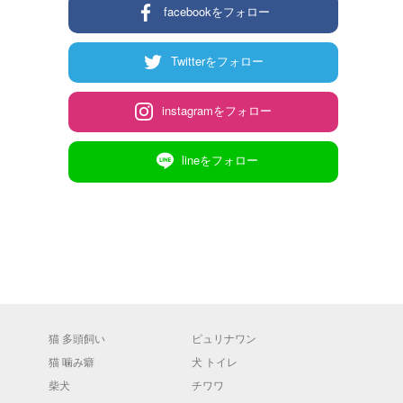
facebookをフォロー
Twitterをフォロー
instagramをフォロー
lineをフォロー
猫 多頭飼い
ピュリナワン
猫 噛み癖
犬 トイレ
柴犬
チワワ