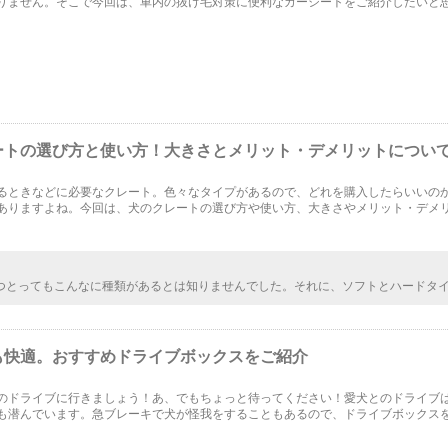
りません。そこで今回は、車内の抜け毛対策に便利なカーシートをご紹介したいと
製品や、カーシートと組み合わせることができる対策もご紹介します。
ートの選び方と使い方！大きさとメリット・デメリットについ
るときなどに必要なクレート。色々なタイプがあるので、どれを購入したらいいの
ありますよね。今回は、犬のクレートの選び方や使い方、大きさやメリット・デメ
説します。
つとってもこんなに種類があるとは知りませんでした。それに、ソフトとハードタ
ね。基本的にはワンちゃんの体格に合わせて買うことがいいとのことで、今度買い
一緒に連れて行こうかなと思います。
も快適。おすすめドライブボックスをご紹介
のドライブに行きましょう！あ、でもちょっと待ってください！愛犬とのドライブ
も潜んでいます。急ブレーキで犬が怪我をすることもあるので、ドライブボックス
こでは愛犬も快適なドライブボックスの紹介です。