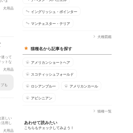
思いま
犬用品
イングリッシュ・ポインター
マンチェスター・テリア
犬種図鑑
て
猫種名から記事を探す
か迷って
リットな
アメリカンショートヘア
犬用品
スコティッシュフォールド
イプも
ロシアンブルー
アメリカンカール
に行く
アビシニアン
猫種一覧
は楽しい
あわせて読みたい
を活用し
こちらもチェックしてみよう！
犬用品