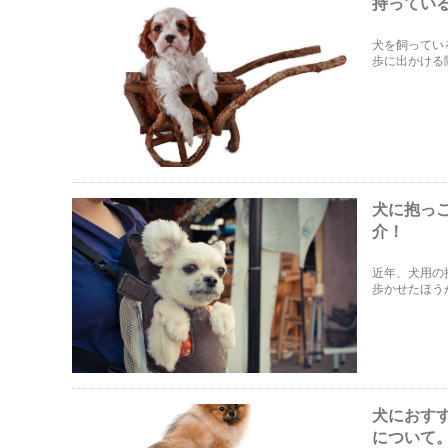
持ってい
犬を飼ってい
歩に出かける
ご紹介します
犬に抱っ
介！
近年、犬用の
歩かせたほう
必要なのか、
犬におす
について