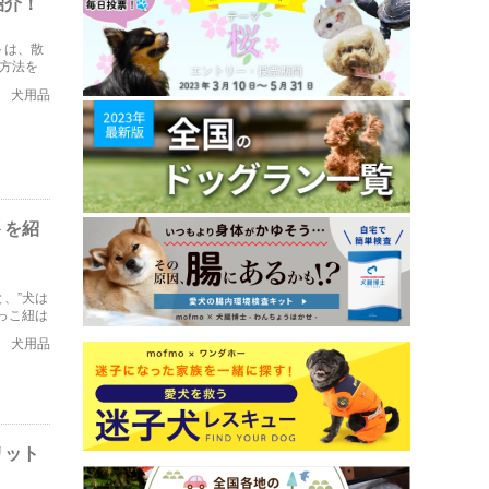
紹介！
トは、散
方法を
犬用品
トを紹
、”犬は
っこ紐は
犬用品
リット