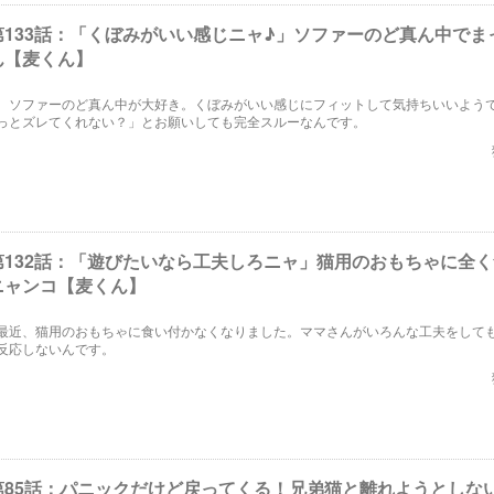
第133話：「くぼみがいい感じニャ♪」ソファーのど真ん中でま
ん【麦くん】
、ソファーのど真ん中が大好き。くぼみがいい感じにフィットして気持ちいいよう
っとズレてくれない？」とお願いしても完全スルーなんです。
第132話：「遊びたいなら工夫しろニャ」猫用のおもちゃに全
ニャンコ【麦くん】
最近、猫用のおもちゃに食い付かなくなりました。ママさんがいろんな工夫をして
反応しないんです。
第85話：パニックだけど戻ってくる！兄弟猫と離れようとしな