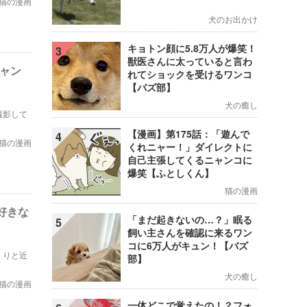
猫の漫画
犬のお出かけ
キョトン顔に5.8万人が爆笑！
3
獣医さんに太っていると言わ
ニャン
れてショックを受けるワンコ
【バズ部】
犬の癒し
撮影して
【漫画】第175話：「遊んで
4
猫の漫画
くれニャー！」ダイレクトに
自己主張してくるニャンコに
爆笑【ふとしくん】
猫の漫画
好きな
「まだ起きないの…？」眠る
5
飼い主さんを確認に来るワン
コに6万人がキュン！【バズ
くりと近
部】
犬の癒し
猫の漫画
一体どこで覚えたの！？フォ