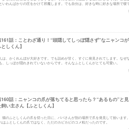
といわんばかりの圧をかけて邪魔します。でも自分は、好きな時に好きな場所で寝
161話：ことわざ通り！“頭隠してしっぽ隠さず”なニャンコ
ふとしくん】
んは、かくれんぼが大好きです。でも詰めが甘く、すぐに発見されてします。なぜ
も、しっぽが隠れきれていないからです。そんなふとしくんがとても可愛い。
160話：ニャンコの爪が落ちてると思ったら？“あるもの”と
た飼い主さん【ふとしくん】
、猫のふとしくんの爪を切った日に、パパさんが別の場所で爪を発見して拾います
れはふとしくんの爪ではなく、ただのカピカピのコメ粒だったのです。