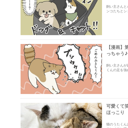
飼い主さんと
ンコたちとシ
きます。
【漫画】
っちゃう
飼い主さんが
くんの足を強
可愛くて
ほっこり
猫のうたくん