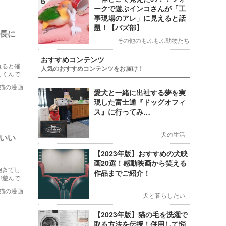
6
ークで遊ぶインコさんが「工
事現場のアレ」に見えると話
題！【バズ部】
成長に
その他のもふもふ動物たち
おすすめコンテンツ
れると確
人気のおすすめコンテンツをお届け！
しくんで
猫の漫画
愛犬と一緒に出社する夢を実
現した富士通『ドッグオフィ
ス』に行ってみ…
犬の生活
わいい
【2023年版】おすすめの犬映
画20選！感動映画から笑える
飽きてし
作品までご紹介！
が遊んで
猫の漫画
犬と暮らしたい
【2023年版】猫の毛を洗濯で
取る方法を伝授！併用して悩