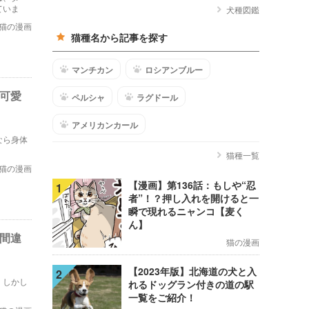
ていま
犬種図鑑
猫の漫画
猫種名から記事を探す
マンチカン
ロシアンブルー
が可愛
ペルシャ
ラグドール
アメリカンカール
なら身体
猫種一覧
猫の漫画
【漫画】第136話：もしや“忍
1
者”！？押し入れを開けると一
瞬で現れるニャンコ【麦く
ん】
見間違
猫の漫画
【2023年版】北海道の犬と入
2
。しかし
れるドッグラン付きの道の駅
一覧をご紹介！