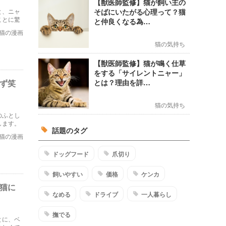
【獣医師監修】猫が飼い主の
と、ニャ
そばにいたがる心理って？猫
ことに驚
と仲良くなる為…
猫の漫画
猫の気持ち
【獣医師監修】猫が鳴く仕草
をする「サイレントニャー」
わず笑
とは？理由を詳…
猫の気持ち
のふとし
します。
話題のタグ
猫の漫画
ドッグフード
爪切り
飼いやすい
価格
ケンカ
猫に
なめる
ドライブ
一人暮らし
撫でる
とに、ベ