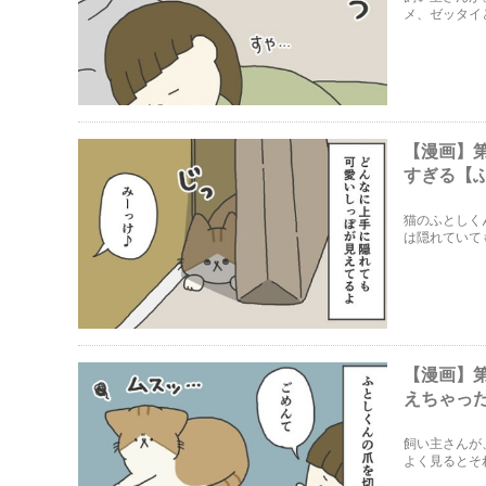
メ、ゼッタイ
す。
【漫画】第
すぎる【
猫のふとしく
は隠れていて
【漫画】第
えちゃっ
飼い主さんが
よく見るとそ