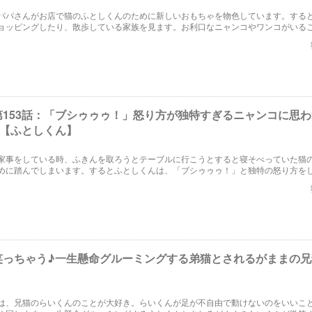
パパさんがお店で猫のふとしくんのために新しいおもちゃを物色しています。する
ョッピングしたり、散歩している家族を見ます。お利口なニャンコやワンコがいる
第153話：「ブシゥゥゥ！」怒り方が独特すぎるニャンコに思
♪【ふとしくん】
家事をしている時、ふきんを取ろうとテーブルに行こうとすると寝そべっていた猫
めに踏んでしまいます。するとふとしくんは、「ブシゥゥゥ！」と独特の怒り方を
笑っちゃう♪一生懸命グルーミングする弟猫とされるがままの兄
は、兄猫のらいくんのことが大好き。らいくんが足が不自由で動けないのをいいこ