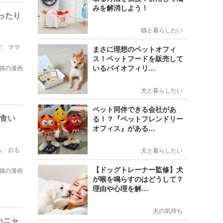
みを解消しよう！
ったり
猫と暮らしたい
で、ママ
まさに理想のペットオフィ
ス！ペットフードを販売して
いるバイオフィリ…
猫の漫画
犬と暮らしたい
ペット同伴できる会社があ
く食い
る！？『ペットフレンドリー
オフィス』がある…
も、おも
犬と暮らしたい
【ドッグトレーナー監修】犬
猫の漫画
が喉を鳴らすのはどうして？
理由や心理を解…
犬の気持ち
いニャ