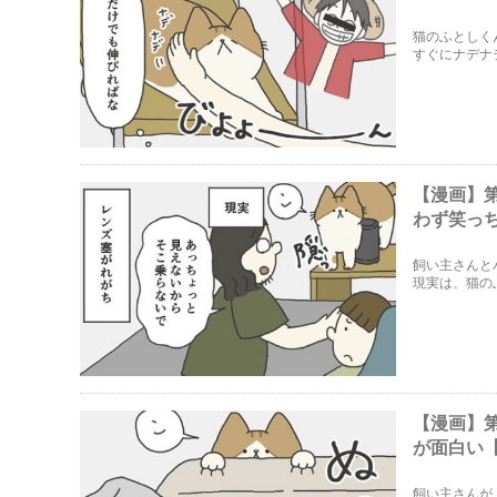
猫のふとしく
すぐにナデナ
れたら、と願
【漫画】
わず笑っ
飼い主さんと
現実は、猫の
【漫画】
が面白い
飼い主さんが