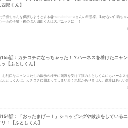
ん四郎くん】
た子猫ちゃんを保護しようとする@manabehamaさんの旦那様。動かない白猫ちゃ
う一匹の子猫・後のぽん四郎くんは大パニックに！！
第155話：カチコチになっちゃった！？ハーネスを着けたニャ
スッ【ふとしくん】
、お利口なニャンコたちの散歩の様子に刺激を受けて猫のふとしくんにもハーネス
とふとしくんは、カチコチに固まってしまい歩く気配がありません。散歩はあわい
した。
第154話：「おったまげー！」ショッピングや散歩をしている
クリ！【ふとしくん】