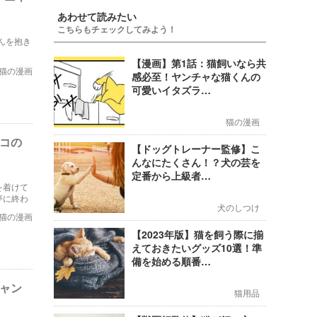
あわせて読みたい
こちらもチェックしてみよう！
んを抱き
【漫画】第1話：猫飼いなら共
猫の漫画
感必至！ヤンチャな猫くんの
可愛いイタズラ…
猫の漫画
ンコの
【ドッグトレーナー監修】こ
んなにたくさん！？犬の芸を
定番から上級者…
を着けて
夢に終わ
犬のしつけ
猫の漫画
【2023年版】猫を飼う際に揃
えておきたいグッズ10選！準
備を始める順番…
ニャン
猫用品