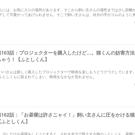
んには、お気に入りの場所があります。そこから飼い主さんの場所までは少し距離
デして可愛がってあげられません。そこで飼い主さんは、自分の手がゴムのように
うのでした。
第163話：プロジェクターを購入したけど…。猫くんの妨害方
ちゃう！【ふとしくん】
パパさんは新しく購入したプロジェクターで映画を楽しもうとワクワクしています
ふとしくんに阻まれてしまい、映画をなかなか見れません。
第162話：「お昼寝は許さニャイ！」飼い主さんに圧をかける
【ふとしくん】
、少しだけお昼寝をしようとすると、それを全力で阻止する猫のふとしくん。昼寝