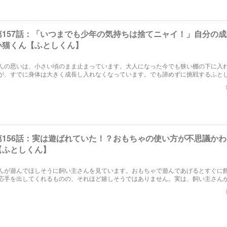
第157話：「いつまでも少年の気持ちは捨てニャイ！」自分の
い猫くん【ふとしくん】
んの思いは、小さい頃のまま止まっています。大人になった今でも狭い棚の下に入
が、すでに身体は大きく成長し入れなくなっています。でも諦めずに挑戦するふと
第156話：実は遊ばれていた！？おもちゃの使い方が不思議か
【ふとしくん】
んが遊んでほしそうに飼い主さんを見ています。おもちゃで遊んであげるとすぐに
応手を出してくれるものの、それほど嬉しそうではありません。実は、飼い主さん
のです。