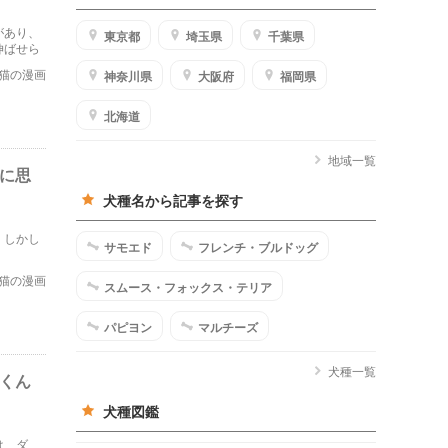
があり、
東京都
埼玉県
千葉県
伸ばせら
猫の漫画
神奈川県
大阪府
福岡県
北海道
地域一覧
法に思
犬種名から記事を探す
。しかし
サモエド
フレンチ・ブルドッグ
猫の漫画
スムース・フォックス・テリア
パピヨン
マルチーズ
犬種一覧
猫くん
犬種図鑑
は、ダ