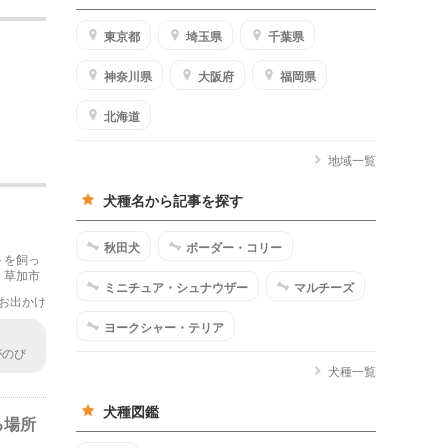
東京都
埼玉県
千葉県
神奈川県
大阪府
福岡県
北海道
地域一覧
犬種名から記事を探す
秋田犬
ボーダー・コリー
トを飼っ
。草加市
ミニチュア・シュナウザー
マルチーズ
お出かけ
ヨークシャー・テリア
がのび
困難な
犬種一覧
犬種図鑑
る場所