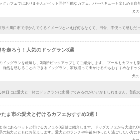
ッグカフェではありませんがペット同伴可能なカフェ、バーベキューも楽しめる自
3つのスポットを、お楽しみポイントやおすすめとともにご説明します。
犬の
玉県の川口市で浮かんでくるイメージといえば何もなくて、田舎、不便って感じだ
逆手にとって自然あふれるワンちゃんと遊べるスポットがこんなにもたくさんある
くりしました。
越を走ろう！人気のドッグラン3選
のドッグランを厳選し、3箇所ピックアップしてご紹介します。 プールもカフェも
、自然を感じることのできるドッグラン、家族揃って出かけるのもおすすめなドッ
くさん走り回れて、愛犬が喜びそうな場所ばかりです。
犬の
る休日には愛犬と一緒にドックランに出掛けてみるのがいいかもしれません。普段
では体験できないような楽しさを味わえるはずです。愛犬の喜んで走り回る姿は写
いですね。
いたま市の愛犬と行けるカフェおすすめ3選！
ま市にあるペットと行けるカフェを3店舗ご紹介します。ドッグカフェから犬連れO
県の魅力とともにお伝えします。愛犬とのランチや午後をゆったり過ごしたい方に
りです。お店のメニューや味、雰囲気まで詳しく紹介しています。
犬の