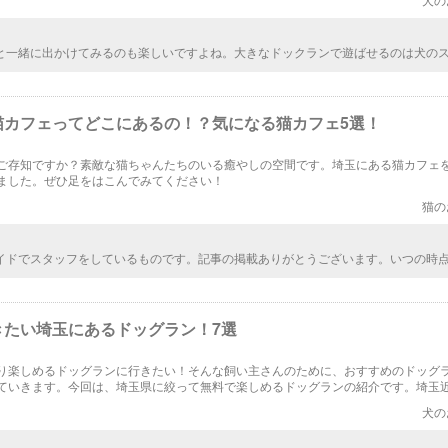
と一緒に出かけてみるのも楽しいですよね。大きなドックランで遊ばせるのは犬の
りますし、ドックカフェで美味しいフードを食べることもできます。ラテアートも
してみたいですよね。
猫カフェってどこにあるの！？気になる猫カフェ5選！
ご存知ですか？素敵な猫ちゃんたちのいる癒やしの空間です。埼玉にある猫カフェを
ました。ぜひ足をはこんでみてください！
猫の
イドでスタッフをしているものです。記事の掲載ありがとうございます。いつの時
のかわかりませんが、現在HPが新しくなり、カフェの営業時間も変わっております。
4:00~18:00 土日祝日 1300~18:00 最終受付 17:00 年中無休 なお、現在ペットボ
ん 詳しくはHPをご覧になってください
きたい埼玉にあるドッグラン！7選
り楽しめるドッグランに行きたい！そんな飼い主さんのために、おすすめのドッグ
ていきます。今回は、埼玉県に絞って無料で楽しめるドッグランの紹介です。埼玉
です。
犬の