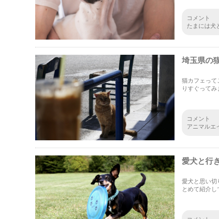
コメント
たまには犬
ス発散にな
うで、体験
埼玉県の
猫カフェって
りすぐってみ
コメント
アニマルエ
成されたも
時間 平日 1
ておりませ
愛犬と行
愛犬と思い切
とめて紹介し
い主さん必見
コメント