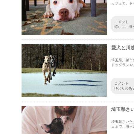
カフェと、ド
ドッグランの
コメント
確かに、埼
ど、それを
本当にびっ
愛犬と川
埼玉県川越市
ドッグランや
ど、どれもた
コメント
ゆとりのあ
ような散歩
しておきた
埼玉県さ
埼玉県さいた
ェまで、埼玉
のカフェばか