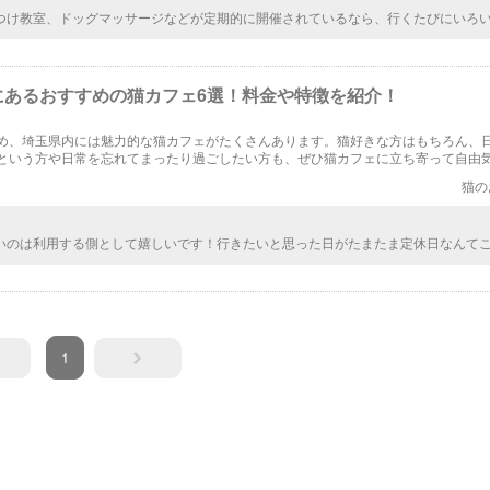
つけ教室、ドッグマッサージなどが定期的に開催されているなら、行くたびにいろ
することができそう。交流会に行くと、いろんな飼い主さんやワンちゃんとの新た
るから、積極的に利用したいな！
にあるおすすめの猫カフェ6選！料金や特徴を紹介！
め、埼玉県内には魅力的な猫カフェがたくさんあります。猫好きな方はもちろん、
という方や日常を忘れてまったり過ごしたい方も、ぜひ猫カフェに立ち寄って自由
に癒されてください。
猫の
いのは利用する側として嬉しいです！行きたいと思った日がたまたま定休日なんて
ど、休みがないならそんなことが起きないから、いつでも気が向いたときにフラフ
ゃいますね。
1