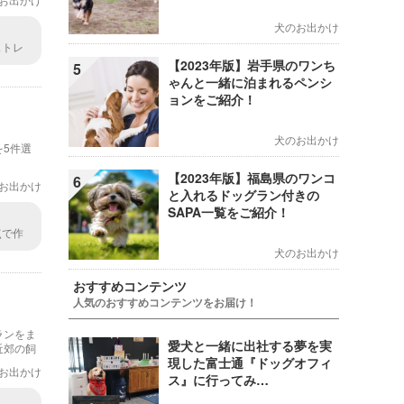
犬のお出かけ
ストレ
面白そ
【2023年版】岩手県のワンち
5
ゃんと一緒に泊まれるペンシ
ョンをご紹介！
犬のお出かけ
5件選
【2023年版】福島県のワンコ
6
お出かけ
と入れるドッグラン付きの
SAPA一覧をご紹介！
点で作
 営業
犬のお出かけ
トルはつい
おすすめコンテンツ
人気のおすすめコンテンツをお届け！
ランをま
愛犬と一緒に出社する夢を実
近郊の飼
現した富士通『ドッグオフィ
お出かけ
ス』に行ってみ…