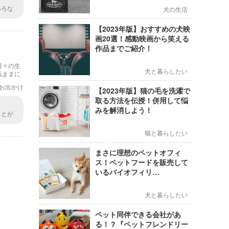
いろな
犬の生活
な出会
【2023年版】おすすめの犬映
画20選！感動映画から笑える
作品までご紹介！
日々の生
犬と暮らしたい
気ままに
お出かけ
【2023年版】猫の毛を洗濯で
取る方法を伝授！併用して悩
みを解消しよう！
ことが
ラっと
猫と暮らしたい
まさに理想のペットオフィ
ス！ペットフードを販売して
いるバイオフィリ…
犬と暮らしたい
ペット同伴できる会社があ
る！？『ペットフレンドリー