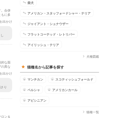
柴犬
す。合併
アメリカン・スタッフォードシャー・テリア
ともに多
お出かけ
ジャイアント・シュナウザー
フラットコーテッド・レトリバー
まし
てみよ
アイリッシュ・テリア
犬種図鑑
済的な面
プの異な
猫種名から記事を探す
お出かけ
マンチカン
スコティッシュフォールド
刺さり
ペルシャ
アメリカンカール
アビシニアン
猫種一覧
サロン＆