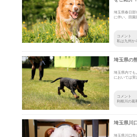
埼玉県春日部
に伴い、田園
くの自然が残
コメント
私は九州か
た。行って
うかな。久
埼玉県の
埼玉県内でも
においては実
る3つのドッ
コメント
利根川の葛
大変でした
埼玉県川
埼玉県川口市