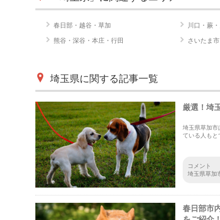
春日部・越谷・草加
川口・蕨・
熊谷・深谷・本庄・行田
さいたま市
埼玉県に関する記事一覧
厳選！埼
埼玉県草加市
ている人もと
の愛犬家の間
コメント
埼玉県草加
のびと遊べ
ので羨まし
春日部市
をご紹介