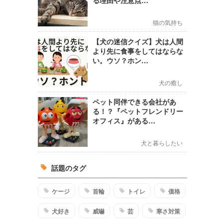
る理由や注意点…
猫の気持ち
【犬の迷信クイズ】犬は人間
より先に食事をしてはならな
い。ウソ？ホン…
犬の癒し
ペット同伴できる会社があ
る！？『ペットフレンドリー
オフィス』がある…
犬と暮らしたい
話題のタグ
ケージ
首輪
トイレ
価格
犬好き
威嚇
芸
寒さ対策