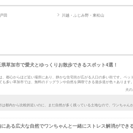
戸田
川越・ふじみ野・東松山
玉県草加市で愛犬とゆっくりお散歩できるスポット4選！
は、都心からほど近い場所にあり、静かな住宅街が広がる人口の多い街です。ペッ
ても多い草加市では、無料のドッグランや自然を満喫できる遊歩道が色々あります
で話題になっている愛犬とのお散歩スポットをまとめています。
犬の
市は都内から比較的近いのに、まだ自然が多く残っている土地なので、ワンちゃん
る場所がたくさんなんですね。市営の無料のドッグランだなんて、近所で探すのは
いなと思います。
内にある広大な自然でワンちゃんと一緒にストレス解消ができ
！