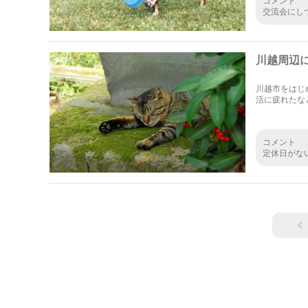
交流会にし
催しに参加
いが生まれ
川越周辺
川越市をはじ
活に疲れたな
過ごす猫たち
コメント
定休日がな
よくあるけ
利用できち