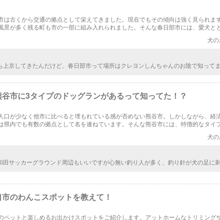
市は古くから交通の拠点として栄えてきました。現在でもその傾向は強く見られま
風景が多く残る町も市の一部に組み入れられました。そんな春日部市には、愛犬と
る場所で気分をリフレッシュすることができます。
犬の
ら上京してきたんだけど、春日部市って場所はクレヨンしんちゃんのお陰で知って
みたいと思ってたんだけど、行く機会がなかったから今度ワンちゃんを連れて行っ
しぶりに自然が多いところに行きたい。
熊谷市に3タイプのドッグランがあるって知ってた！？
人口が少なく他市に比べると埋もれている感が否めない熊谷市。しかしながら、経
は県内でも有数の拠点として名を連ねています。そんな熊谷市には、特徴的なタイ
グランがあり、それぞれについてまとめましたのでご覧ください。
犬の
和田サッカーグラウンド周辺もいいですが心無い釣り人が多く、釣り針が犬の足に
。針が5個くらいついたタイプでしたので処置も大変でした。
口市のわんこスポットを教えて！
のペットと楽しめるお出かけスポットをご紹介します。アットホームなトリミング