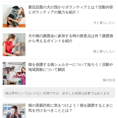
最近話題の犬の預かりボランティアとは？活動内容
とボランティアの魅力を紹介！
犬と暮らしたい
犬や猫の譲渡会に参加する時の留意点は何？譲渡側
から考えるポイントを紹介
猫と暮らしたい
猫を保護する猫シェルターについて知ろう！活動や
地域貢献について解説
猫の生活
猫は野外にいてはいけない生物ですが、必ずしも保護は必要ではありませ
ん。 周辺住民や環境への被害を防ぐ事が重要で、猫自体はそこまで重要で
はありません。 勘違いしないでください。
猫の里親詐欺に気をつけよう！猫を譲渡するときに
気を付けるべきこととは？