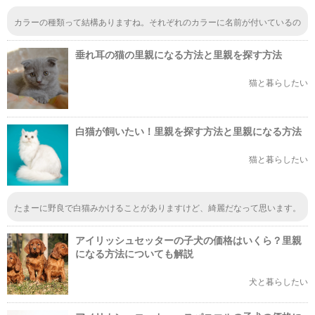
ら、ゲージで一生過ごせた方がまだましだったはず」という考えなんだろう
な。
カラーの種類って結構ありますね。それぞれのカラーに名前が付いているの
も初めて知りました。ハニーパイド、片パンチとかは印象的でした。それぞ
れの写真があったら、よかったなぁと思いましたが、希少なら写真も見つか
垂れ耳の猫の里親になる方法と里親を探す方法
りにくいのかもですね。
猫と暮らしたい
白猫が飼いたい！里親を探す方法と里親になる方法
猫と暮らしたい
たまーに野良で白猫みかけることがありますけど、綺麗だなって思います。
同じように真っ黒の黒猫も綺麗だなって思うよ
アイリッシュセッターの子犬の価格はいくら？里親
になる方法についても解説
犬と暮らしたい