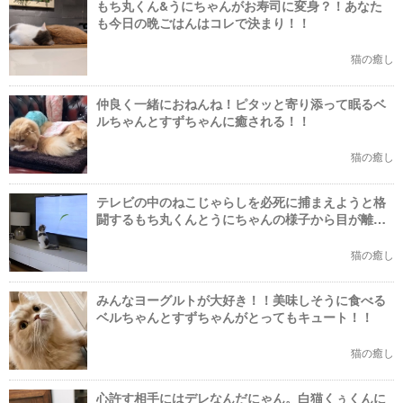
もち丸くん&うにちゃんがお寿司に変身？！あなた
も今日の晩ごはんはコレで決まり！！
猫の癒し
仲良く一緒におねんね！ピタッと寄り添って眠るベ
ルちゃんとすずちゃんに癒される！！
猫の癒し
テレビの中のねこじゃらしを必死に捕まえようと格
闘するもち丸くんとうにちゃんの様子から目が離せ
ない！
猫の癒し
みんなヨーグルトが大好き！！美味しそうに食べる
ベルちゃんとすずちゃんがとってもキュート！！
猫の癒し
心許す相手にはデレなんだにゃん。白猫くぅくんに