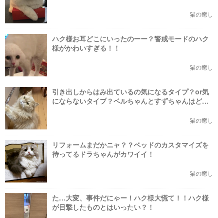
猫の癒し
ハク様お耳どこにいったのーー？警戒モードのハク
様がかわいすぎる！！
猫の癒し
引き出しからはみ出ているの気になるタイプ？or気
にならないタイプ？ベルちゃんとすずちゃんはどっ
ちかな？
猫の癒し
リフォームまだかニャ？？ベッドのカスタマイズを
待ってるドラちゃんがカワイイ！
猫の癒し
た…大変、事件だにゃー！ハク様大慌て！！ハク様
が目撃したものとはいったい？！