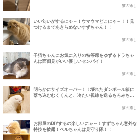
猫の癒し
いい匂いがするにゃ～！ウマウマどこにゃ～！！見
つけるまであきらめないすずちゃん！！
猫の癒し
子猫ちゃんにお気に入りの特等席をゆずるドラちゃ
んは面倒見がいい優しいセンパイ！
猫の癒し
明らかにサイズオーバー！！壊れたダンボール箱に
落ち込むむくくんと、冷たい視線を送るもろみちゃ
んがおもしろすぎる
猫の癒し
お部屋のDIYするの楽しいにゃ～！すずちゃん意外な
特技を披露！ベルちゃんは見守り隊！！