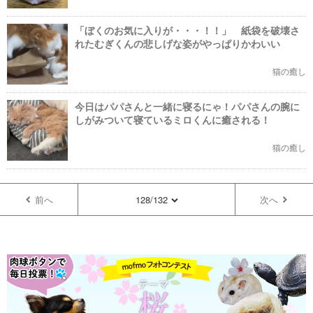
「ぼくのお気に入りが・・・！！」 紙袋を破壊さ
れたむぎくんの悲しげな姿がやっぱりかわいい
猫の癒し
今日はパパさんと一緒に寝るにゃ！パパさんの腕に
しがみついて寝ているミロくんに癒される！
猫の癒し
前へ
128/132
次へ