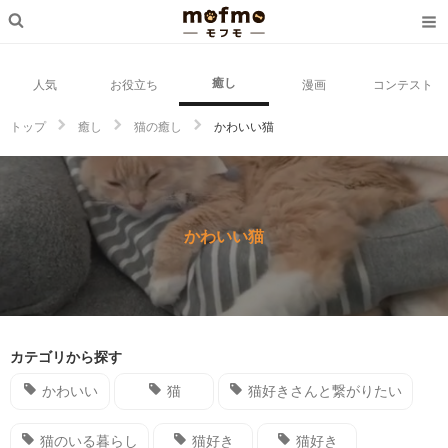
癒し
人気
お役立ち
漫画
コンテスト
トップ
癒し
猫の癒し
かわいい猫
かわいい猫
カテゴリから探す
かわいい
猫
猫好きさんと繋がりたい
猫のいる暮らし
猫好き
猫好き