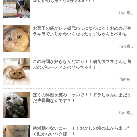
ゃんがめちゃイケ&かわいい！！
猫の癒し
お菓子の袋がレフ板代わりになるにゃ！おめめがキ
ラキラでよりかわいくなったすずちゃんとベルちゃ
ん！
猫の癒し
この時間が好きなんだにゃ！！朝食後ママさんと遊
ぶのがルーティンのベルちゃん！！
猫の癒し
ぼくの体型を笑わニャいで！！ドラちゃんはまだま
だ成長期なんです？！
猫の癒し
絶対動かないにゃー！！おかしの箱の上からまった
く動かないハク様！！