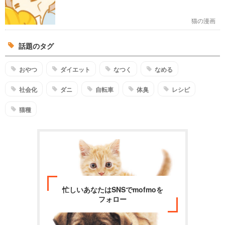
猫の漫画
話題のタグ
おやつ
ダイエット
なつく
なめる
社会化
ダニ
自転車
体臭
レシピ
猫種
忙しいあなたはSNSでmofmoを
フォロー