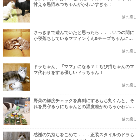
甘える黒猫みつちゃんがかわいすぎる！
猫の癒し
さっきまで遊んでいたと思ったら．．．いつの間に
か寝落ちしているマフィンくん&チーズちゃんに胸
きゅん！！
猫の癒し
ドラちゃん、「ママ」になる？！ちび猫ちゃんのマ
マ代わりをする優しいドラちゃん！
猫の癒し
野菜の鮮度チェックを真剣にするもち丸くんと、そ
れを見守るうにちゃんとの温度差がめちゃかわい
い！！
猫の癒し
感謝の気持ちをこめて．．．正装スタイルのドラち