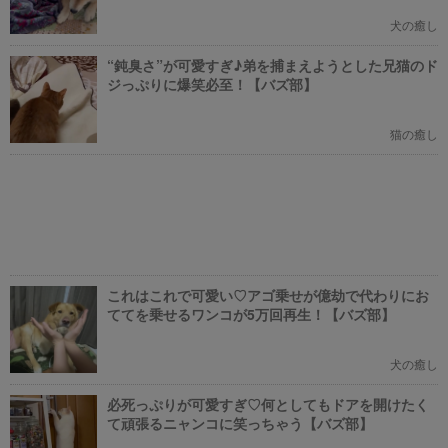
犬の癒し
“鈍臭さ”が可愛すぎ♪弟を捕まえようとした兄猫のド
ジっぷりに爆笑必至！【バズ部】
猫の癒し
これはこれで可愛い♡アゴ乗せが億劫で代わりにお
ててを乗せるワンコが5万回再生！【バズ部】
犬の癒し
必死っぷりが可愛すぎ♡何としてもドアを開けたく
て頑張るニャンコに笑っちゃう【バズ部】