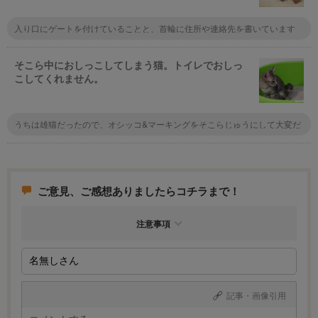
入り口にゲートを付けていることと、首輪に住所や連絡先を書いています
ね。まぁマンションなので脱走しても同じ階のフロアをうろうろするくらい
なんでしょうけど。
そこら中におしっこしてしまう猫。トイレでおしっ
こしてくれません。
うちは雄猫だったので、オシッコ&マーキングをそこらじゅうにして大変だ
ったので、まずは去勢手術をして、ストレスや不安感が関係してるかもしれ
ないという事で、精神安定剤を1ヶ月半程処方してもらって、今は治り、良
く懐いてくれてますよ。
ご意見、ご感想ありましたらコチラまで！
注意事項
記事・画像引用