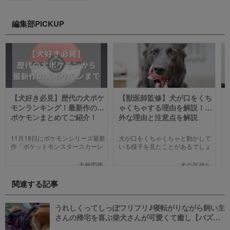
編集部PICKUP
【犬好き必見】歴代の犬ポケ
【獣医師監修】犬が口をくち
モンランキング！最新作の犬
ゃくちゃする理由を解説！意
ポケモンまとめてご紹介！
外な理由と注意点を解説
【2023年版】
11月18日にポケモンシリーズ最新
犬が口をくちゃくちゃと動かして
作「ポケットモンスタースカーレ
いる様子を見たことがあるでしょ
ット」「ポケットモンスターバイ
うか。不思議な仕草なので、普段
オレット」が世界同時発売しまし
から気になっている飼い主さんも
犬種図鑑
犬の気持ち
た。そこで、今回は「歴代の犬ポ
少なくないと思います。今回は口
ケモン総まとめ」をお送りしま
をくちゃくちゃする理由を紹介し
関連する記事
す。今までポケモンに興味がなか
ます。
った方も、可愛くてかっこいい犬
モチーフのポケモンにメロメロに
うれしくってしっぽフリフリ♪寝転がりながら飼い主
なっちゃうかも。
さんの帰宅を喜ぶ柴犬さんが可愛くて癒し【バズ
部】