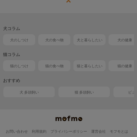
犬コラム
犬のしつけ
犬の食べ物
犬と暮らしたい
犬の健康
猫コラム
猫のしつけ
猫の食べ物
猫と暮らしたい
猫の健康
おすすめ
犬 多頭飼い
猫 多頭飼い
ピュ
お問い合わせ
利用規約
プライバシーポリシー
運営会社
モフモとは