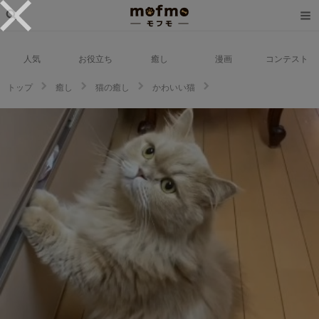
人気
お役立ち
癒し
漫画
コンテスト
トップ
癒し
猫の癒し
かわいい猫
引き出しからはみ出ているの気になるタイプ？or気にならないタイプ？ベル
ちゃんとすずちゃんはどっちかな？