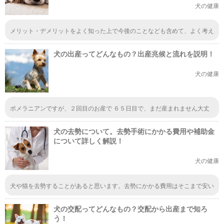
犬の健康
メリット・デメリットをよく知った上で今後のことなども含めて、よく考え
ることが求められますね。目の前のことだけを見るのではなく、少し先のこ
とまで視野に入れての検討が必要になりそうです。あとは犬の年齢も考慮に
犬の出産ってどんなもの？出産兆候と流れを説明！
入れなければなりませんね。
犬の健康
ポメラニアンですが、２回目のお産で ６５日目で、まだ産まれません大丈
夫でしょうか？今朝の体温３７度9分でした。
犬の去勢について。去勢手術にかかる費用や補助金
について詳しく解説！
犬の健康
犬や猫を去勢することがあると思います。去勢にかかる費用はそこまで安い
ものではないので、実際にするかどうかは慎重に考えることになりますよ
ね。メリットとデメリットもしっかりと把握しておいて、後悔のないように
犬の交配ってどんなもの？交配から出産まで知ろ
したいですね。
う！