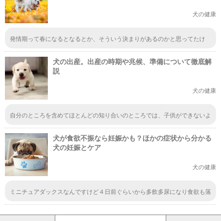
犬の健康
発情期って春になるとなるとか、そういう決まりがあるのかと思ってたけ
ど、別に季節は関係ないんですね。半年ごとに起きるものなんだ～。
犬の出産。出産の時期や兆候、準備について徹底解
説
犬の健康
自分のところを含めてほとんどの知り合いのところでは、子供ができないよ
うに去勢をしてる。いろんな病気の話もあるし、性格も穏やかになるからっ
ていうのが常識なのかな。まぁこの部分は飼い主の方針次第だからね。た
犬が食欲不振なら妊娠かも？ほかの症状から分かる
だ、自宅に数匹の犬の赤ちゃんがいることを想像するといいなぁとは思う。
大変だと思うけど。
犬の妊娠とケア
犬の健康
ミニチュアダックスなんですけど４日前ぐらいから多飲多尿になり食欲も落
ちたので病院に連れて行きました。3月6日に交配したので妊娠かな？とも思
ってました。 結果妊娠してましたが多飲多尿が気になっています。尿にも
ゼリー状のものが確認 透明ですが。妊娠中でも子宮蓄膿症になりますか？