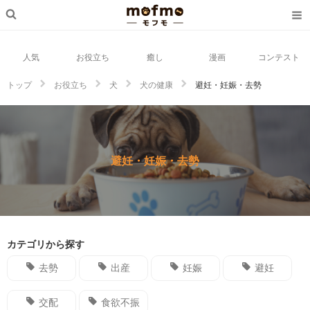
人気
お役立ち
癒し
漫画
コンテスト
トップ
お役立ち
犬
犬の健康
避妊・妊娠・去勢
避妊・妊娠・去勢
カテゴリから探す
去勢
出産
妊娠
避妊
交配
食欲不振