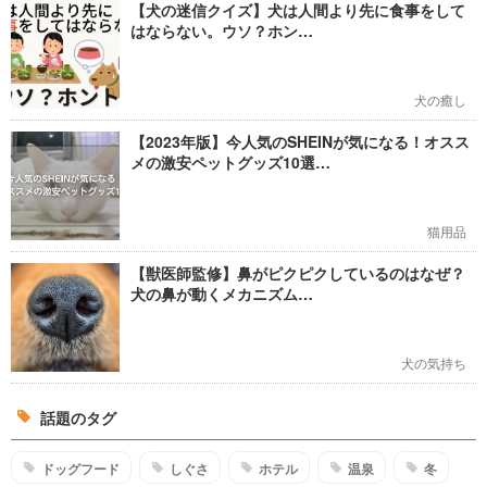
【犬の迷信クイズ】犬は人間より先に食事をして
はならない。ウソ？ホン…
犬の癒し
【2023年版】今人気のSHEINが気になる！オスス
メの激安ペットグッズ10選…
猫用品
【獣医師監修】鼻がピクピクしているのはなぜ？
犬の鼻が動くメカニズム…
犬の気持ち
話題のタグ
ドッグフード
しぐさ
ホテル
温泉
冬