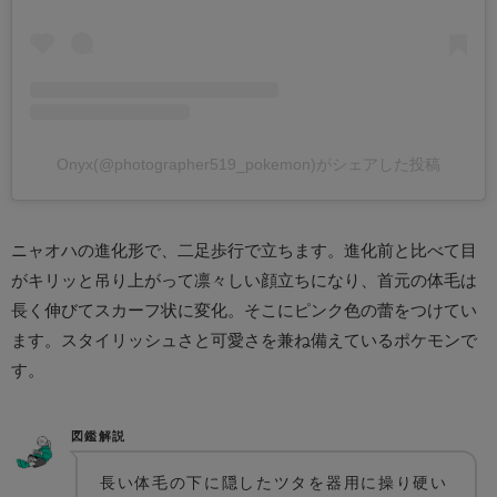
Onyx(@photographer519_pokemon)がシェアした投稿
ニャオハの進化形で、二足歩行で立ちます。進化前と比べて目
がキリッと吊り上がって凛々しい顔立ちになり、首元の体毛は
長く伸びてスカーフ状に変化。そこにピンク色の蕾をつけてい
ます。スタイリッシュさと可愛さを兼ね備えているポケモンで
す。
図鑑解説
長い体毛の下に隠したツタを器用に操り硬い