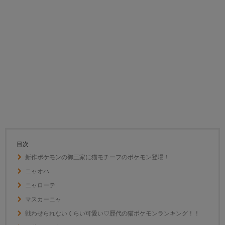
目次
新作ポケモンの御三家に猫モチーフのポケモン登場！
ニャオハ
ニャローテ
マスカーニャ
戦わせられないくらい可愛い♡歴代の猫ポケモンランキング！！