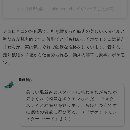
ずんだ餅55(@ar_pokemon_photo)がシェアした投稿
チョロネコの進化系で、引き締まった筋肉の美しいスタイルと
毛なみが魅力的です。優雅でとてもれいこくポケモンには見え
ませんが、実は気まぐれで凶暴な性格をしています。音もなく
走り獲物を背後から仕留められる、動きの非常に素早いポケモ
ン。
図鑑解説
美しい毛並みとスタイルに惑わされがちだが
気まぐれで凶暴なポケモンなのだ。 フォク
スライと縄張りを巡り争う。音ひとつ立てず
に獲物の背後に忍び寄る。（『ポケットモン
スター ソード』より）