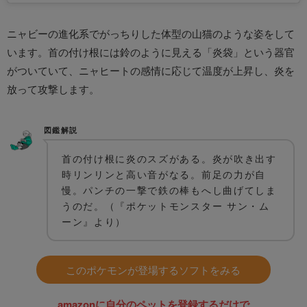
ニャビーの進化系でがっちりした体型の山猫のような姿をして
います。首の付け根には鈴のように見える「炎袋」という器官
がついていて、ニャヒートの感情に応じて温度が上昇し、炎を
放って攻撃します。
図鑑解説
首の付け根に炎のスズがある。炎が吹き出す
時リンリンと高い音がなる。前足の力が自
慢。パンチの一撃で鉄の棒もへし曲げてしま
うのだ。（『ポケットモンスター サン・ム
ーン』より）
このポケモンが登場するソフトをみる
amazonに自分のペットを登録するだけで