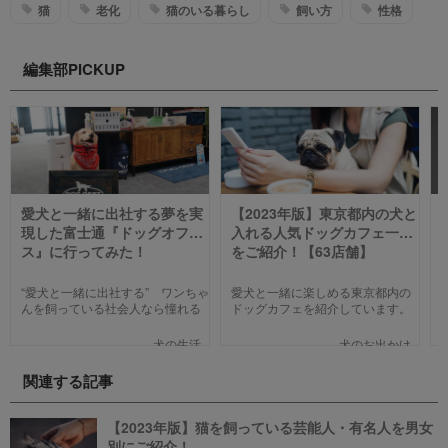
猫
老化
猫のいる暮らし
飼い方
性格
編集部PICKUP
愛犬と一緒に出社する夢を実
【2023年版】東京都内の犬と
現した富士通『ドッグオフィ
入れる人気ドッグカフェ一覧
ス』に行ってみた！
をご紹介！【63店舗】
“愛犬と一緒に出社する” ワンちゃ
愛犬と一緒に楽しめる東京都内の
んを飼っている社会人なら憧れる
ドッグカフェを紹介しています。
人も多いのではないでしょうか。
わんことのお出かけ中、乗り換え
そんな夢のような取り組みを富士
のついでに立ち寄るのにピッタリ
犬の生活
犬のお出かけ
通は大手企業ながら実現してしま
のお店や、遠くからでもわざわざ
いました。富士通が愛犬家のため
訪れたくなる魅力的で新しいカフ
関連する記事
にどんな取り組みをしているのか
ェで愛犬と一緒にまったり過ごし
新たに設立された【ドッグオフィ
ましょう！
ス】を取材してきました！
【2023年版】猫を飼っている芸能人・有名人を男女
別にご紹介！