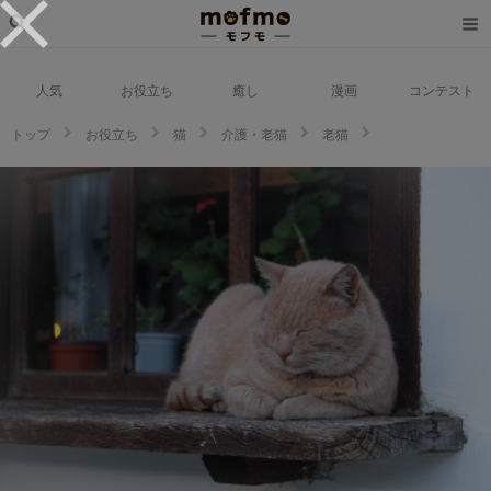
人気
お役立ち
癒し
漫画
コンテスト
トップ
お役立ち
猫
介護・老猫
老猫
【2023年版】お年寄り猫がかわいい！年齢を重ねることで出てくる魅力をご
紹介！