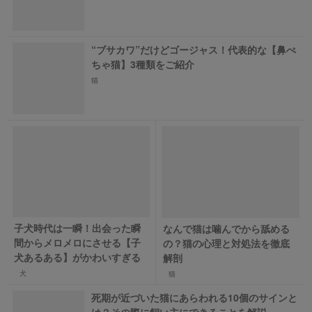
“ブサカワ”だけどゴージャス！代表的な【鼻ぺ
ちゃ猫】3種類をご紹介
猫
子犬時代は一瞬！出会った瞬
なんで猫は噛んでから舐める
間からメロメロにさせる【子
の？猫の心理と対処法を徹底
犬あるある】がかわいすぎる
解剖
犬
猫
死期が近づいた猫にあらわれる10個のサインと
は？その際に飼い主にできることを解説