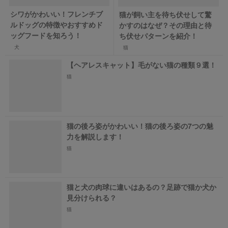
シワがかわいい！フレンチブ
猫が飼い主を待ち伏せして驚
ルドッグの特徴やおすすめド
かすのはなぜ？その理由と待
ッグフードを知ろう！
ち伏せパターンを紹介！
犬
猫
【ヘアレスキャット】毛がない猫の種類９選！
猫
猫の後ろ姿がかわいい！猫の後ろ姿の7つの魅
力を解説します！
猫
猫と犬の肉球に違いはあるの？足跡で猫か犬か
見分けられる？
猫