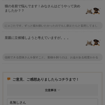
は指定席でペットを置く座席を予約しておくのもおすすめだけど会社によっ
て違うので実際使うところの鉄道会社に問い合わせてみて！
猫の名前で悩んでます！みなさんはどうやって決め
ましたか？？
にゃごたです。ずっと猫を飼いたかったのでもし飼えたらと妄想してまし
た。 もし飼う機会があれば、にゃごただ！と決めた年にケガしてる猫を保
護したので、念願のにゃごたと呼んでます。 メスなんですが
里親に立候補しようと考えていますが。。。
信頼できる団体さんを探すこと。 動物を飼うのは、お金がある程度かかる
ことを理解する。 フード、予防注射、フィラリア予防薬、トリミングは、
必須。 病気になったら病院代。 最低でも、上記は掛かります。 最後まで飼
育すること。 これが、里親に限らず動物を飼う最低条件です。 無理な方は
諦めたほうが、良いです。
ご意見、ご感想ありましたらコチラまで！
注意事項