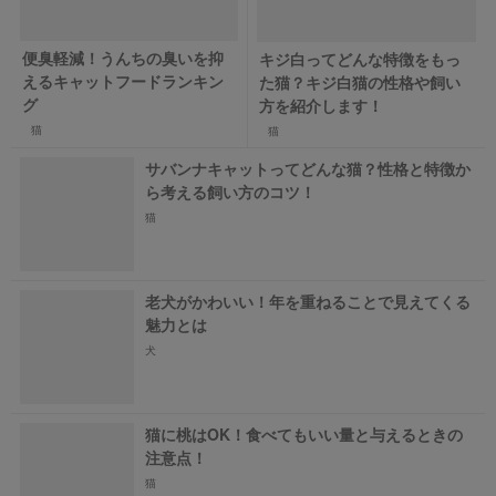
便臭軽減！うんちの臭いを抑
キジ白ってどんな特徴をもっ
えるキャットフードランキン
た猫？キジ白猫の性格や飼い
グ
方を紹介します！
猫
猫
サバンナキャットってどんな猫？性格と特徴か
ら考える飼い方のコツ！
猫
老犬がかわいい！年を重ねることで見えてくる
魅力とは
犬
猫に桃はOK！食べてもいい量と与えるときの
注意点！
猫