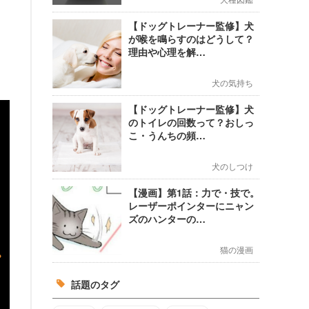
【ドッグトレーナー監修】犬
が喉を鳴らすのはどうして？
理由や心理を解…
犬の気持ち
【ドッグトレーナー監修】犬
のトイレの回数って？おしっ
こ・うんちの頻…
犬のしつけ
【漫画】第1話：力で・技で。
レーザーポインターにニャン
ズのハンターの…
猫の漫画
話題のタグ