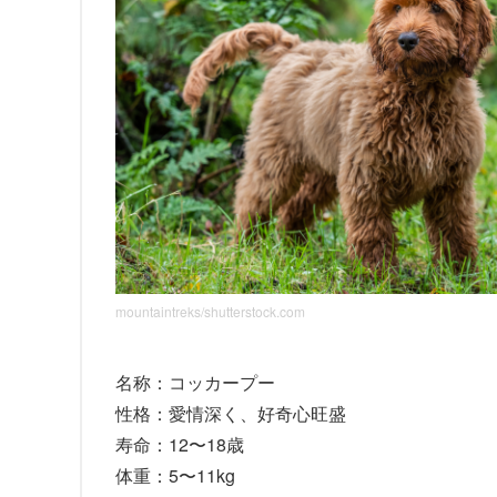
mountaintreks/shutterstock.com
名称：コッカープー
性格：愛情深く、好奇心旺盛
寿命：12〜18歳
体重：5〜11kg