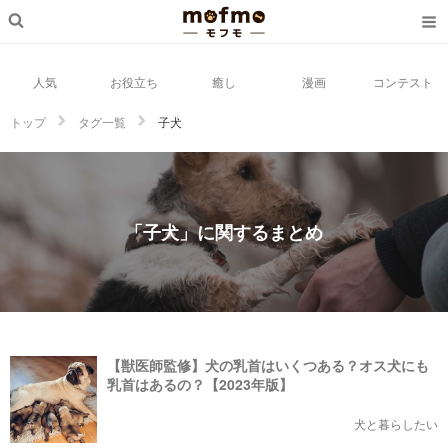
人気
お役立ち
癒し
漫画
コンテスト
トップ
タグ一覧
子犬
「子犬」に関するまとめ
【獣医師監修】犬の乳首はいくつある？オス犬にも
乳首はあるの？【2023年版】
犬と暮らしたい