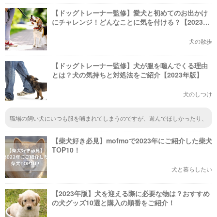
【ドッグトレーナー監修】愛犬と初めてのお出かけ
にチャレンジ！どんなことに気を付ける？【2023年
版】
犬の散歩
【ドッグトレーナー監修】犬が服を噛んでくる理由
とは？犬の気持ちと対処法をご紹介【2023年版】
犬のしつけ
職場の飼い犬にいつも服を噛まれてしまうのですが、遊んでほしかったり、
退屈しているのですね。私が笑いながら相手するので遊んでると思ってるか
もしれません。対処法としては声を出して同調せず、犬が服を放すほどの音
【柴犬好き必見】mofmoで2023年にご紹介した柴犬
を出したりて服を放させ、静かに背を向けてみます。今日は思いっきり服に
穴が空いてしまいました（泣）対処法が分かり、感謝申し上げます。
TOP10！
犬と暮らしたい
【2023年版】犬を迎える際に必要な物は？おすすめ
の犬グッズ10選と購入の順番をご紹介！