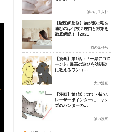
猫のお手入れ
【獣医師監修】猫が髪の毛を
噛むのは何故？理由と対策を
徹底解説！【202…
猫の気持ち
【漫画】第1話：「一緒にゴロ
ーン♪」最高の遊びを幼馴染
に教えるワンコ…
犬の漫画
【漫画】第1話：力で・技で。
レーザーポインターにニャン
ズのハンターの…
猫の漫画