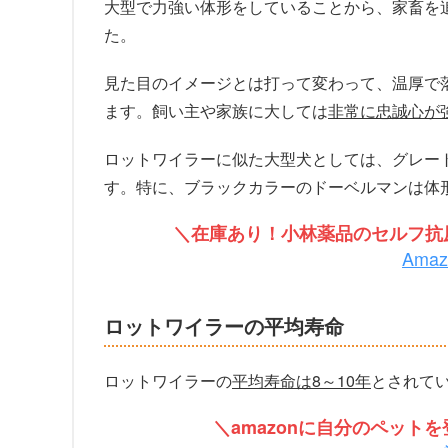
大型で力強い体形をしていることから、家畜を
た。
見た目のイメージとは打って変わって、温厚で
ます。飼い主や家族に大しては
非常に忠誠心が
ロットワイラーに似た大型犬としては、グレー
す。特に、ブラックカラーのドーベルマンは体
＼在庫あり！小林薬品のセルフ抗原
Ama
ロットワイラーの平均寿命
ロットワイラーの
平均寿命は8～10年
とされて
＼amazonに自分のペッ