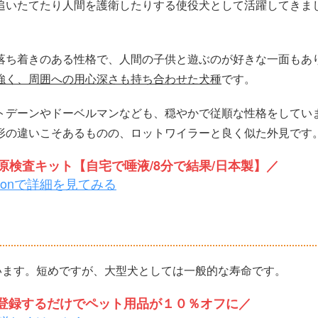
追いたてたり人間を護衛したりする使役犬として活躍してきま
落ち着きのある性格で、人間の子供と遊ぶのが好きな一面もあ
強く、周囲への用心深さも持ち合わせた犬種
です。
トデーンやドーベルマンなども、穏やかで従順な性格をしてい
形の違いこそあるものの、ロットワイラーと良く似た外見です
検査キット【自宅で唾液/8分で結果/日本製】／
zonで詳細を見てみる
います。短めですが、大型犬としては一般的な寿命です。
トを登録するだけでペット用品が１０％オフに／