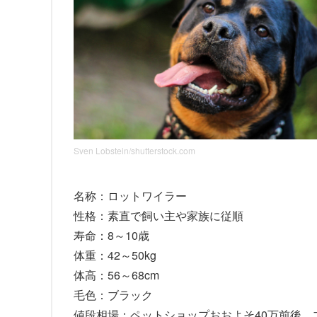
Sven Lobstein/shutterstock.com
名称：ロットワイラー
性格：素直で飼い主や家族に従順
寿命：8～10歳
体重：42～50kg
体高：56～68cm
毛色：ブラック
値段相場：ペットショップおおよそ40万前後、ブ