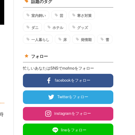
話題のタグ
室内飼い
芸
寒さ対策
ダニ
ホテル
グッズ
一人暮らし
床
発情期
雪
フォロー
忙しいあなたはSNSでmofmoをフォロー
facebookをフォロー
Twitterをフォロー
instagramをフォロー
時
lineをフォロー