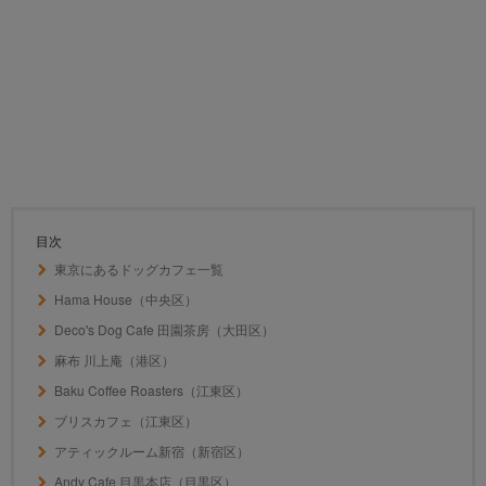
目次
東京にあるドッグカフェ一覧
Hama House（中央区）
Deco's Dog Cafe 田園茶房（大田区）
麻布 川上庵（港区）
Baku Coffee Roasters（江東区）
ブリスカフェ（江東区）
アティックルーム新宿（新宿区）
Andy Cafe 目黒本店（目黒区）