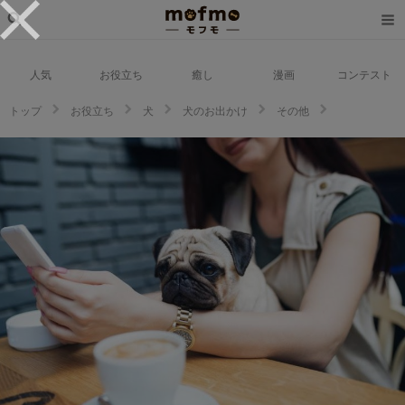
人気
お役立ち
癒し
漫画
コンテスト
トップ
お役立ち
犬
犬のお出かけ
その他
【2023年版】東京都内の犬と入れる人気ドッグカフェ一覧をご紹介！【63店
舗】