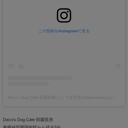
この投稿をInstagramで見る
Deco's Dog Cafe 田園茶房(コミフ直営店)(@decosabou)がシェアした投稿
Deco's Dog Cafe 田園茶房
東横線田園調布駅から徒歩2分