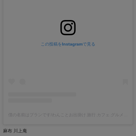
この投稿をInstagramで見る
僕の名前はブランです/わんことお出掛け.旅行.カフェ.グルメ.犬服/犬カフェ部 部長(@buranday0)がシェアした投稿
麻布 川上庵