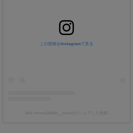
この投稿をInstagramで見る
little mona(@little__mona)がシェアした投稿