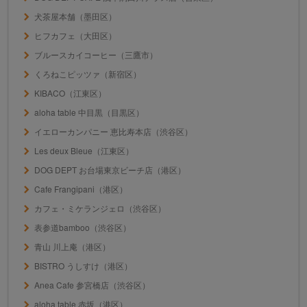
犬茶屋本舗（墨田区）
ヒフカフェ（大田区）
ブルースカイコーヒー（三鷹市）
くろねこピッツァ（新宿区）
KIBACO（江東区）
aloha table 中目黒（目黒区）
イエローカンパニー 恵比寿本店（渋谷区）
Les deux Bleue（江東区）
DOG DEPT お台場東京ビーチ店（港区）
Cafe Frangipani（港区）
カフェ・ミケランジェロ（渋谷区）
表参道bamboo（渋谷区）
青山 川上庵（港区）
BISTRO うしすけ（港区）
Anea Cafe 参宮橋店（渋谷区）
aloha table 赤坂（港区）