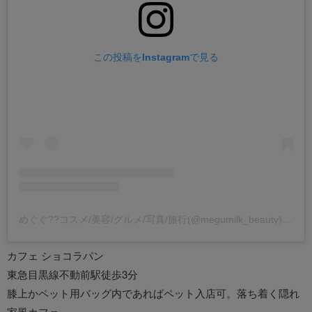
この投稿をInstagramで見る
めぐぐ??コスメ/美容/グルメ/写真/旅行(@megumilk_beauty)がシェアした投稿
カフェ ショコラパン
東急目黒線不動前駅徒歩3分
膝上かペット用バッグ内であればペット入店可。落ち着く隠れ
家風カフェ。