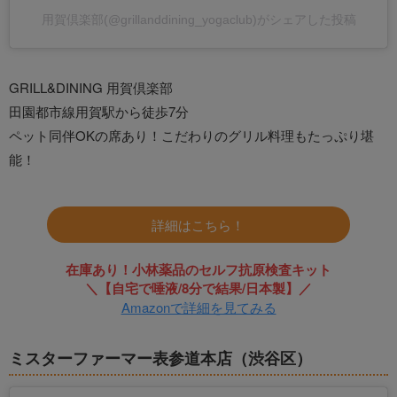
用賀倶楽部(@grillanddining_yogaclub)がシェアした投稿
GRILL&DINING 用賀倶楽部
田園都市線用賀駅から徒歩7分
ペット同伴OKの席あり！こだわりのグリル料理もたっぷり堪
能！
詳細はこちら！
在庫あり！小林薬品のセルフ抗原検査キット
＼【自宅で唾液/8分で結果/日本製】／
Amazonで詳細を見てみる
ミスターファーマー表参道本店（渋谷区）