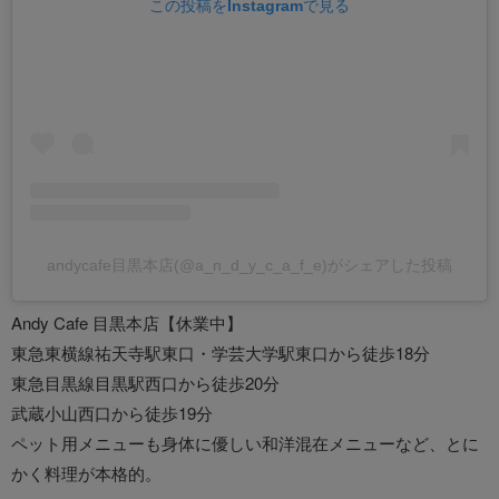
この投稿をInstagramで見る
andycafe目黒本店(@a_n_d_y_c_a_f_e)がシェアした投稿
Andy Cafe 目黒本店【休業中】
東急東横線祐天寺駅東口・学芸大学駅東口から徒歩18分
東急目黒線目黒駅西口から徒歩20分
武蔵小山西口から徒歩19分
ペット用メニューも身体に優しい和洋混在メニューなど、とに
かく料理が本格的。