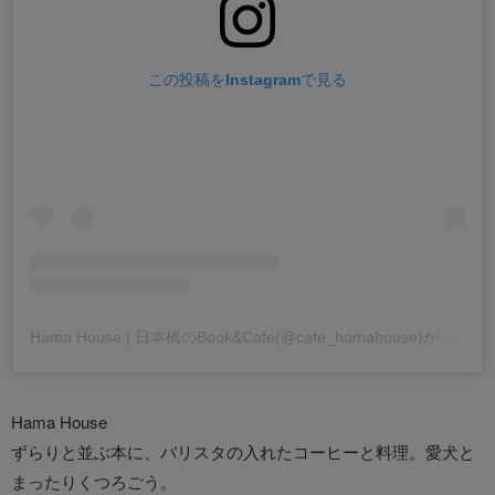
この投稿をInstagramで見る
Hama House | 日本橋のBook&Cafe(@cafe_hamahouse)がシェアした投稿
Hama House
ずらりと並ぶ本に、バリスタの入れたコーヒーと料理。愛犬と
まったりくつろごう。