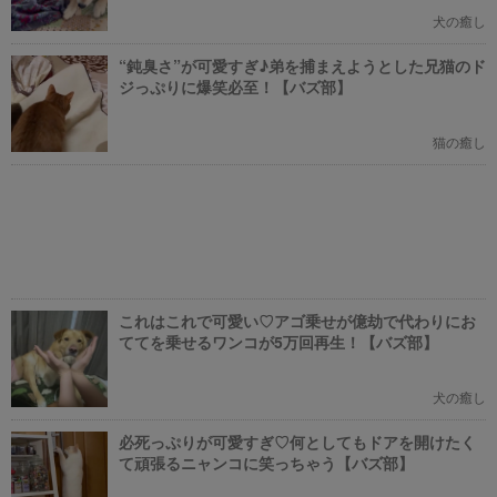
犬の癒し
“鈍臭さ”が可愛すぎ♪弟を捕まえようとした兄猫のド
ジっぷりに爆笑必至！【バズ部】
猫の癒し
これはこれで可愛い♡アゴ乗せが億劫で代わりにお
ててを乗せるワンコが5万回再生！【バズ部】
犬の癒し
必死っぷりが可愛すぎ♡何としてもドアを開けたく
て頑張るニャンコに笑っちゃう【バズ部】