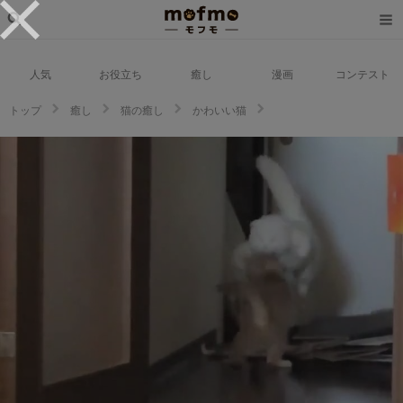
人気
お役立ち
癒し
漫画
コンテスト
トップ
癒し
猫の癒し
かわいい猫
追い詰められる→渾身のジャンプで逃走！姉猫と弟猫の追いかけっこがコン
ト級の完成度