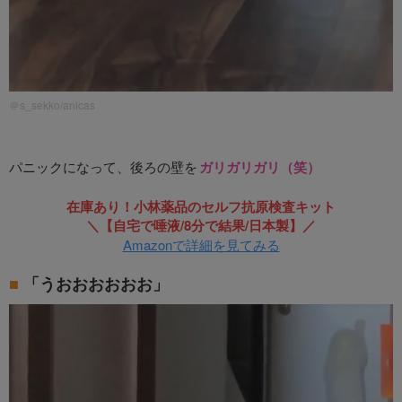
＠s_sekko/anicas
パニックになって、後ろの壁を
ガリガリガリ（笑）
在庫あり！小林薬品のセルフ抗原検査キット
＼【自宅で唾液/8分で結果/日本製】／
Amazonで詳細を見てみる
「うおおおおおお」