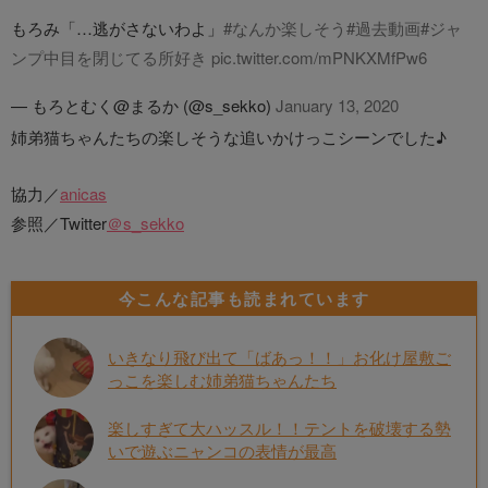
もろみ「…逃がさないわよ」
#なんか楽しそう
#過去動画
#ジャ
ンプ中目を閉じてる所好き
pic.twitter.com/mPNKXMfPw6
— もろとむく@まるか (@s_sekko)
January 13, 2020
姉弟猫ちゃんたちの楽しそうな追いかけっこシーンでした♪
協力／
anicas
参照／Twitter
＠s_sekko
今こんな記事も読まれています
いきなり飛び出て「ばあっ！！」お化け屋敷ご
っこを楽しむ姉弟猫ちゃんたち
楽しすぎて大ハッスル！！テントを破壊する勢
いで遊ぶニャンコの表情が最高