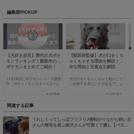
編集部PICKUP
【犬好き必見】歴代の犬ポケ
【獣医師監修】犬が口をくち
モンランキング！最新作の犬
ゃくちゃする理由を解説！意
ポケモンまとめてご紹介！
外な理由と注意点を解説
【2023年版】
11月18日にポケモンシリーズ最新
犬が口をくちゃくちゃと動かして
作「ポケットモンスタースカーレ
いる様子を見たことがあるでしょ
ット」「ポケットモンスターバイ
うか。不思議な仕草なので、普段
オレット」が世界同時発売しまし
から気になっている飼い主さんも
犬種図鑑
犬の気持ち
た。そこで、今回は「歴代の犬ポ
少なくないと思います。今回は口
ケモン総まとめ」をお送りしま
をくちゃくちゃする理由を紹介し
関連する記事
す。今までポケモンに興味がなか
ます。
った方も、可愛くてかっこいい犬
モチーフのポケモンにメロメロに
うれしくってしっぽフリフリ♪寝転がりながら飼い主
なっちゃうかも。
さんの帰宅を喜ぶ柴犬さんが可愛くて癒し【バズ
部】