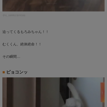
＠s_sekko/anicas
迫ってくるもろみちゃん！！
むくくん、絶体絶命！！
その瞬間…
ピョコンッ