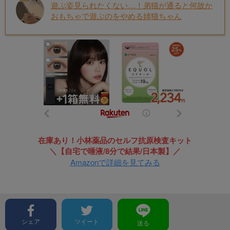
遊ぶ姿見られたくない…！弟猫が通ると何故か
おもちゃで遊ぶのをやめる姉猫ちゃん
在庫あり！小林薬品のセルフ抗原検査キット
＼【自宅で唾液/8分で結果/日本製】／
Amazonで詳細を見てみる
シェア
ツイート
送る