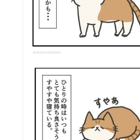
＠itoshinofutoshi