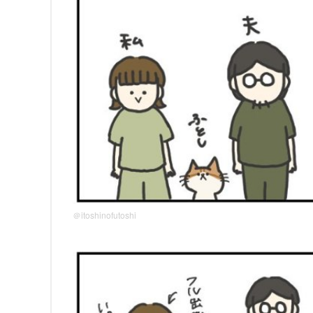
＠itoshinofutoshi