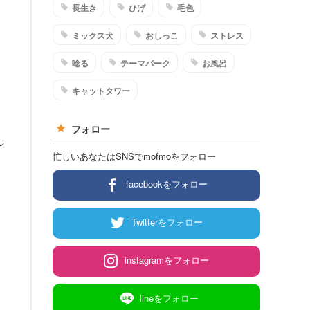
長生き
ひげ
毛色
ミックス犬
おしっこ
ストレス
唸る
テーマパーク
お風呂
キャットタワー
フォロー
し
忙しいあなたはSNSでmofmoをフォロー
facebookをフォロー
Twitterをフォロー
instagramをフォロー
lineをフォロー