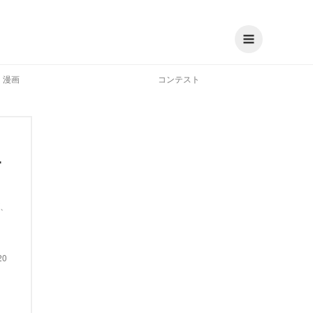
漫画
コンテスト
ニ
、
20