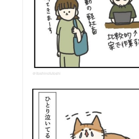
＠itoshinofutoshi