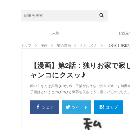
人気
お役立
トップ
漫画
猫の漫画
ふとしくん
【漫画】第2
【漫画】第2話：独りお家で寂
ャンコにクスッ♪
飼い主さんは共働きのため、子猫がおうちで独りで過ごす時間
子猫はというとのびのびと気落ち良さそうに寝ているのでした
シェア
はてブ
ツイート