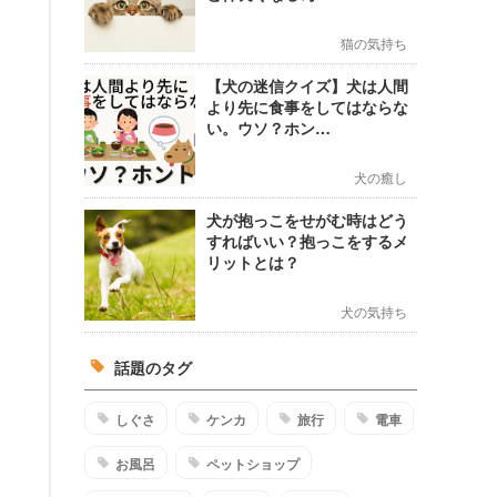
猫の気持ち
【犬の迷信クイズ】犬は人間
より先に食事をしてはならな
い。ウソ？ホン…
犬の癒し
犬が抱っこをせがむ時はどう
すればいい？抱っこをするメ
リットとは？
犬の気持ち
話題のタグ
しぐさ
ケンカ
旅行
電車
お風呂
ペットショップ