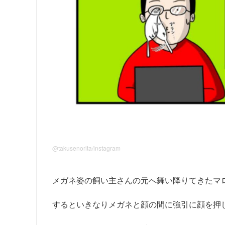
@takusenorita/instagram
メガネ姿の飼い主さんの元へ舞い降りてきたマ
するといきなりメガネと顔の間に強引に顔を押