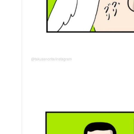
@takusenorita/instagram