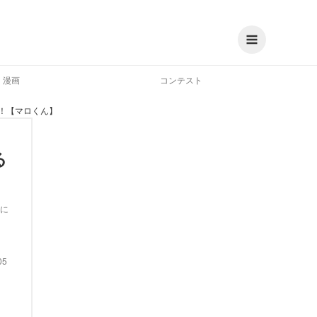
漫画
コンテスト
！【マロくん】
る
に
05