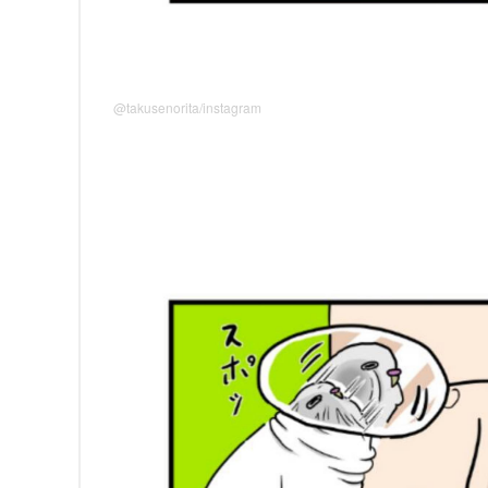
@takusenorita/instagram