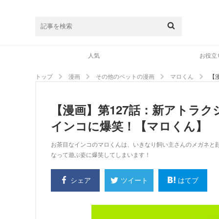
人気
お役立
トップ
漫画
その他のペットの漫画
マロくん
【
【漫画】第127話：新アトラ
インコに爆笑！【マロくん】
お茶目なインコのマロくんは、いきなり飼い主さんのメガネと
なって遊ぶ姿に爆笑してしまいます！
シェア
はてブ
ツイート