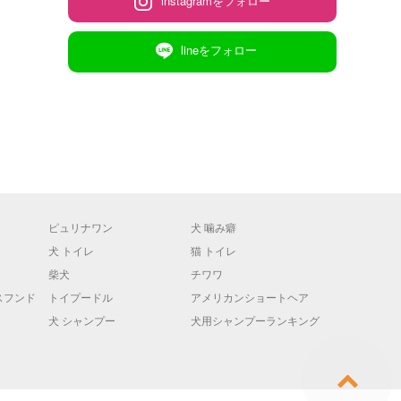
instagramをフォロー
lineをフォロー
ピュリナワン
犬 噛み癖
犬 トイレ
猫 トイレ
柴犬
チワワ
スフンド
トイプードル
アメリカンショートヘア
犬 シャンプー
犬用シャンプーランキング