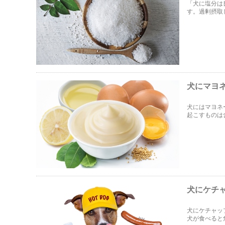
「犬に塩分は
す。過剰摂取
犬に与えてい
犬にマヨ
犬にはマヨネ
起こすものは
影響を与えて
解説します。
犬にケチ
犬にケチャッ
犬が食べると