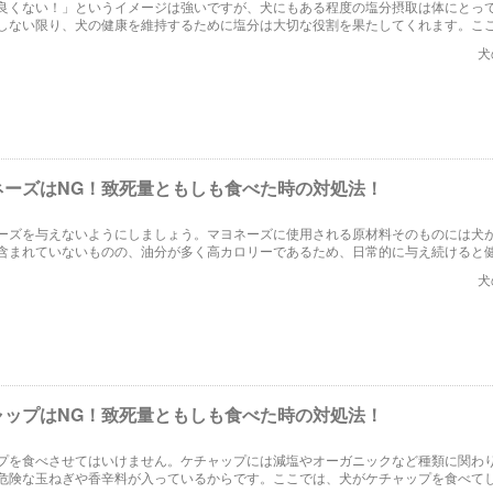
良くない！」というイメージは強いですが、犬にもある程度の塩分摂取は体にとっ
しない限り、犬の健康を維持するために塩分は大切な役割を果たしてくれます。こ
い塩分量に着目しつつ、塩が犬にもたらすメリットや注意点を取り上げていきます
犬
ネーズはNG！致死量ともしも食べた時の対処法！
ーズを与えないようにしましょう。マヨネーズに使用される原材料そのものには犬
含まれていないものの、油分が多く高カロリーであるため、日常的に与え続けると
しまいます。ここでは、犬にマヨネーズを与える危険や食べてしまった場合の対処
犬
ャップはNG！致死量ともしも食べた時の対処法！
プを食べさせてはいけません。ケチャップには減塩やオーガニックなど種類に関わ
危険な玉ねぎや香辛料が入っているからです。ここでは、犬がケチャップを食べて