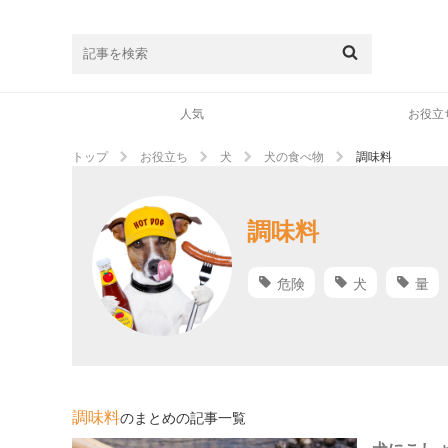
人気
お役立
トップ
お役立ち
犬
犬の食べ物
調味料
調味料
危険
犬
量
調味料
のまとめの記事一覧