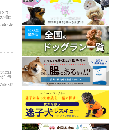
響を与え
ない理由
の食べ物
は犬には
犬が中毒
を取り上
の食べ物