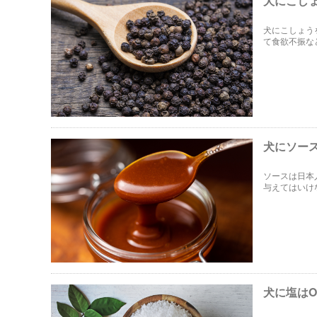
犬にこし
犬にこしょう
て食欲不振な
や、犬がもし
犬にソー
ソースは日本
与えてはいけ
症状を起こす
げます。
犬に塩は