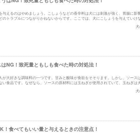
ょうはNG！致死量ともしも食べた時の対処法！
を与えるのはやめましょう。こしょうなどの香辛料は犬には刺激が強く、胃腸に影
どのトラブルにつながりかねないからです。ここでは、犬にこしょうを与えていけ
こしょうを食べてしまった場合の対処法などを詳しく解説します。
犬
スはNG！致死量ともしも食べた時の対処法！
人が大好きな調味料の一つです。甘みと酸味が食欲をそそります。しかし、ソース
ない食品です。なぜなら、ソースの原材料には玉ねぎが使用されていて、玉ねぎは
リスクが高い食材だからです。ここでは、犬にソースを口にした際の症状や対処法
犬
OK！食べてもいい量と与えるときの注意点！