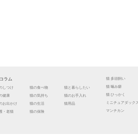
コラム
猫 多頭飼い
猫 噛み癖
のしつけ
猫の食べ物
猫と暮らしたい
猫 ひっかく
の健康
猫の気持ち
猫のお手入れ
ミニチュアダック
のお出かけ
猫の生活
猫用品
マンチカン
護・老猫
猫の保険