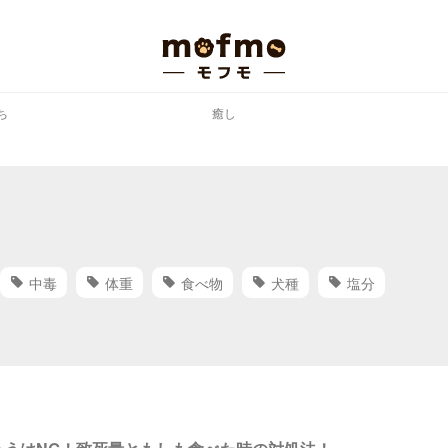
ち
癒し
中毒
体重
食べ物
犬種
塩分