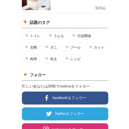
猫用品
話題のタグ
トイレ
うんち
主従関係
去勢
ダニ
プール
カット
肉球
叱る
レシピ
フォロー
忙しいあなたはSNSでmofmoをフォロー
facebookをフォロー
Twitterをフォロー