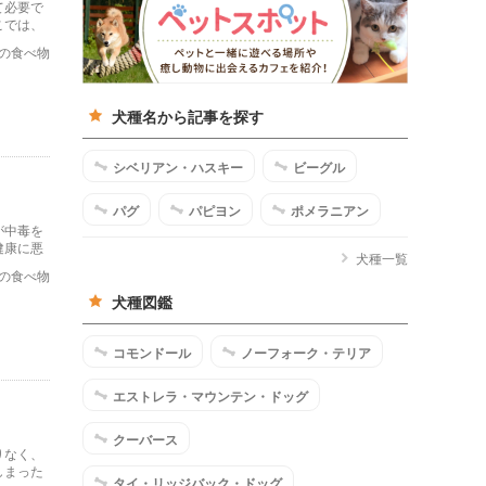
て必要で
こでは、
。
の食べ物
犬種名から記事を探す
シベリアン・ハスキー
ビーグル
パグ
パピヨン
ポメラニアン
が中毒を
健康に悪
犬種一覧
法などを
の食べ物
犬種図鑑
コモンドール
ノーフォーク・テリア
エストレラ・マウンテン・ドッグ
クーバース
りなく、
しまった
タイ・リッジバック・ドッグ