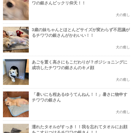
ワの銀さんビックリ仰天！！
犬の癒し
3歳の妹ちゃんとほとんどサイズが変わらず不思議が
るチワワの銀さんがかわいい！！
犬の癒し
あごを置く高さにもこだわりが？ポジショニングに
成功したチワワの銀さんのキメ顔
犬の癒し
「暑いにも程あるゆうてんねん！！」暑さに物申す
チワワの銀さん
犬の癒し
濡れたタオルがすっき！！我を忘れてタオルにお顔
をこすりつけるチワワの銀さん！！