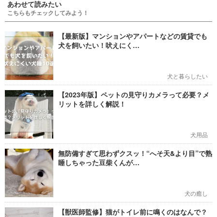
あわせて読みたい
こちらもチェックしてみよう！
【最新版】マンションやアパートなどの賃貸でも
犬を飼いたい！吠えにく…
犬と暮らしたい
【2023年版】ペットの見守りカメラって必要？メ
リットを詳しく解説！
犬用品
無防備すぎて思わずクスッ！“へそ天&より目”で熟
睡しちゃった豆柴くんが…
犬の癒し
【獣医師監修】猫がトイレ前に鳴くのはなんで？