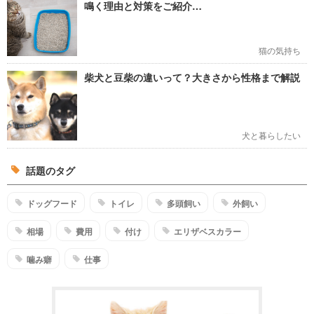
鳴く理由と対策をご紹介…
猫の気持ち
柴犬と豆柴の違いって？大きさから性格まで解説
犬と暮らしたい
話題のタグ
ドッグフード
トイレ
多頭飼い
外飼い
相場
費用
付け
エリザベスカラー
噛み癖
仕事