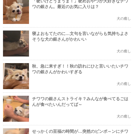
「硬いけどうまうま！」硬めおやつが大好きなチワ
ワの銀さん。最近のお気に入りは？
犬の癒し
寝よおもてたのに…文句を言いながらも気持ちよさ
そうな犬の銀さんがかわいい
犬の癒し
秋、急に来すぎ！！秋の訪れにひと言いいたいチワ
ワの銀さんがかわいすぎる
犬の癒し
チワワの銀さんストライキ？みんなが食べてるごは
んが食べたいんだってば～
犬の癒し
せっかくの至福の時間が…突然のピンポ～ンにチワ