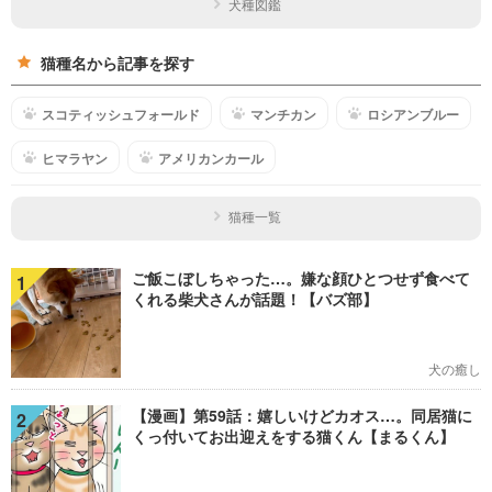
犬種図鑑
猫種名から記事を探す
スコティッシュフォールド
マンチカン
ロシアンブルー
ヒマラヤン
アメリカンカール
猫種一覧
ご飯こぼしちゃった…。嫌な顔ひとつせず食べて
1
くれる柴犬さんが話題！【バズ部】
犬の癒し
【漫画】第59話：嬉しいけどカオス…。同居猫に
2
くっ付いてお出迎えをする猫くん【まるくん】