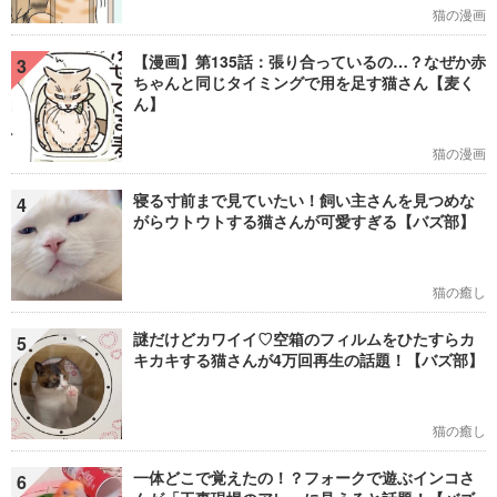
猫の漫画
【漫画】第135話：張り合っているの…？なぜか赤
3
ちゃんと同じタイミングで用を足す猫さん【麦く
ん】
猫の漫画
寝る寸前まで見ていたい！飼い主さんを見つめな
4
がらウトウトする猫さんが可愛すぎる【バズ部】
猫の癒し
謎だけどカワイイ♡空箱のフィルムをひたすらカ
5
キカキする猫さんが4万回再生の話題！【バズ部】
猫の癒し
一体どこで覚えたの！？フォークで遊ぶインコさ
6