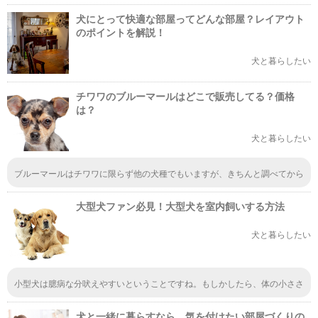
犬にとって快適な部屋ってどんな部屋？レイアウト
のポイントを解説！
犬と暮らしたい
チワワのブルーマールはどこで販売してる？価格
は？
犬と暮らしたい
ブルーマールはチワワに限らず他の犬種でもいますが、きちんと調べてから
記事を載せて下さい。値段が高いのはとてもいけない事です。そのブルーダ
ーさんの犬に対する愛情を疑うべきです。 何故私がこのような言及をする
大型犬ファン必見！大型犬を室内飼いする方法
かと言うと私はグレートデーンのブルーマールを買っています。そのブリー
ダーさんはブルーマールの全てを知って引き取り手を探していました。何故
なら、ブルーマールは体に異常が出る場合がかなりの確率であるからです。
犬と暮らしたい
この珍しい色はそれなりのハイリスクをともなう為に本来ならこのブルーマ
ールが出来るブリードをしないようにと言われるくらいです。そして、グレ
ートデーンの場合はミスカラーと血統書に書かれます。お願いです。よく調
べてから載せて下さい。
小型犬は臆病な分吠えやすいということですね。もしかしたら、体の小ささ
と関係しているのかもしれませんね。しつけ次第とのことですから、無駄吠
えをしないよう、しっかりと地道にしつけを行っていこうと感じました。
犬と一緒に暮らすなら。気を付けたい部屋づくりの