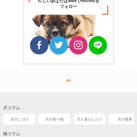
忙しいあなたはSNSでmofmoを
フォロー
犬コラム
犬のしつけ
犬の食べ物
犬と暮らしたい
犬の健康
猫コラム