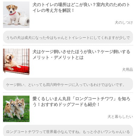
犬のトイレの場所はどこが良い？室内犬のためのト
えてます。 その頃から、ずっと フリーです。 カードとか噛まれたくない
ものは、スプレーや保護剤、など色々アイテムも有ります。 留守番で、何
イレの考え方を解説！
時間も 狭い動きができないのもストレスが溜まるとおもう。 隣の犬も日
中 吠えてばかりです。 しつけがある程度できた時と 成犬なれば、落ち着
犬のしつけ
くのでフリーでも いいとおもう。
うちの犬は成犬になった今はちゃんとトイレシートにしてくれますが少しで
も汚れたシートでは絶対にしないのでシートの消費量がすごいです！笑
犬はケージ飼いさせたほうが良い？ケージ飼いする
メリット・デメリットとは
犬用品
ケージ飼い、といっても四六時中ケージに入っているわけではないです。
飼い主さんのタイミングで、飼い主さんの保護のもと、お部屋に出ている時
間もあれば、散歩の時間もあるわけです。 そして、リラックスする場所と
愛くるしいまん丸目「ロングコートチワワ」を知ろ
してのケージ。眠る場所としてのケージ。ワンちゃんにとってもとても幸せ
なことと思います。 人間社会で生きているのだから、人間社会に合わせて
う！おすすめドッグフードも紹介！
当然です。飼い主さんがケージ飼い派であれば、ワンちゃんをそれに合わせ
ていけばよいのです。 もちろん、嫌がるワンちゃんを閉じ込める場所とし
犬と暮らしたい
て使うのはいけません。 ケージを嫌がるワンちゃんは、飼い主さんが正し
いケージトレーニングを行っていないだけです。 本来、ケージはワンちゃ
んの安全地帯です。飼い主さんがそのように導いてあげれば、ワンちゃんも
ロングコートチワワって世界最小なんですね。もっと小さいワンちゃんいる
飼い主さんも快適に暮らすことができますよ。