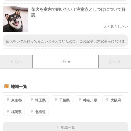
と思ってましたが、確かに小さいかもしれないですね。小さいのに番犬に向
いているというのもびっくりです。飼い主さんに忠実なのも躾がしやすそう
柴犬を室内で飼いたい！注意点としつけについて解
ですね。
説
犬と暮らしたい
柴犬をいつか飼ってみたいと考えていたので、この記事は大変参考になりま
した。柴犬はダブルコートの為、年中抜け毛が多いので室内で飼うと掃除が
大変そうですね。でも、将来飼うときは多分室内で飼うようになるだろう
な。
前へ
1/1
次へ
地域一覧
東京都
埼玉県
千葉県
神奈川県
大阪府
福岡県
北海道
地域一覧