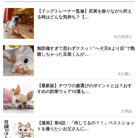
【ドッグトレーナー監修】尻尾を振りながら吠え
る時はどんな気持ち？【…
犬の気持ち
無防備すぎて思わずクスッ！“へそ天&より目”で熟
睡しちゃった豆柴くんが…
犬の癒し
【最新版】チワワの服選びのポイントとは？おす
すめの防寒ウェア10選も…
犬用品
【漫画】第4話：「何してるの？！」ベストショッ
トを撮りたいお父さんに…