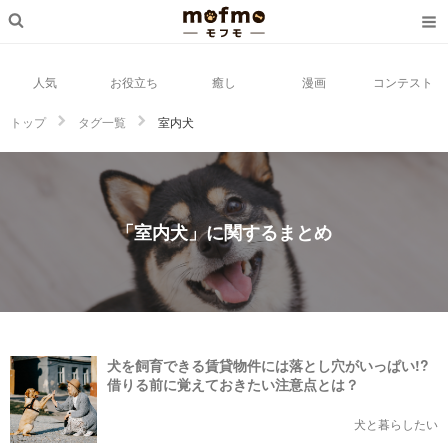
人気
お役立ち
癒し
漫画
コンテスト
トップ
タグ一覧
室内犬
「室内犬」に関するまとめ
犬を飼育できる賃貸物件には落とし穴がいっぱい!?
借りる前に覚えておきたい注意点とは？
犬と暮らしたい