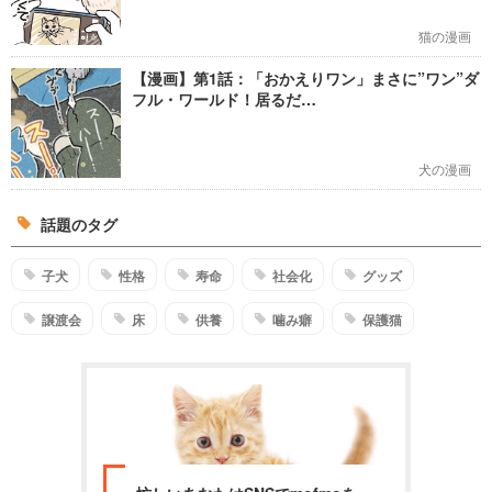
猫の漫画
【漫画】第1話：「おかえりワン」まさに”ワン”ダ
フル・ワールド！居るだ…
犬の漫画
話題のタグ
子犬
性格
寿命
社会化
グッズ
譲渡会
床
供養
噛み癖
保護猫