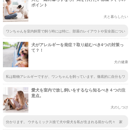
ポイント
犬と暮らしたい
ワンちゃんを室内飼育で飼う時には特に、部屋のレイアウトや安全面につい
て考える必要があると思います。ワンちゃんにとってフローリングは年中足
に負担がかかりますし、電気コードなどで骨折するリスクもあるのでないほ
犬がアレルギーを発症？取り組むべき4つの対策っ
うがいいかも。
て？！
犬の健康
私は動物アレルギーですが、ワンちゃんを飼っています。徹底的に自分もワ
ンコも清潔を保つようにしているので症状は全然出ません。ワンちゃんもア
レルギーにかかってほしくないので、神経質になってしまいますが、ご飯な
愛犬を室内で放し飼いをするなら知るべき４つの注
どにはとても気を付けています。
意点。
犬のしつけ
分かります。 ウチもミックス捨て犬や柴犬を私が生まれる前から代々 家
には、犬がいました。 昭和の祖母達は、まだ家の中で飼う時代でなかった
ですが、私が当時20歳の頃から 家中で中型犬を飼っておどかれてたのを覚