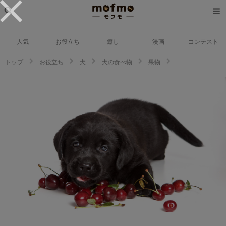
人気
お役立ち
癒し
漫画
コンテスト
トップ
お役立ち
犬
犬の食べ物
果物
犬がさくらんぼを食べても大丈夫？期待できるメリットや注意点について解
説します！