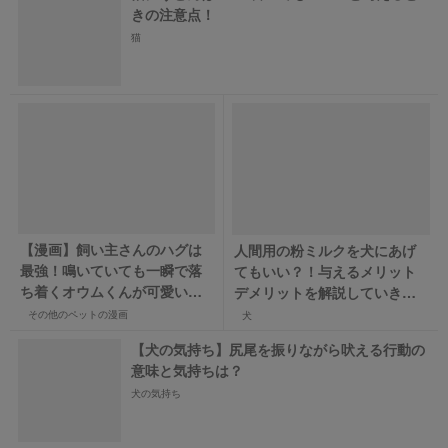
きの注意点！
猫
【漫画】飼い主さんのハグは
人間用の粉ミルクを犬にあげ
最強！鳴いていても一瞬で落
てもいい？！与えるメリット
ち着くオウムくんが可愛い
デメリットを解説していきま
♪【ろうくん】
す！
その他のペットの漫画
犬
【犬の気持ち】尻尾を振りながら吠える行動の
意味と気持ちは？
犬の気持ち