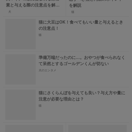
素と与える際の注意点を解
を解説
説！
犬
猫
猫に大豆はOK！食べてもいい量と与えるとき
の注意点！
猫
準備万端だったのに…。おやつが食べられなく
て呆然とするゴールデンくんが切ない
犬のエンタメ
猫にさくらんぼを与えても良い？与え方や量に
注意が必要な理由とは？
猫