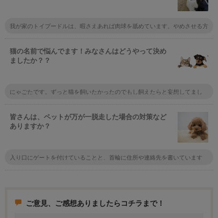
我が家のトイプードルは、暇さえあれば肉球を舐めています。やめさせる方
法はないでしょうか？
猫の名前で悩んでます！みなさんはどうやって決め
ましたか？？
にゃごたです。ずっと猫を飼いたかったのでもし飼えたらと妄想してまし
た。 もし飼う機会があれば、にゃごただ！と決めた年にケガしてる猫を保
護したので、念願のにゃごたと呼んでます。 メスなんですが
皆さんは、ペットが万が一脱走した場合の対策など
ありますか？
入り口にゲートを付けていることと、首輪に住所や連絡先を書いています
ね。まぁマンションなので脱走しても同じ階のフロアをうろうろするくらい
なんでしょうけど。
ご意見、ご感想ありましたらコチラまで！