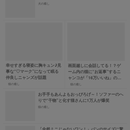
犬の癒し
幸せすぎる寝姿に胸キュン♪見
画面越しに会話してる！？ゲ
事な“♡マーク”になって眠る
ーム内の猫に“お返事”するニ
仲良しニャンズが話題
ャンコが「16万いいね」の大
反響
猫の癒し
猫の癒し
お手手もあんよもおっぴろげ～！ソファーのへ
りで“干物”と化す猫さんに1万人が爆笑
猫の癒し
「全然ミニじゃないワン！」パンのサイズに驚