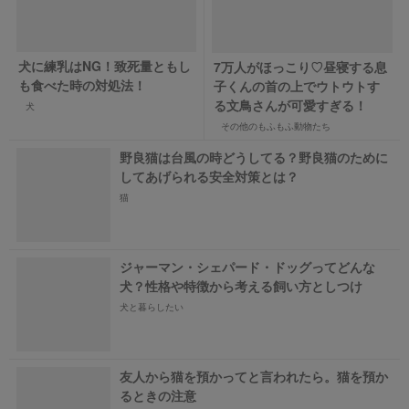
犬に練乳はNG！致死量ともし
7万人がほっこり♡昼寝する息
も食べた時の対処法！
子くんの首の上でウトウトす
る文鳥さんが可愛すぎる！
犬
その他のもふもふ動物たち
野良猫は台風の時どうしてる？野良猫のために
してあげられる安全対策とは？
猫
ジャーマン・シェパード・ドッグってどんな
犬？性格や特徴から考える飼い方としつけ
犬と暮らしたい
友人から猫を預かってと言われたら。猫を預か
るときの注意