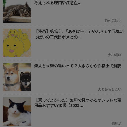
考えられる理由や注意点…
猫の気持ち
【漫画】第1話：「あそぼー！」やんちゃで元気い
っぱいの二代目ポメとの…
犬の漫画
柴犬と豆柴の違いって？大きさから性格まで解説
犬と暮らしたい
【買ってよかった】無印で見つかるオシャレな猫
用品おすすめ10選【2023…
猫用品