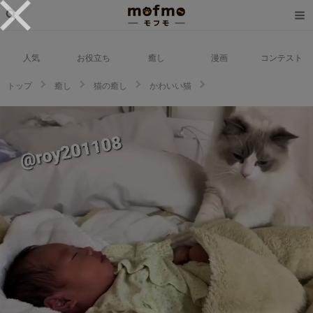
人気
お役立ち
癒し
漫画
コンテスト
トップ
癒し
猫の癒し
かわいい猫
なんて優しいお兄ちゃん…♡フミフミしながら赤ちゃんを子守する猫くんが
尊すぎる