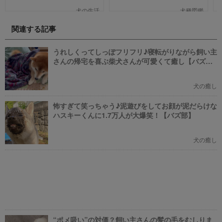
人も多いのではないでしょうか。
ット」「ポケットモンスターバイ
そんな夢のような取り組みを富士
オレット」が世界同時発売しまし
犬の生活
犬種図鑑
通は大手企業ながら実現してしま
た。そこで、今回は「歴代の犬ポ
いました。富士通が愛犬家のため
ケモン総まとめ」をお送りしま
関連する記事
にどんな取り組みをしているのか
す。今までポケモンに興味がなか
新たに設立された【ドッグオフィ
った方も、可愛くてかっこいい犬
ス】を取材してきました！
モチーフのポケモンにメロメロに
うれしくってしっぽフリフリ♪寝転がりながら飼い主
なっちゃうかも。
さんの帰宅を喜ぶ柴犬さんが可愛くて癒し【バズ
部】
犬の癒し
怖すぎて笑っちゃう♪泥遊びをしてお顔が泥だらけな
ハスキーくんに1.7万人が大爆笑！【バズ部】
犬の癒し
“ポメ吸い”の対価？飼い主さんの髪の毛をむしりま