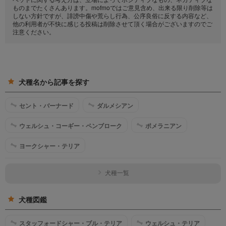
ものまでたくさんあります。mofmoではご意見含め、出来る限り削除等は
しない方針ですが、誹謗中傷や荒らし行為、公序良俗に反する内容など、
他の利用者が不快に感じる投稿は削除させて頂く場合がございますのでご
注意ください。
犬種名から記事を探す
セント・バーナード
ダルメシアン
ウェルシュ・コーギー・ペンブローク
ポメラニアン
ヨークシャー・テリア
犬種一覧
犬種図鑑
スタッフォードシャー・ブル・テリア
ウェルシュ・テリア