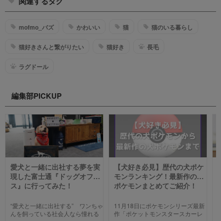
関連するタグ
mofmo_バズ
かわいい
猫
猫のいる暮らし
猫好きさんと繋がりたい
猫好き
長毛
ラグドール
編集部PICKUP
愛犬と一緒に出社する夢を実
【犬好き必見】歴代の犬ポケ
現した富士通『ドッグオフィ
モンランキング！最新作の犬
ス』に行ってみた！
ポケモンまとめてご紹介！
“愛犬と一緒に出社する” ワンちゃ
11月18日にポケモンシリーズ最新
んを飼っている社会人なら憧れる
作「ポケットモンスタースカーレ