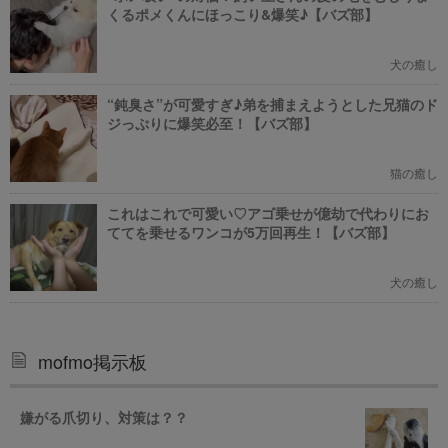
くるポメくんにほっこり&爆笑♪【バズ部】
犬の癒し
“鈍臭さ”が可愛すぎ♪弟を捕まえようとした兄猫のド
ジっぷりに爆笑必至！【バズ部】
猫の癒し
これはこれで可愛い♡アゴ乗せが億劫で代わりにお
ててを乗せるワンコが5万回再生！【バズ部】
犬の癒し
mofmo掲示板
嫌がる爪切り、対策は？？