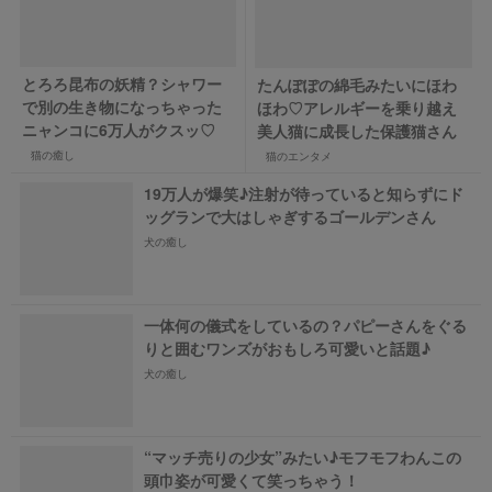
とろろ昆布の妖精？シャワー
たんぽぽの綿毛みたいにほわ
で別の生き物になっちゃった
ほわ♡アレルギーを乗り越え
ニャンコに6万人がクスッ♡
美人猫に成長した保護猫さん
猫の癒し
猫のエンタメ
19万人が爆笑♪注射が待っていると知らずにド
ッグランで大はしゃぎするゴールデンさん
犬の癒し
一体何の儀式をしているの？パピーさんをぐる
りと囲むワンズがおもしろ可愛いと話題♪
犬の癒し
“マッチ売りの少女”みたい♪モフモフわんこの
頭巾姿が可愛くて笑っちゃう！