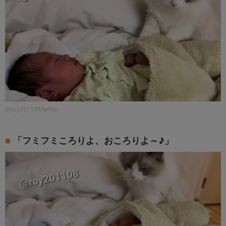
@roy201108/twitter
「フミフミころりよ、おころりよ～♪」