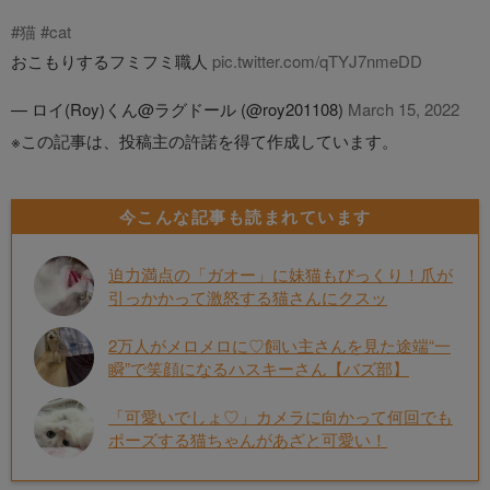
#猫
#cat
おこもりするフミフミ職人
pic.twitter.com/qTYJ7nmeDD
— ロイ(Roy)くん@ラグドール (@roy201108)
March 15, 2022
※この記事は、投稿主の許諾を得て作成しています。
今こんな記事も読まれています
迫力満点の「ガオー」に妹猫もびっくり！爪が
引っかかって激怒する猫さんにクスッ
2万人がメロメロに♡飼い主さんを見た途端“一
瞬”で笑顔になるハスキーさん【バズ部】
「可愛いでしょ♡」カメラに向かって何回でも
ポーズする猫ちゃんがあざと可愛い！