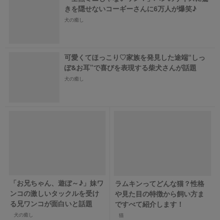
きを隠せないコーギーさんに6万人が爆笑♪
犬の癒し
可愛くてほっこり♡家族を発見した途端“しっ
ぽ&お耳”で喜びを表現する柴犬さんが話題
犬の癒し
「お兄ちゃん、遊ぼ～♪」妹ワ
ラムキンってどんな猫？性格
ンコの激しいタックルを受け
や見た目の特徴から飼い方ま
る兄ワンコが面白いと話題
ですべて紹介します！
犬の癒し
猫