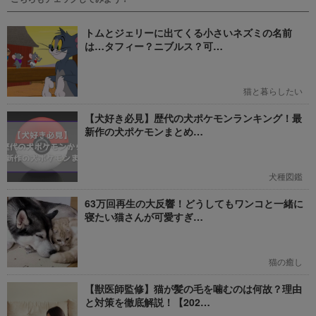
トムとジェリーに出てくる小さいネズミの名前
は…タフィー？ニブルス？可…
猫と暮らしたい
【犬好き必見】歴代の犬ポケモンランキング！最
新作の犬ポケモンまとめ…
犬種図鑑
63万回再生の大反響！どうしてもワンコと一緒に
寝たい猫さんが可愛すぎ…
猫の癒し
【獣医師監修】猫が髪の毛を噛むのは何故？理由
と対策を徹底解説！【202…