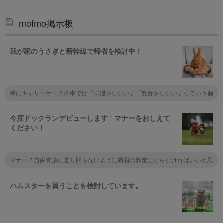
mofmo掲示板
我が家のうさぎと新幹線で帰省を検討中！
稀にキャリーケースの中では「排泄をしない」「飲食をしない」っていう個
性の子もいるから先にキャリーに入れて長時間様子を見るといいかも。あと
は指定席でペットを置く座席を予約しておくのもおすすめだけど会社によっ
て違うので実際使うところの鉄道会社に問い合わせてみて！
今度ドックランデビューします！マナーをおしえて
ください！
マナー？自由奔放に走り回らないように周囲の邪魔にならなければいいと思
いますよ。証明書とかはもちろん必要ですけど、それはマナーとは違います
よね
ハムスターを買うことを検討しています。