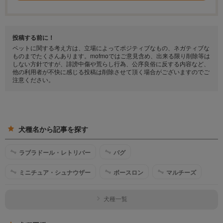
投稿する前に！
ペットに関する考え方は、立場によってポジティブなもの、ネガティブな
ものまでたくさんあります。mofmoではご意見含め、出来る限り削除等は
しない方針ですが、誹謗中傷や荒らし行為、公序良俗に反する内容など、
他の利用者が不快に感じる投稿は削除させて頂く場合がございますのでご
注意ください。
犬種名から記事を探す
ラブラドール・レトリバー
パグ
ミニチュア・シュナウザー
ボースロン
マルチーズ
犬種一覧