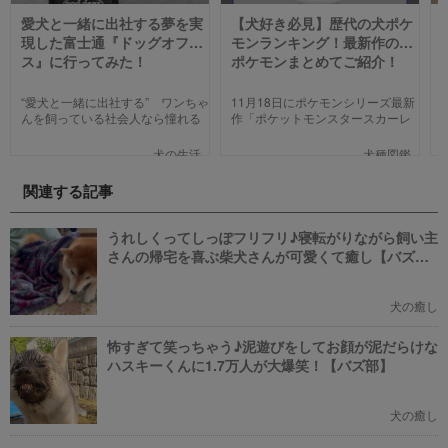
愛犬と一緒に出社する夢を実
【犬好き必見】歴代の犬ポケ
現した富士通『ドッグオフィ
モンランキング！最新作の犬
ス』に行ってみた！
ポケモンまとめてご紹介！
“愛犬と一緒に出社する” ワンちゃ
11月18日にポケモンシリーズ最新
んを飼っている社会人なら憧れる
作「ポケットモンスタースカーレ
人も多いのではないでしょうか。
ット」「ポケットモンスターバイ
そんな夢のような取り組みを富士
オレット」が世界同時発売しまし
犬の生活
犬種図鑑
通は大手企業ながら実現してしま
た。そこで、今回は「歴代の犬ポ
いました。富士通が愛犬家のため
ケモン総まとめ」をお送りしま
関連する記事
にどんな取り組みをしているのか
す。今までポケモンに興味がなか
新たに設立された【ドッグオフィ
った方も、可愛くてかっこいい犬
ス】を取材してきました！
モチーフのポケモンにメロメロに
うれしくってしっぽフリフリ♪寝転がりながら飼い主
なっちゃうかも。
さんの帰宅を喜ぶ柴犬さんが可愛くて癒し【バズ
部】
犬の癒し
怖すぎて笑っちゃう♪泥遊びをしてお顔が泥だらけな
ハスキーくんに1.7万人が大爆笑！【バズ部】
犬の癒し