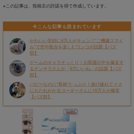
※この記事は、投稿主の許諾を得て作成しています。
今こんな記事も読まれています
かわいい笑顔に4万人がキュン♡“ご機嫌スマイ
ル”で空中散歩を楽しむワンコが話題【バズ
部】
ゲームのキャラそっくり！お部屋の中を爆走す
るチンチラさんが「6万いいね」の話題【バズ
部】
パピーなのに“貫禄”たっぷり！遊び疲れてイス
にもたれかかるコーギーさんに15万人が爆笑
【バズ部】