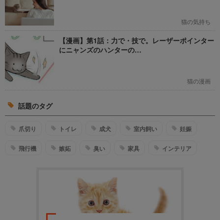
猫の気持ち
【漫画】第1話：力で・技で。レーザーポインター
にニャンズのハンターの…
猫の漫画
話題のタグ
爪切り
トイレ
成犬
室内飼い
妊娠
飛行機
嫉妬
臭い
家具
インテリア