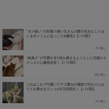
“ポメ吸い”の対価？飼い主さんの髪の毛をむしりま
くるポメくんにほっこり&爆笑♪【バズ部】
犬の癒し
“鈍臭さ”が可愛すぎ♪弟を捕まえようとした兄猫のド
ジっぷりに爆笑必至！【バズ部】
猫の癒し
これはこれで可愛い♡アゴ乗せが億劫で代わりにお
ててを乗せるワンコが5万回再生！【バズ部】
犬の癒し