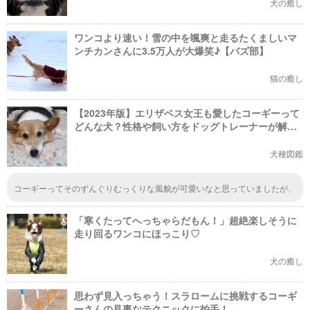
犬の癒し
ワンコより速い！雪の中を颯爽と走るたくましいマ
ンチカンさんに3.5万人が大爆笑♪【バズ部】
猫の癒し
【2023年版】エリザベス女王も愛したコーギーって
どんな犬？性格や飼い方をドッグトレーナーが解
説！
犬種図鑑
コーギーってそのずんぐりむっくりな風貌が可愛いなと思っていましたが、
実はコーギーには2種類いて「ウェルシュ・コーギー・ペンブローク」と
「ウェルシュ・コーギー・カーディガン」があると知って衝撃を受けていま
「寒くたってへっちゃらだもん！」超絶楽しそうに
す。
走り回るワンコにほっこり♡
犬の癒し
思わず見入っちゃう！スラロームに挑戦するコーギ
ーさんの見事なテクニックに拍手！