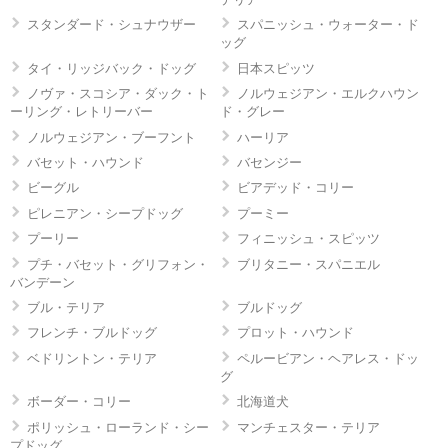
スタンダード・シュナウザー
スパニッシュ・ウォーター・ド
ッグ
タイ・リッジバック・ドッグ
日本スピッツ
ノヴァ・スコシア・ダック・ト
ノルウェジアン・エルクハウン
ーリング・レトリーバー
ド・グレー
ノルウェジアン・ブーフント
ハーリア
バセット・ハウンド
バセンジー
ビーグル
ビアデッド・コリー
ピレニアン・シープドッグ
プーミー
プーリー
フィニッシュ・スピッツ
プチ・バセット・グリフォン・
ブリタニー・スパニエル
バンデーン
ブル・テリア
ブルドッグ
フレンチ・ブルドッグ
プロット・ハウンド
ベドリントン・テリア
ペルービアン・ヘアレス・ドッ
グ
ボーダー・コリー
北海道犬
ポリッシュ・ローランド・シー
マンチェスター・テリア
プドッグ