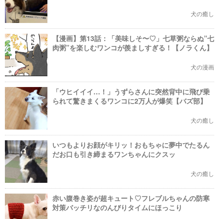
犬の癒し
【漫画】第13話：「美味しそ〜♡」七草粥ならぬ”七
肉粥”を楽しむワンコが羨ましすぎる！【ノラくん】
犬の漫画
「ウヒイイイ…！」うずらさんに突然背中に飛び乗
られて驚きまくるワンコに2万人が爆笑【バズ部】
犬の癒し
いつもよりお顔がキリッ！おもちゃに夢中でたるん
だお口も引き締まるワンちゃんにクスッ
犬の癒し
赤い腹巻き姿が超キュート♡フレブルちゃんの防寒
対策バッチリなのんびりタイムにほっこり