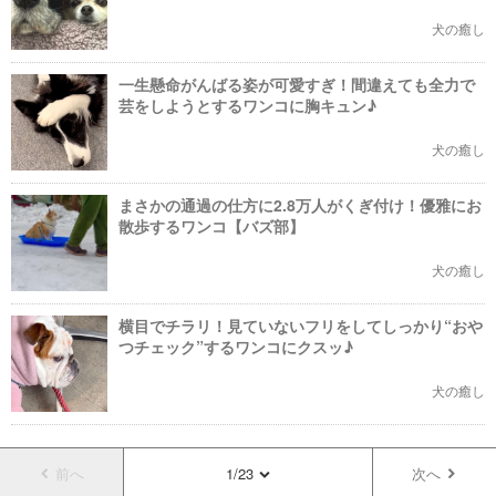
犬の癒し
一生懸命がんばる姿が可愛すぎ！間違えても全力で
芸をしようとするワンコに胸キュン♪
犬の癒し
まさかの通過の仕方に2.8万人がくぎ付け！優雅にお
散歩するワンコ【バズ部】
犬の癒し
横目でチラリ！見ていないフリをしてしっかり“おや
つチェック”するワンコにクスッ♪
犬の癒し
前へ
1/23
次へ