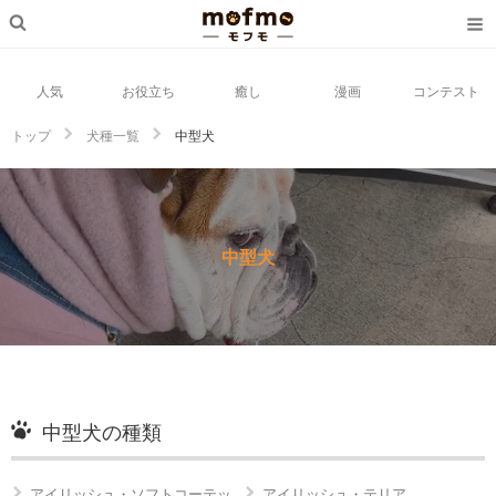
人気
お役立ち
癒し
漫画
コンテスト
トップ
犬種一覧
中型犬
中型犬
中型犬の種類
アイリッシュ・ソフトコーテッ
アイリッシュ・テリア