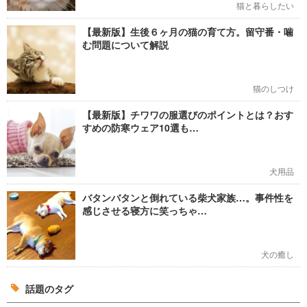
猫と暮らしたい
【最新版】生後６ヶ月の猫の育て方。留守番・噛
む問題について解説
猫のしつけ
【最新版】チワワの服選びのポイントとは？おす
すめの防寒ウェア10選も…
犬用品
バタンバタンと倒れている柴犬家族…。事件性を
感じさせる寝方に笑っちゃ…
犬の癒し
話題のタグ