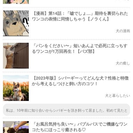
【漫画】第14話：「嘘でしょ…」期待を裏切られた
ワンコの表情に同情しちゃう【ノラくん】
犬の漫画
「パンをください〜」短いあんよで必死に立っちす
るワンコが1万回再生！【バズ部】
犬の癒し
【2023年版】シバーギーってどんな犬？性格と特徴
から考えるしつけと飼い方のコツ！
犬と暮らしたい
私は、10年前に知り合いからシバギーを頂き飼って居ました。初めて見たと
きは柴だ、柴だと思っていましたら？足が短くて、初めてシバギーと分かり
ました。散歩が大好きで余り吠えない犬でした。でも？病気に成り亡くなり
「お風呂気持ち良い〜」バブルバスでご機嫌なワン
ました。頭が良く聞き分けの良い犬でしたよ。
コたちにほっこり癒される♡