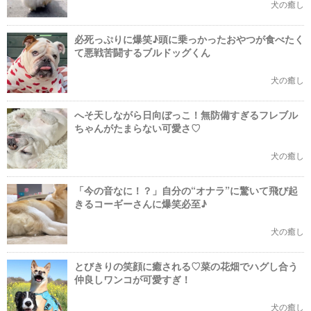
犬の癒し
必死っぷりに爆笑♪頭に乗っかったおやつが食べたく
て悪戦苦闘するブルドッグくん
犬の癒し
へそ天しながら日向ぼっこ！無防備すぎるフレブル
ちゃんがたまらない可愛さ♡
犬の癒し
「今の音なに！？」自分の“オナラ”に驚いて飛び起
きるコーギーさんに爆笑必至♪
犬の癒し
とびきりの笑顔に癒される♡菜の花畑でハグし合う
仲良しワンコが可愛すぎ！
犬の癒し