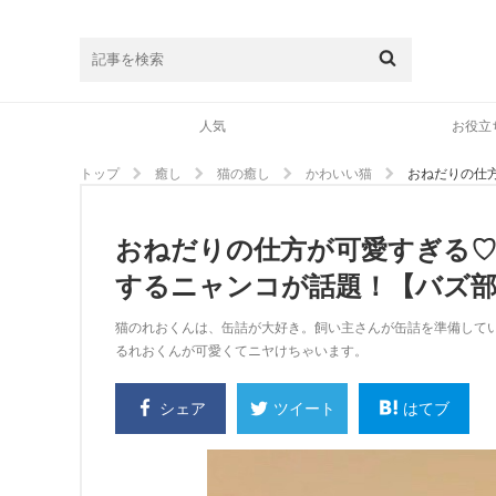
人気
お役立
トップ
癒し
猫の癒し
かわいい猫
おねだりの仕
おねだりの仕方が可愛すぎる
するニャンコが話題！【バズ
猫のれおくんは、缶詰が大好き。飼い主さんが缶詰を準備して
るれおくんが可愛くてニヤけちゃいます。
シェア
はてブ
ツイート