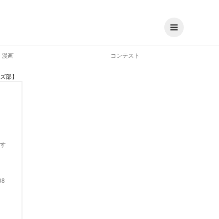
漫画
コンテスト
ズ部】
す
08