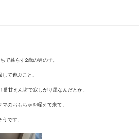
anさんちで暮らす2歳の男の子。
回して遊ぶこと。
が1番甘えん坊で寂しがり屋なんだとか。
クマのおもちゃを咥えて来て、
そうです。