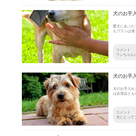
犬のお手
愛犬にあった
もブラシは違
だけでも毛並
コメント
ワンちゃん
も変わって
防のために
犬のお手
犬のお手入れ
は必需品とも
シをいくつか
コメント
犬にとって
ね。ただし
ッカーブラ