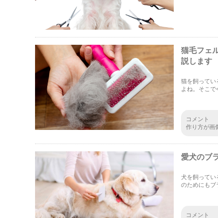
を紹介します
猫毛フェ
説します
猫を飼ってい
よね。そこで
いて取り上げ
してください
コメント
作り方が画
愛犬のブ
犬を飼ってい
のためにもブ
います。愛犬
コメント