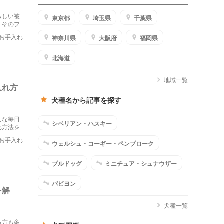
らしい被
東京都
埼玉県
千葉県
、そのフ
いくこと
お手入れ
神奈川県
大阪府
福岡県
北海道
地域一覧
入れ方
犬種名から記事を探す
んな毎日
シベリアン・ハスキー
れ方法を
お手入れ
ウェルシュ・コーギー・ペンブローク
ブルドッグ
ミニチュア・シュナウザー
パピヨン
を解
犬種一覧
る方も多