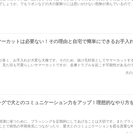
でしょうか。でもリボンなどの犬の髪飾りには思いがけない危険が潜んでいるので
ばいけません。この記事では、リボンなどの犬の髪飾りの危険性について詳しく解
マーカットは必要ない！その理由と自宅で簡単にできるお手入
が多く、お手入れが大変な犬種です。そのため、抜け毛対策としてサマーカットす
。見た目も可愛らしいサマーカットですが、皮膚トラブルを起こす可能性があるの
回は、柴犬にサマーカットが必要ない理由やサマーカット以外にできるお手入れ方
犬の
ングで犬とのコミュニケーション力をアップ！理想的なやり方
清潔に保つために、ブラッシングを定期的にしてあげることは大切です。またブラ
ことで病気の早期発見につながったり、愛犬とのコミュニケーションを図る貴重な
回はブラッシングをする具体的なメリットについて解説するとともに、その理想的