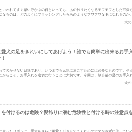
といわれてすぐ思い浮かぶの何といっても、あの触りたくなるモフモフとした可愛
になるのは、どのようにブラッシングしたらあのようなフワフワな毛になれるのか
るのかという点です。今回はポメラニアンのフワフワの毛を保つ方法について見て
犬の
！！
は愛犬の足をきれいにしてあげよう！誰でも簡単に出来るお手
介！
って欠かせない日課であり、いつまでも元気に過ごすためには必要なものです。そ
だからこそ、お手入れを適切に行うことは大切です。今回は、散歩後の足のお手入
。
犬の
りを付けるのは危険？髪飾りに潜む危険性と付ける時の注意点
に合ったリボンは、愛犬をさらに可愛く引き立ててくれるので欠かさずに使ってい