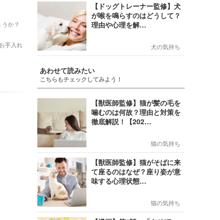
！
【ドッグトレーナー監修】犬
が喉を鳴らすのはどうして？
ょうか？
理由や心理を解…
お手入れ
犬の気持ち
あわせて読みたい
こちらもチェックしてみよう！
【獣医師監修】猫が髪の毛を
噛むのは何故？理由と対策を
徹底解説！【202…
猫の気持ち
【獣医師監修】猫がそばに来
て座るのはなぜ？座り姿が意
味する心理状態…
猫の気持ち