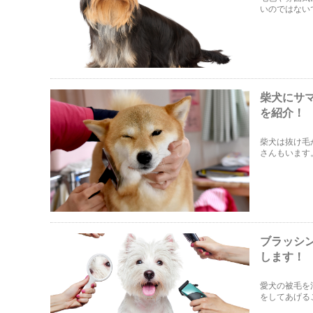
いのではない
注意しなけれ
きます。
柴犬にサ
を紹介！
柴犬は抜け毛
さんもいます
必要です。今
します。
ブラッシ
します！
愛犬の被毛を
をしてあげる
なります。今