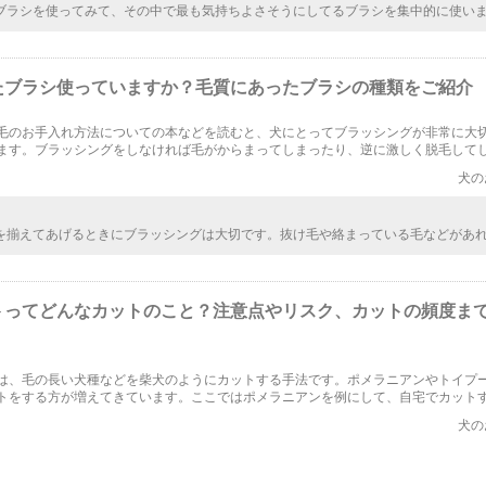
ブラシを使ってみて、その中で最も気持ちよさそうにしてるブラシを集中的に使い
さ、長さなどによって、肌に触れた時の感触は全く異なりますからね。最適なブラ
たら、できるだけ変えずに、それをメインで使うようにしたいものです。
たブラシ使っていますか？毛質にあったブラシの種類をご紹介
毛のお手入れ方法についての本などを読むと、犬にとってブラッシングが非常に大
ます。ブラッシングをしなければ毛がからまってしまったり、逆に激しく脱毛して
。犬のブラッシングのための正しいブラシ選び、その方法について解説したいと思
犬の
を揃えてあげるときにブラッシングは大切です。抜け毛や絡まっている毛などがあ
きたいですよね。ブラッシングするときにはわんちゃんにあったブラシを用意して
ながらやりたいですね。
トってどんなカットのこと？注意点やリスク、カットの頻度ま
は、毛の長い犬種などを柴犬のようにカットする手法です。ポメラニアンやトイプ
トをする方が増えてきています。ここではポメラニアンを例にして、自宅でカット
ットの頻度について取り上げます。
犬の