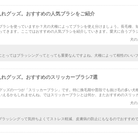
入れグッズ。おすすめの人気ブラシをご紹介
ブラシを使っていますか？犬の犬種によってブラシを使え分けましょう。長毛種、
ってきます。ここではおすすめの人気ブラシを紹介していきます。愛犬に合うブラ
みはかなり良くなりますよ！
犬の
にとってはブラッシングってとっても重要なんですよね。犬種によって相性のいい
きますので、しっかりと調べてから買うのがいいんだなと気づきました。怪我や病
しっかりブラッシングしたいです。
入れグッズ。おすすめのスリッカーブラシ7選
グッズの一つが「スリッカーブラシ」です。特に換毛期や普段でも抜け毛の多い犬
いえるかもしれませんね。ではスリッカーブラシとは何か、またおすすめのスリッ
紹介したいと思います。
犬の
ブラッシングって気持ちよくてストレス軽減、皮膚病の防止にもなるのでおすすめ
、ブラシの種類を間違えると怪我になってしまうので、ここで紹介されているよう
シを手に入れたいと思いました。