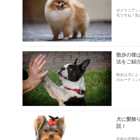
ポメラニアン
毛ですね！気
ワフワを保て
にしましょう
散歩の後
法をご紹
散歩は犬にと
のルーティン
ご紹介します
犬に髪飾
説！
毛色や雰囲気