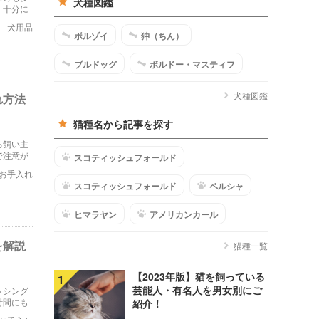
犬種図鑑
、十分に
説してい
犬用品
ボルゾイ
狆（ちん）
ブルドッグ
ボルドー・マスティフ
犬種図鑑
れ方法
猫種名から記事を探す
る飼い主
で注意が
スコティッシュフォールド
法を紹介
お手入れ
スコティッシュフォールド
ペルシャ
ヒマラヤン
アメリカンカール
を解説
猫種一覧
【2023年版】猫を飼っている
1
芸能人・有名人を男女別にご
ッシング
時間にも
紹介！
なやり方