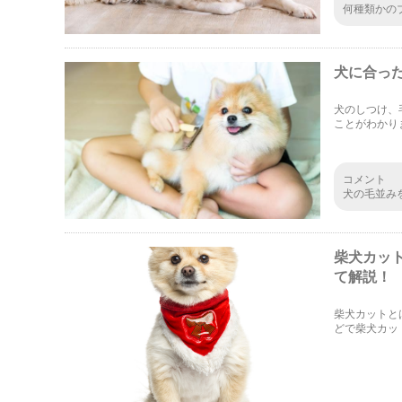
何種類かの
毛の質や硬
れかわかっ
犬に合っ
犬のしつけ、
ことがわかり
合があります
コメント
犬の毛並み
麗にしてお
ックスさせ
柴犬カッ
て解説！
柴犬カットと
どで柴犬カッ
や注意点、カ