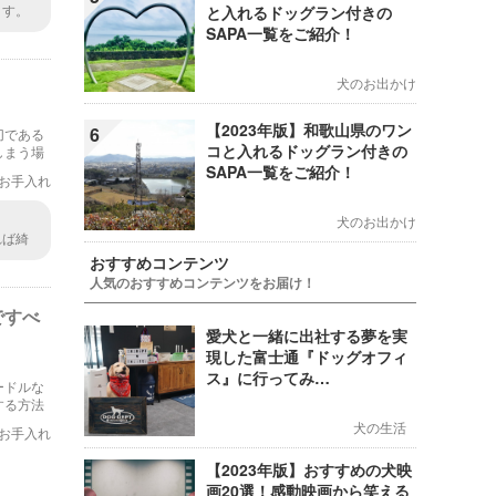
ます。
と入れるドッグラン付きの
シがど
SAPA一覧をご紹介！
犬のお出かけ
【2023年版】和歌山県のワン
6
切である
コと入れるドッグラン付きの
しまう場
います。
SAPA一覧をご紹介！
お手入れ
犬のお出かけ
れば綺
、リラ
おすすめコンテンツ
人気のおすすめコンテンツをお届け！
ですべ
愛犬と一緒に出社する夢を実
現した富士通『ドッグオフィ
ス』に行ってみ…
ードルな
する方法
犬の生活
お手入れ
【2023年版】おすすめの犬映
画20選！感動映画から笑える