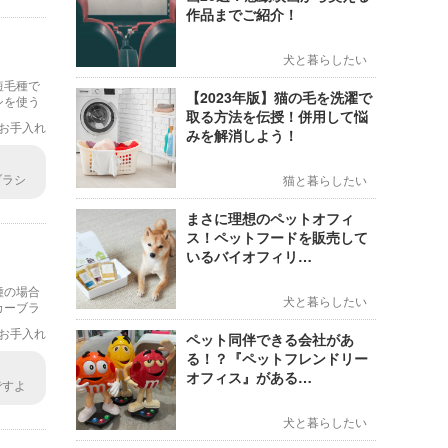
作品までご紹介！
犬と暮らしたい
短毛種で
【2023年版】猫の毛を洗濯で
シを使う
取る方法を伝授！併用して悩
お手入れ
みを解消しよう！
ブラシ
猫と暮らしたい
気の予
まさに理想のペットオフィ
ス！ペットフードを販売して
いるバイオフィリ…
種の場合
犬と暮らしたい
カーブラ
お手入れ
ペット同伴できる会社があ
る！？『ペットフレンドリー
オフィス』がある…
ですよ
なスリ
犬と暮らしたい