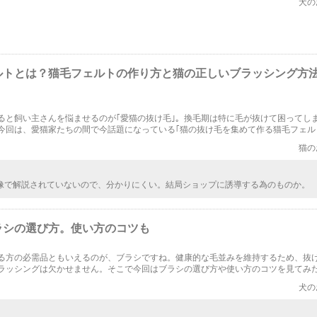
犬の
！
ルトとは？猫毛フェルトの作り方と猫の正しいブラッシング方
ると飼い主さんを悩ませるのが｢愛猫の抜け毛｣。換毛期は特に毛が抜けて困ってし
今回は、愛猫家たちの間で今話題になっている｢猫の抜け毛を集めて作る猫毛フェル
たいと思います。猫毛フェルトの作り方や猫の正しいブラッシング方法について是
猫の
。
像で解説されていないので、分かりにくい。結局ショップに誘導する為のものか。
ラシの選び方。使い方のコツも
る方の必需品ともいえるのが、ブラシですね。健康的な毛並みを維持するため、抜
ラッシングは欠かせません。そこで今回はブラシの選び方や使い方のコツを見てみ
にピッタリのブラシを見つけましょう。
犬の