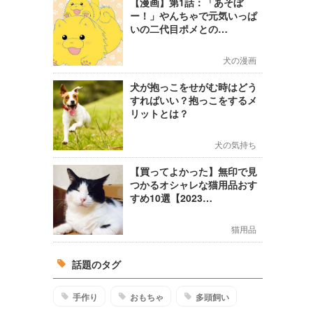
【漫画】第1話：「あそぼ
ー！」やんちゃで元気いっぱ
いの二代目ポメとの…
犬の漫画
犬が抱っこをせがむ時はどう
すればいい？抱っこをするメ
リットとは？
犬の気持ち
【買ってよかった】無印で見
つかるオシャレな猫用品おす
すめ10選【2023…
猫用品
話題のタグ
手作り
おもちゃ
多頭飼い