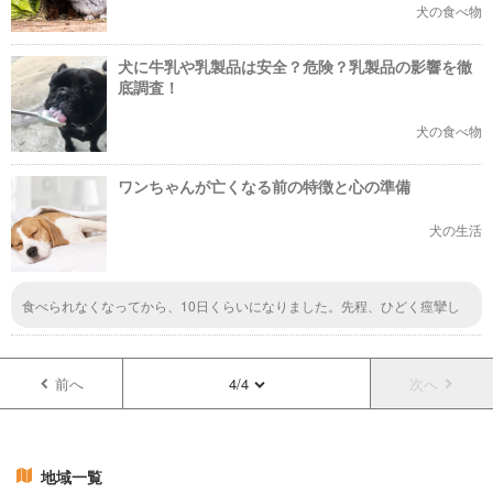
犬の食べ物
犬に牛乳や乳製品は安全？危険？乳製品の影響を徹
底調査！
犬の食べ物
ワンちゃんが亡くなる前の特徴と心の準備
犬の生活
食べられなくなってから、10日くらいになりました。先程、ひどく痙攣し
て、、、、残された時間少ないですね、、、、、生命有る限り全力で生きる
んだよ？と、ちいさな身体全身で教えてくれているように感じます。
前へ
4/4
次へ
地域一覧