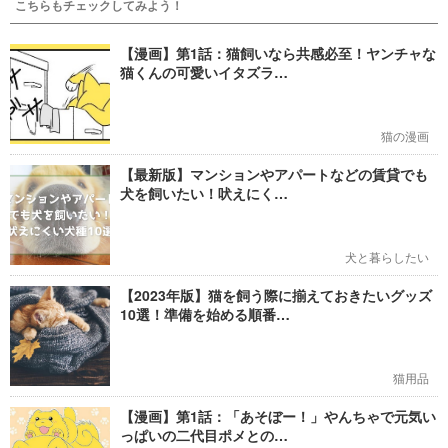
こちらもチェックしてみよう！
【漫画】第1話：猫飼いなら共感必至！ヤンチャな
猫くんの可愛いイタズラ…
猫の漫画
【最新版】マンションやアパートなどの賃貸でも
犬を飼いたい！吠えにく…
犬と暮らしたい
【2023年版】猫を飼う際に揃えておきたいグッズ
10選！準備を始める順番…
猫用品
【漫画】第1話：「あそぼー！」やんちゃで元気い
っぱいの二代目ポメとの…