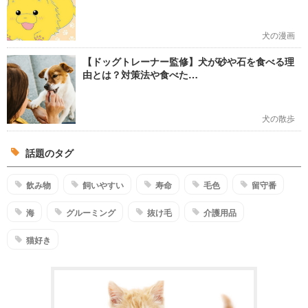
犬の漫画
【ドッグトレーナー監修】犬が砂や石を食べる理
由とは？対策法や食べた…
犬の散歩
話題のタグ
飲み物
飼いやすい
寿命
毛色
留守番
海
グルーミング
抜け毛
介護用品
猫好き