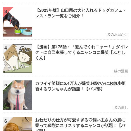
【2023年版】山口県の犬と入れるドッグカフェ・
3
レストラン一覧をご紹介！
犬のお出かけ
【漫画】第175話：「遊んでくれニャー！」ダイレ
4
クトに自己主張してくるニャンコに爆笑【ふとし
くん】
猫の漫画
カワイイ笑顔に5.4万人が爆笑♪穏やかにお散歩拒
5
否するワンちゃんが話題！【バズ部】
犬の癒し
おねだりの仕方が可愛すぎる♡飼い主さんの肩に
6
乗って猛烈にスリスリするニャンコが話題！【バ
ズ部】