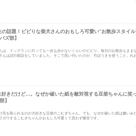
生の話題！ビビりな柴犬さんのおもしろ可愛い“お散歩スタイル
【バズ部】
んは、ドッグランに行っても一歩も歩かないくらいのビビり。毎日のお散歩もまま
さんは試行錯誤をしていました。そこで思い付いたのが、竹ぼうきを使うこと。れ
散歩スタイルをご覧ください。
は好きだけど…。なぜか破いた紙を敵対視する豆柴ちゃんに笑
ズ部】
け毛を取られるのが大好きな豆柴のこむぎちゃん。でも、なぜか破いた紙は嫌いみ
ウガウするこむぎちゃんがおもしろ可愛くて思わず爆笑です。