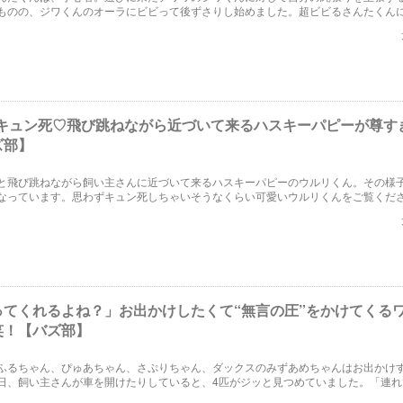
ものの、ジワくんのオーラにビビって後ずさりし始めました。超ビビるさんたくん
人がキュン死♡飛び跳ねながら近づいて来るハスキーパピーが尊す
ズ部】
と飛び跳ねながら飼い主さんに近づいて来るハスキーパピーのウルリくん。その様
なっています。思わずキュン死しちゃいそうなくらい可愛いウルリくんをご覧くだ
ってくれるよね？」お出かけしたくて“無言の圧”をかけてくる
笑！【バズ部】
ふるちゃん、ぴゅあちゃん、さぷりちゃん、ダックスのみずあめちゃんはお出かけ
日、飼い主さんが車を開けたりしていると、4匹がジッと見つめていました。「連れ
」と言わんばかりに圧をかけてくる4匹に爆笑です。