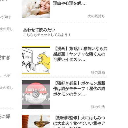
理由や心理を解…
犬の気持ち
ルが始ま
犬の癒し
あわせて読みたい
こちらもチェックしてみよう！
【漫画】第1話：猫飼いなら共
感必至！ヤンチャな猫くんの
愛すぎ
可愛いイタズラ…
猫の漫画
ん。ベテ
【猫好き必見】ポケモン最新
犬の癒し
作は猫がモチーフ！歴代の猫
ポケモンのラン…
猫の生活
姿に爆
【獣医師監修】犬にはちみつ
は大丈夫？食べていい量やア