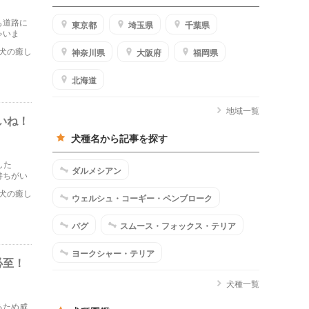
も道路に
東京都
埼玉県
千葉県
ゃいま
犬の癒し
神奈川県
大阪府
福岡県
北海道
地域一覧
いね！
犬種名から記事を探す
した
ダルメシアン
持ちがい
犬の癒し
ウェルシュ・コーギー・ペンブローク
パグ
スムース・フォックス・テリア
ヨークシャー・テリア
必至！
犬種一覧
るため威