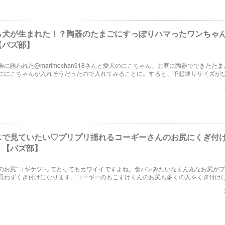
ら犬が生まれた！？陶器のたまごにすっぽりハマったワンちゃ
【バズ部】
に誘われた@marimochan918さんと愛犬のにこちゃん。お庭に陶器でできたた
ににこちゃんが入れそうだったので入れてみることに。すると、予想通りサイズが
まごから生まれたかのようなにこちゃんが可愛すぎなんです。
スで見ていたい♡プリプリ揺れるコーギーさんのお尻にくぎ付
！【バズ部】
のお尻“コギケツ”ってとってもカワイイですよね。食パンみたいなまん丸なお尻が
思わずくぎ付けになります。コーギーのもこすけくんのお尻も多くの人をくぎ付け
！