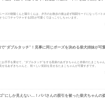
ニーズの朝陽くんと陽斗くんは、夕方のお散歩の後は必ず戦闘モードになってバト
そうにワチャワチャする2匹が可愛くてほっこりしちゃいます。
線で“ダブルタッチ”！見事に同じポーズを決める柴犬姉妹が可
にお手手を乗せて、“ダブルタッチ”をする黒柴のあずきちゃんと赤柴のたまこちゃ
見せるあずきちゃんと、初々しい笑顔を見せるたまこちゃんが可愛すぎです。
ナゴ”にしか見えない…！パパさんの股引を被った柴犬ちゃんの