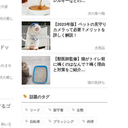
レルギーなどの…
その姿
犬の食べ物
犬の癒し
【2023年版】ペットの見守り
カメラって必要？メリットを
詳しく解説！
ドッ
犬用品
【獣医師監修】猫がトイレ前
に鳴くのはなんで？鳴く理由
られませ
と対策をご紹介…
犬の癒し
猫の気持ち
話題のタグ
するゴ
リード
留守番
去勢
自転車
ブラッシング
肉球
、飼い主