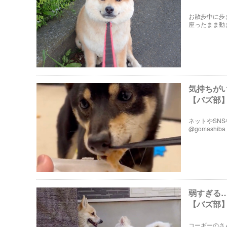
お散歩中に歩
座ったまま動
す。
気持ちが
【バズ部
ネットやSN
@gomash
いくらいの食
弱すぎる
【バズ部
コーギーのさ