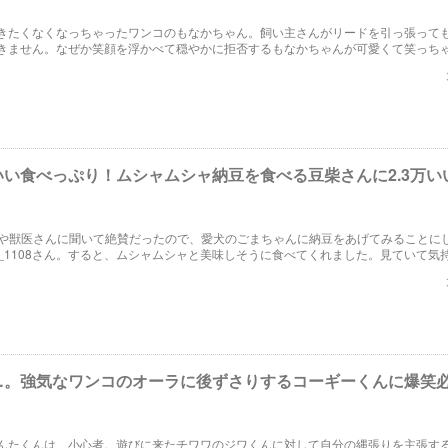
きたくなくなっちゃったワンコのもなかちゃん。飼い主さんがリードを引っ張って
きません。なぜか笑顔を浮かべて穏やかに拒否するもなかちゃんが可愛くて笑っち
いい食べっぷり！ムシャムシャ納豆を食べる豆柴さんに2.3万い
】
Sや獣医さんに聞いて絶賛だったので、愛犬のごまちゃんに納豆をあげてみることに
iba_1108さん。すると、ムシャムシャと美味しそうに食べてくれました。見ていて気
べっぷりをご覧ください。
…。強気なワンコのオーラに後ずさりするコーギーくんに爆笑
】
んたくんは、小心者。遊びに来たチワワのジワくんに対して自分の縄張りを主張す