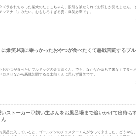
タズラされちゃった柴犬のたまこちゃん。股引を被せられてお顔しか見えません。
チンアナゴ」みたい。おもしろすぎる姿に爆笑必至です。
りに爆笑♪頭に乗っかったおやつが食べたくて悪戦苦闘するブル
たおやつが食べたいブルドッグの金太郎くん。でも、なかなか落ちて来なくて食べ
ペロさせながら悪戦苦闘する金太郎くんに思わず爆笑です。
愛いストーカー♡飼い主さんをお風呂場まで追いかけて出待ち
くん
お風呂に入っていると、ゴールデンのチェスターくんがやって来ました。どうやら