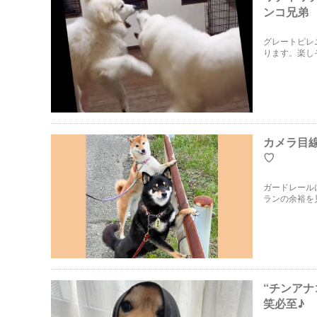
ンコ兄弟
グレートピレ
ります。楽し
カメラ目
♡
ガードレール
ランの余裕を
“チンア
笑必至♪