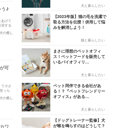
犬と暮らしたい
ゃう♪
【2023年版】猫の毛を洗濯で
をあげて
取る方法を伝授！併用して悩
拒否する
みを解消しよう！
犬の癒し
猫と暮らしたい
まさに理想のペットオフィ
ス！ペットフードを販売して
いるバイオフィリ…
が可
犬と暮らしたい
ペット同伴できる会社があ
くて小さ
笑っち
る！？『ペットフレンドリー
オフィス』がある…
犬の癒し
犬と暮らしたい
【ドッグトレーナー監修】犬
が喉を鳴らすのはどうして？
カワ