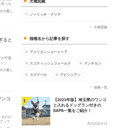
犬種図鑑
に笑っち
犬の癒し
ノーリッチ・テリア
犬種図鑑
猫種名から記事を探す
ぎると
アメリカンショートヘア
子が可愛
さい！
スコティッシュフォールド
マンチカン
犬の癒し
ラグドール
アビシニアン
猫種一覧
ワンコ
【2023年版】埼玉県のワンコ
1
と入れるドッグラン付きの
SAPA一覧をご紹介！
するのが
てって
犬のお出かけ