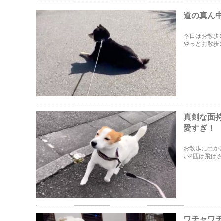
道の真ん
今日はお散歩
やっとお散歩
さくくんに思
真剣な面
愛すぎ！
お散歩に出か
い2匹は飛ば
ゃいます。
ワチャワ