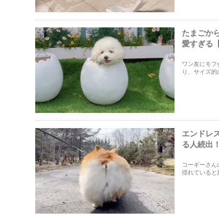
たまごか
愛すぎる
ワン友にモフ会
り、サイズ的
り。まるでた
エンドレ
る人続出
コーギーさん
揺れていると
るようですよ