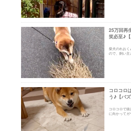
25万回再
笑必至♪
柴犬のれおく
ので、飼い主
爆笑必至なお
コロコロ
う♪【バ
コロコロで抜
に向かってガ