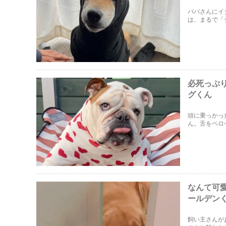
パパさんにイ
は、まるで「
必死っぷ
グくん
頭に乗っかっ
ん。舌をペロ
なんて可
ールデン
飼い主さんが