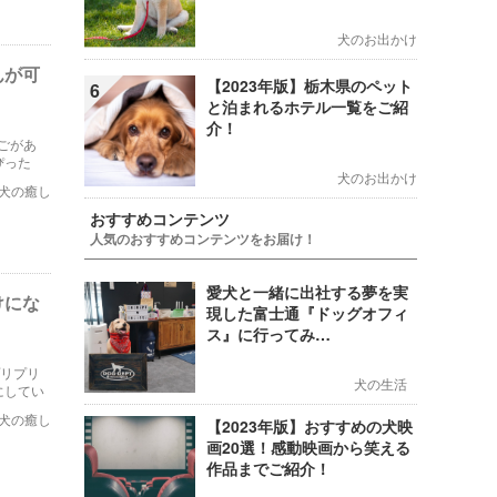
犬のお出かけ
んが可
【2023年版】栃木県のペット
6
と泊まれるホテル一覧をご紹
介！
まごがあ
ぴった
犬のお出かけ
犬の癒し
おすすめコンテンツ
人気のおすすめコンテンツをお届け！
愛犬と一緒に出社する夢を実
けにな
現した富士通『ドッグオフィ
ス』に行ってみ…
プリプリ
犬の生活
にしてい
犬の癒し
【2023年版】おすすめの犬映
画20選！感動映画から笑える
作品までご紹介！