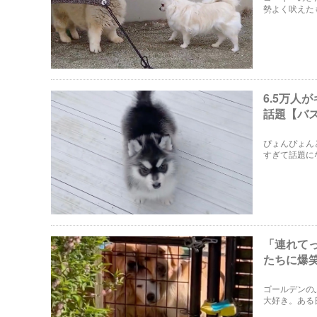
勢よく吠えた
ゃいます。
6.5万
話題【バ
ぴょんぴょん
すぎて話題に
「連れて
たちに爆
ゴールデンの
大好き。ある
くれるよね？