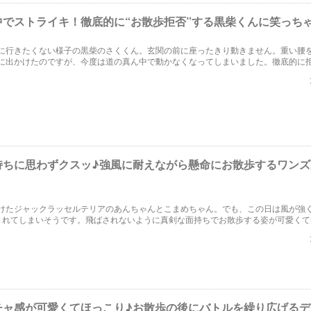
中でストライキ！徹底的に“お散歩拒否”する黒柴くんに笑っち
に行きたくない様子の黒柴のさくくん。玄関の前に座ったきり動きません。重い腰
に出かけたのですが、今度は道の真ん中で動かなくなってしまいました。徹底的に
わず爆笑です。
持ちに思わずクスッ♪強風に耐えながら懸命にお散歩するワンズ
けたジャックラッセルテリアのあんちゃんとこまめちゃん。でも、この日は風が強
されてしまいそうです。飛ばされないように真剣な面持ちでお散歩する姿が可愛くて
チャ感が可愛くてほっこり♪お散歩の後にバトルを繰り広げるデ